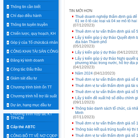
Thông tin cần biết
TIN MỚI HƠN
Chỉ đạo điều hành
Thuê doanh nghiệp thẩm định giá để 
61 xe ô tô các loại và 04 xe mô tô hai
Thông tin tuyên truyền
(07/12/2023)
Thuê đơn vị tư vấn thẩm định giá số
Chiến lược, quy hoạch, KH
Lấy ý kiến góp ý dự thảo Quyết định 
địa bàn Thành phố
Góp ý của Tổ chức&cá nhân
(05/12/2023)
CÔNG KHAI TÀI SẢN CÔNG
Lấy ý kiến góp ý dự thảo
(04/12/2023
Lấy ý kiến góp ý dự thảo Nghị quyết 
Đăng ký kinh doanh
phương khác trong nước, hỗ trợ địa 
(04/12/2023)
Công tác Đấu thầu
Năm 2024
(04/12/2023)
Giám sát đầu tư
Thuê đơn vị tư vấn thẩm định giá s
Thuê đơn vị tư vấn thẩm định giá tài
Chương trình bình ổn TT
Thuê đơn vị tư vấn thẩm định giá s
Chương trình hỗ trợ lãi suất
Lấy ý kiến đề xuất hệ số điều chỉnh 
(09/11/2023)
Dự án, hạng mục đầu tư
Thông báo danh sách tổ chức, cá nhâ
Minh
Chương trình hợp tác KT
(07/11/2023)
TPHCM
Thuê đơn vị tư vấn thẩm định giá s
Cấp thẻ ABTC
Thông báo kết quả trúng tuyển kỳ th
Thuê đơn vị tư vấn thẩm định giá s
CÔNG BỐ TT VỀ NỢ CQĐP