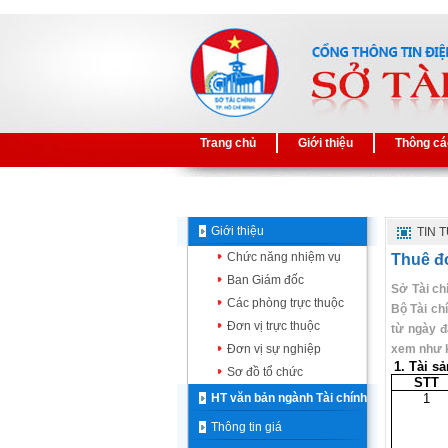
Trang chủ
Giới thiệu
Thông cá
Giới thiệu
TIN 
Chức năng nhiệm vụ
Thuê đơ
Ban Giám đốc
Sở Tài ch
Các phòng trực thuộc
Bộ Tài ch
Đơn vị trực thuộc
từ ngày đ
Đơn vị sự nghiệp
xem như k
1. Tài s
Sơ đồ tổ chức
STT
HT văn bản ngành Tài chính
1
Thông tin giá