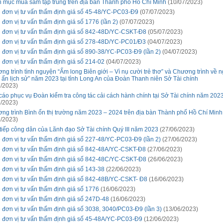
 mục mua sắm tập trung trên địa bàn Thành phố Hồ Chí Minh
(10/07/2023)
 đơn vị tư vấn thẩm định giá số 45-48/YC-PC03-Đ9
(07/07/2023)
 đơn vị tư vấn thẩm định giá số 1776 (lần 2)
(07/07/2023)
 đơn vị tư vấn thẩm định giá số 842-48D/YC-CSKT-Đ8
(05/07/2023)
 đơn vị tư vấn thẩm định giá số 278-48D/YC-PC01/Đ3
(04/07/2023)
 đơn vị tư vấn thẩm định giá số 890-38/YC-PC03-Đ9 (lần 2)
(04/07/2023)
 đơn vị tư vấn thẩm định giá số 214-02
(04/07/2023)
ng trình tình nguyện “Ấm long Biên giới – Vì nụ cười trẻ thơ” và Chương trình về 
 ấn lịch sử” năm 2023 tại tỉnh Long An của Đoàn Thanh niên Sở Tài chính
/2023)
cáo phục vụ Đoàn kiểm tra công tác cải cách hành chính tại Sở Tài chính năm 202
/2023)
ng trình Bình ổn thị trường năm 2023 – 2024 trên địa bàn Thành phố Hồ Chí Minh
/2023)
 tiếp công dân của Lãnh đạo Sở Tài chính Quý III năm 2023
(27/06/2023)
 đơn vị tư vấn thẩm định giá số 227-48/YC-PC03-Đ9 (lần 2)
(27/06/2023)
 đơn vị tư vấn thẩm định giá số 842-48A/YC-CSKT-Đ8
(27/06/2023)
 đơn vị tư vấn thẩm định giá số 842-48C/YC-CSKT-Đ8
(26/06/2023)
 đơn vị tư vấn thẩm định giá số 143-38
(22/06/2023)
 đơn vị tư vấn thẩm định giá số 842-48B/YC-CSKT- Đ8
(16/06/2023)
 đơn vị tư vấn thẩm định giá số 1776
(16/06/2023)
 đơn vị tư vấn thẩm định giá số 247D-48
(16/06/2023)
 đơn vị tư vấn thẩm định giá số 3038, 3040/PC03-Đ9 (lần 3)
(13/06/2023)
 đơn vị tư vấn thẩm định giá số 45-48A/YC-PC03-Đ9
(12/06/2023)