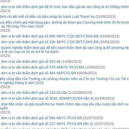
/2023)
 đơn vị tư vấn thẩm định giá để tổ chức bán đấu giá tài sản công là 42.090kg nhôm
/2023)
ịnh chi tiết một số điều và biện pháp thi hành Luật Thanh tra
(24/08/2023)
quả điều chỉnh giá mặt hàng gạo, đường ăn tham gia Chương trình bình ổn thị trư
 và Tết Giáp Thìn năm 2024
/2023)
 đơn vị tư vấn thẩm định giá số 985-48/YC-CQCSĐT-CSHS-Đ8
(16/08/2023)
 đơn vị tư vấn thẩm định giá số 336-38/YC-CQCSĐT-CSHS-Đ8
(16/08/2023)
 doanh nghiệp thẩm định giá để tiến hành thẩm định tài sản công là 65 phương ti
 ô tô các loại và 04 xe mô tô hai bánh
/2023)
 đơn vị tư vấn thẩm định giá số 353-48
(14/08/2023)
 đơn vị tư vấn thẩm định giá số 579-48B/YC-PC01/Đ4
(10/08/2023)
 đơn vị tư vấn thẩm định giá số 464-48/PC03-Đ8
(09/08/2023)
 tiếp công dân của Trưởng các phòng chuyên môn và Chi cục Trưởng Chi cục Tài c
h nghiệp tháng 8 năm 2023
/2023)
 đơn vị tư vấn thẩm định giá số 143-38 (lần 2)
(02/08/2023)
 đơn vị tư vấn thẩm định giá số 3038, 3040/PC03-Đ9 (lần 4)
(02/08/2023)
n khai tiếp nhận và giải quyết thủ tục hành chính đáp ứng yêu cầu cung cấp dịch v
tuyến
/2023)
 đơn vị tư vấn thẩm định giá số 564-48/YC-PC03-Đ9
(31/07/2023)
 đơn vị tư vấn thẩm định giá số 227-48/YC-PC03-Đ9 (lần 3)
(31/07/2023)