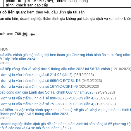
phạm lộ giới: 5.950,7m
), chức năng công
trình: khách sạn cao cấp
ệu có liên quan:
kèm theo yêu cầu định giá tài sản
hạn nêu trên, doanh nghiệp thẩm định giá không gửi báo giá dịch vụ xem như khô
gười xem: 768
I HƠN
quả điều chỉnh giá mặt hàng thịt heo tham gia Chương trình bình ổn thị trường nă
ết Giáp Thìn năm 2024
/2023)
quả tiếp công dân và xử lý đơn 9 tháng đầu năm 2023 tại Sở Tài chính
(12/10/2023
 đơn vị tư vấn thẩm định giá số 214-02 (lần 2)
(05/10/2023)
 đơn vị tư vấn thẩm định giá số 669/YC-ĐTCBL-Đ3
(04/10/2023)
 đơn vị tư vấn thẩm định giá số 167/YC-CSKT-P9
(02/10/2023)
 tiếp công dân của Lãnh đạo Sở Tài chính Quý IV năm 2023
(29/09/2023)
 đơn vị tư vấn thẩm định giá số 890-38/YC-PC03-Đ9 (lần 4)
(25/09/2023)
 đơn vị tư vấn thẩm định giá số 751-38/YC-PC03-Đ9 (lần 4)
(19/09/2023)
quả kiểm tra việc chấp hành quy định pháp luật về giá và xử lý vi phạm hành chính t
Thành phố Quý 3 và 9 tháng đầu năm 2023
/2023)
 doanh nghiệp thẩm định giá để tiến hành thẩm định tài sản công là 65 phương ti
 ô tô các loại và 04 xe mô tô hai bánh (lần 2)