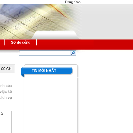
Đăng nhập
Sơ đồ cổng
5:00 CH
TIN MỚI NHẤT
ịnh của
việc kể
dịch vụ
iá