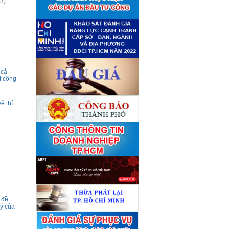
3)
giá tài sản theo 09 Yêu cầu
định giá tài sản
(04/08)
Quyết định số 4489/QĐ-
■
UBND ngày 21 tháng 7 năm
2026 của Ủy ban nhân dân
Thành phố về việc công bố
danh mục thủ tục hành chính
bị bãi bỏ lĩnh vực Công nghệ
thông tin thuộc phạm vi chức
 cả
năng quản lý của Sở Tài
t công
chính
(27/07)
Quyết định số 4477/QĐ-
■
UBND ngày 20 tháng 7 năm
ề thí
2026 của Ủy ban nhân dân
Thành phố về việc công bố
danh mục thủ tục hành chính
nội bộ mới ban hành lĩnh vực
Công nghệ thông tin thuộc
phạm vi chức năng quản lý
của Sở Tài chính
(27/07)
Thuê đơn vị tư vấn thẩm định
■
giá số C45701 (lần 2)
(27/07)
Thuê đơn vị tư vấn thẩm định
■
giá số 38965
(27/07)
 đề
lý của