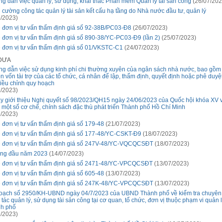
g dẫn việc quản lý, sử dụng, khai thác Phần mềm Quản lý tài sản công
(26/07/202
 cường công tác quản lý tài sản kết cấu hạ tầng do Nhà nước đầu tư, quản lý
/2023)
 đơn vị tư vấn thẩm định giá số 92-38B/PC03-Đ8
(26/07/2023)
 đơn vị tư vấn thẩm định giá số 890-38/YC-PC03-Đ9 (lần 2)
(25/07/2023)
 đơn vị tư vấn thẩm định giá số 01/VKSTC-C1
(24/07/2023)
 ĐƯA
g dẫn việc sử dụng kinh phí chi thường xuyên của ngân sách nhà nước, bao gồm
n vốn tài trợ của các tổ chức, cá nhân để lập, thẩm định, quyết định hoặc phê duyệ
điều chỉnh quy hoạch
/2023)
ay giới thiệu Nghị quyết số 98/2023/QH15 ngày 24/06/2023 của Quốc hội khóa XV v
 một số cơ chế, chính sách đặc thù phát triển Thành phố Hồ Chí Minh
/2023)
 đơn vị tư vấn thẩm định giá số 179-48
(21/07/2023)
 đơn vị tư vấn thẩm định giá số 177-48/YC-CSKT-Đ9
(18/07/2023)
 đơn vị tư vấn thẩm định giá số 247V-48/YC-VQCQCSĐT
(18/07/2023)
áng đầu năm 2023
(14/07/2023)
 đơn vị tư vấn thẩm định giá số 2471-48/YC-VPCQCSĐT
(13/07/2023)
 đơn vị tư vấn thẩm định giá số 605-48
(13/07/2023)
 đơn vị tư vấn thẩm định giá số 247K-48/YC-VPCQCSĐT
(13/07/2023)
oạch số 2950/KH-UBND ngày 04/7/2023 của UBND Thành phố về kiểm tra chuyên
 tác quản lý, sử dụng tài sản công tại cơ quan, tổ chức, đơn vị thuộc phạm vi quản 
h phố
/2023)