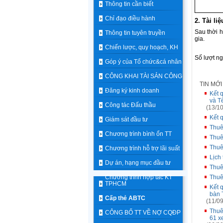
Thông tin cần biết
Chỉ đạo điều hành
2. Tài li
Sau thời 
Thông tin tuyên truyền
gia.
Chiến lược, quy hoạch, KH
Số lượt n
Góp ý của Tổ chức&cá nhân
CÔNG KHAI TÀI SẢN CÔNG
TIN MỚ
Đăng ký kinh doanh
Kết 
và T
Công tác Đấu thầu
(13/10
Kết 
Giám sát đầu tư
Thuê
Chương trình bình ổn TT
Thuê
Thuê
Chương trình hỗ trợ lãi suất
Lịch
Dự án, hạng mục đầu tư
Thuê
Chương trình hợp tác KT
Thuê
TPHCM
Kết 
bàn 
Cấp thẻ ABTC
(11/09
Thuê
CÔNG BỐ TT VỀ NỢ CQĐP
61 xe