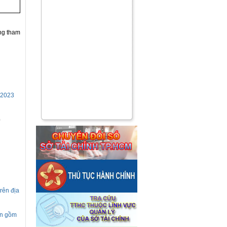
ng tham
m 2023
)
rên địa
ện gồm