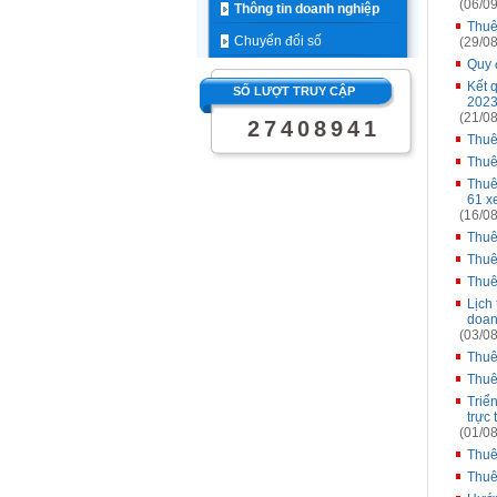
(06/09
Thông tin doanh nghiệp
Thuê
Chuyển đổi số
(29/08
Quy đ
Kết 
SỐ LƯỢT TRUY CẬP
2023
(21/08
2
7
4
0
8
9
4
1
Thuê
Thuê
Thuê
61 xe
(16/08
Thuê
Thuê
Thuê
Lịch
doan
(03/08
Thuê
Thuê
Triể
trực 
(01/08
Thuê
Thuê