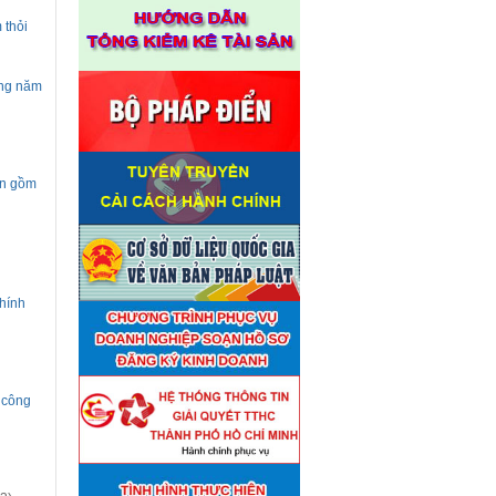
 thỏi
ờng năm
ện gồm
hính
ụ công
Thuê đơn vị tư vấn thẩm định
■