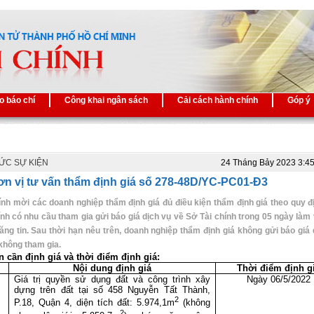
o báo chí
Công khai ngân sách
Cải cách hành chính
Góp ý
TỨC SỰ KIỆN
24 Tháng Bảy 2023 3:4
n vị tư vấn thẩm định giá số 278-48D/YC-PC01-Đ3
ính mời các doanh nghiệp thẩm định giá đủ điều kiện thẩm định giá theo quy đ
ính có nhu cầu tham gia gửi báo giá dịch vụ về Sở Tài chính trong 05 ngày làm 
ăng tin. Sau thời hạn nêu trên, doanh nghiệp thẩm định giá không gửi báo giá 
hông tham gia.
ản cần định giá và thời điểm định giá:
Nội dung định giá
Thời điểm định g
Giá trị quyền sử dụng đất và công trình xây
Ngày 06/5/2022
dựng trên đất tại số 458 Nguyễn Tất Thành,
2
P.18, Quận 4, diện tích đất: 5.974,1m
(không
2