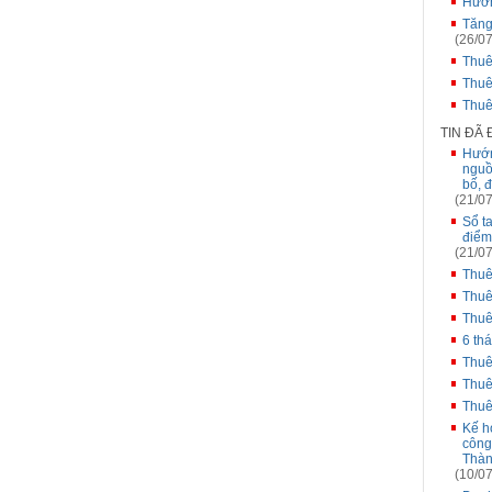
Hướn
Tăng
(26/07
Thuê
Thuê
Thuê
TIN ĐÃ
Hướn
nguồ
bố, 
(21/07
Sổ t
điểm
(21/07
Thuê
Thuê
Thuê
6 th
Thuê
Thuê
Thuê
Kế h
công
Thàn
(10/07