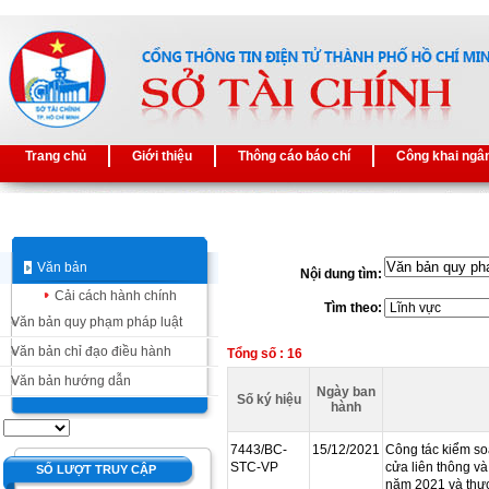
Trang chủ
Giới thiệu
Thông cáo báo chí
Công khai ngâ
Văn bản
Nội dung tìm:
Cải cách hành chính
Tìm theo:
Văn bản quy phạm pháp luật
Văn bản chỉ đạo điều hành
Tổng số : 16
Văn bản hướng dẫn
Ngày ban
Số ký hiệu
hành
7443/BC-
15/12/2021
Công tác kiểm soá
STC-VP
cửa liên thông và
SỐ LƯỢT TRUY CẬP
năm 2021 và thực