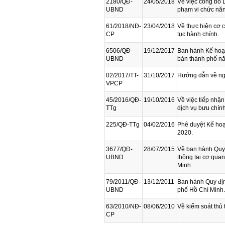
2180/QĐ-
24/05/2018
Về việc công bố 
UBND
phạm vi chức năn
61/2018/NĐ-
23/04/2018
Về thực hiện cơ c
CP
tục hành chính.
6506/QĐ-
19/12/2017
Ban hành Kế hoạc
UBND
bàn thành phố n
02/2017/TT-
31/10/2017
Hướng dẫn về ngh
VPCP
45/2016/QĐ-
19/10/2016
Về việc tiếp nhận
TTg
dịch vụ bưu chính
225/QĐ-TTg
04/02/2016
Phê duyệt Kế hoạ
2020.
3677/QĐ-
28/07/2015
Về ban hành Quy 
UBND
thông tại cơ qua
Minh.
79/2011/QĐ-
13/12/2011
Ban hành Quy địn
UBND
phố Hồ Chí Minh.
63/2010/NĐ-
08/06/2010
Về kiểm soát thủ 
CP