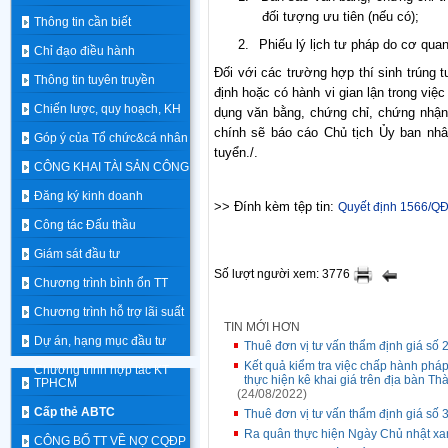
đối tượng ưu tiên (nếu có);
Thông tin cần biết
2.
Phiếu lý lịch tư pháp do cơ qua
Chỉ đạo điều hành
Đối với các trường hợp thí sinh trúng 
Thông tin tuyên truyền
định hoặc có hành vi gian lận trong việ
Chiến lược, quy hoạch, KH
dụng văn bằng, chứng chỉ, chứng nhận
chính sẽ báo cáo Chủ tịch Ủy ban nhâ
Góp ý của Tổ chức&cá nhân
tuyển./.
CÔNG KHAI TÀI SẢN CÔNG
Đăng ký kinh doanh
>> Đính kèm tệp tin:
Quyết định 1566/Q
Công tác Đấu thầu
Giám sát đầu tư
Số lượt người xem: 3776
Chương trình bình ổn TT
Chương trình hỗ trợ lãi suất
TIN MỚI HƠN
Dự án, hạng mục đầu tư
Thuê đơn vị tư vấn thẩm định giá s
Kết quả kiểm tra việc chấp hành pháp
Chương trình hợp tác KT
thực hiện kê khai giá trên địa bàn T
TPHCM
(24/08/2022)
Cấp thẻ ABTC
Thuê đơn vị tư vấn thẩm định giá 
Ra quân thực hiện Ngày Chủ nhật xa
CÔNG BỐ TT VỀ NỢ CQĐP