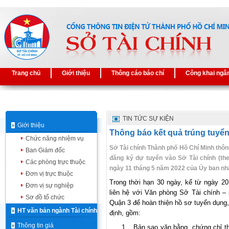
Trang chủ
Giới thiệu
Thông cáo báo chí
Công khai ngâ
TIN TỨC SỰ KIỆN
Giới thiệu
Thông báo kết quả trúng tuyển
Chức năng nhiệm vụ
Sở Tài chính Thành phố Hồ Chí Minh thông
Ban Giám đốc
đăng ký dự tuyển vào Sở Tài chính (t
Các phòng trực thuộc
ngày 11 tháng 5 năm 2022 của Ủy ban nh
Đơn vị trực thuộc
Trong thời hạn 30 ngày, kể từ ngày 20
Đơn vị sự nghiệp
liên hệ với Văn phòng Sở Tài chính –
Sơ đồ tổ chức
Quận 3 để hoàn thiện hồ sơ tuyển dụng
HT văn bản ngành Tài chính
định, gồm:
Thông tin giá
1.
Bản sao văn bằng, chứng chỉ th