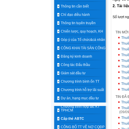
2. Tài li
Thông tin cần biết
Chỉ đạo điều hành
Số lượt n
Thông tin tuyên truyền
Chiến lược, quy hoạch, KH
TIN MỚ
Thuê
Góp ý của Tổ chức&cá nhân
Thuê
CÔNG KHAI TÀI SẢN CÔNG
Thuê
Thuê
Đăng ký kinh doanh
Thuê
Công tác Đấu thầu
Thuê
Thuê
Giám sát đầu tư
Thuê
Chương trình bình ổn TT
Thuê
Thuê
Chương trình hỗ trợ lãi suất
TIN ĐÃ
Dự án, hạng mục đầu tư
Thuê
Chương trình hợp tác KT
Thuê
TPHCM
(09/09
Thuê
Cấp thẻ ABTC
Thuê
CÔNG BỐ TT VỀ NỢ CQĐP