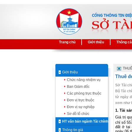
Trang chủ
Giới thiệu
Thông cá
THUÊ
Giới thiệu
Thuê đơ
Chức năng nhiệm vụ
Sở Tài ch
Ban Giám đốc
Bộ Tài ch
Các phòng trực thuộc
từ ngày đ
Đơn vị trực thuộc
xem như k
Đơn vị sự nghiệp
1. Tài sả
Sơ đồ tổ chức
G
iá trị 
HT văn bản ngành Tài chính
chỉ số
557
đất ở tại
Thông tin giá
ngày 06 