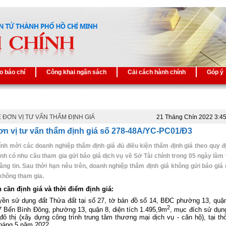
o báo chí
Công khai ngân sách
Cải cách hành chính
Góp ý
 ĐƠN VỊ TƯ VẤN THẨM ĐỊNH GIÁ
21 Tháng Chín 2022 3:4
n vị tư vấn thẩm định giá số 278-48A/YC-PC01/Đ3
ính mời các doanh nghiệp thẩm định giá đủ điều kiện thẩm định giá theo quy đ
ính có nhu cầu tham gia gửi báo giá dịch vụ về Sở Tài chính trong 05 ngày làm 
ăng tin. Sau thời hạn nêu trên, doanh nghiệp thẩm định giá không gửi báo giá 
hông tham gia.
n cần định giá
và thời điểm định giá:
quyền sử dụng đất Thửa đất tại số 27, tờ bản đồ số
14
, BĐC phường 13, quận
2
 Bến Bình Đông
, phường 13, quận 8
, diện tích 1.495,9m
, mục đích sử dụng
 đô thị (xây dựng công trình trung tâm thương mại dịch vụ - căn hộ),
tại th
tháng 5 năm 2022