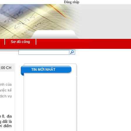
Đăng nhập
Sơ đồ cổng
5:00 CH
TIN MỚI NHẤT
ịnh của
việc kể
dịch vụ
 8, địa
 đất là
ời điểm