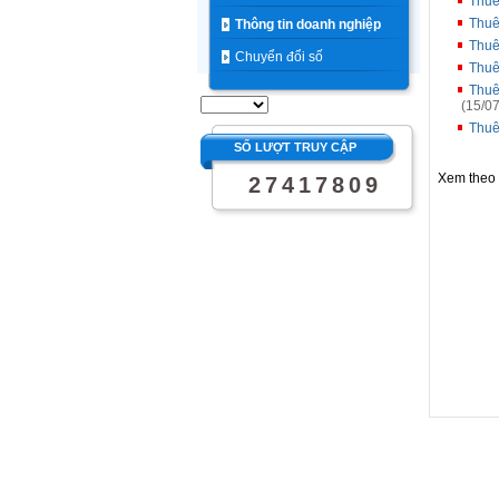
Thuê
Thuê
Thông tin doanh nghiệp
Thuê
Chuyển đổi số
Thuê
Thuê
(15/07
Thuê
SỐ LƯỢT TRUY CẬP
Xem theo
2
7
4
1
7
8
0
9