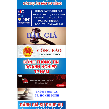
■
giá tài sản theo 09 Yêu cầu
định giá tài sản
(04/08)
Quyết định số 4489/QĐ-
■
UBND ngày 21 tháng 7 năm
2026 của Ủy ban nhân dân
Thành phố về việc công bố
danh mục thủ tục hành chính
bị bãi bỏ lĩnh vực Công nghệ
thông tin thuộc phạm vi chức
năng quản lý của Sở Tài
chính
(27/07)
Quyết định số 4477/QĐ-
■
UBND ngày 20 tháng 7 năm
2026 của Ủy ban nhân dân
Thành phố về việc công bố
danh mục thủ tục hành chính
nội bộ mới ban hành lĩnh vực
Công nghệ thông tin thuộc
phạm vi chức năng quản lý
của Sở Tài chính
(27/07)
Thuê đơn vị tư vấn thẩm định
■
giá số C45701 (lần 2)
(27/07)
Thuê đơn vị tư vấn thẩm định
■
giá số 38965
(27/07)