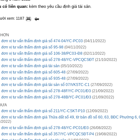
ệu có liên quan:
kèm
theo yêu cầu định giá tài sản.
gười xem: 1187
I HƠN
 đơn vị tư vấn thẩm định giá số 474-04/YC-PC03
(04/11/2022)
 đơn vị tư vấn thẩm định giá số 95-98
(04/11/2022)
 đơn vị tư vấn thẩm định giá số 106-38/PC03-Đ8
(02/11/2022)
 đơn vị tư vấn thẩm định giá số 278-48/YC-VPCQCSĐT
(21/10/2022)
 đơn vị tư vấn thẩm định giá tài sản
(05/10/2022)
 đơn vị tư vấn thẩm định giá số 605-48
(27/09/2022)
 đơn vị tư vấn thẩm định giá số 935-48
(27/09/2022)
 đơn vị tư vấn thẩm định giá tài sản số 07/VKSTC-C1
(27/09/2022)
 đơn vị tư vấn thẩm định giá số 278-48F/YC-PC01/Đ3
(21/09/2022)
 đơn vị tư vấn thẩm định giá số 278-48B/YC-PC01/Đ3
(21/09/2022)
 ĐƯA
 đơn vị tư vấn thẩm định giá số 211/YC-CSKT-P10
(12/09/2022)
 đơn vị tư vấn thẩm định giá Thửa đất số 49, tờ bản đồ số 60, 63, BĐC Phường 6,
/2022)
 đơn vị tư vấn thẩm định giá số 278-48/YC-PC01/Đ3
(26/08/2022)
 đơn vị tư vấn thẩm định giá số 357/YC-VPCQCSĐT-P4
(19/08/2022)