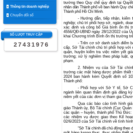
trường theo Quy chế quy định tại Quy
Thông tin doanh nghiệp
nhân dân Thành phố về ban hành Quy chế t
Thành phố Hồ Chí Minh.
Chuyển đổi số
- Hướng dẫn, tiếp nhận, kiểm 
nghiệp; chủ trì phối hợp sở, ngành, do
xác định và công bố Giá bình ổn thị 
4556/QĐ-UBND ngày 28/12/2022 của Ủy 
SỐ LƯỢT TRUY CẬP
khai Chương trình Bình ổn thị trường t
- Trên cơ sở danh sách điểm b
2
7
4
3
1
9
7
6
cấp, Sở Tài chính chủ trì phối hợp vớ
quận, huyện kiểm tra việc niêm yết gi
trường; xử lý nghiêm theo pháp luật, 
phạm.
2. Nhiệm vụ của Sở Tài chính
trường các mặt hàng dược phẩm thiết 
2024 ban hành kèm Quyết định số 1
Thành phố:
- Phối hợp với Sở Y tế, Sở C
ngành liên quan thẩm định giá đăng ký 
niêm yết của các đơn vị tham gia Chươn
Qua các báo cáo tình hình gi
giáo Thành ủy, Bộ Tài chính (Cục Quản 
các quận – huyện, thành phố Thủ Đức: 
các nhiệm vụ được giao theo Kế hoạ
02/6/2023 của Sở Tài chính về tình hìn
“
Sở Tài chính đã chủ động theo dõ
mặt hàng lương thực, thực phẩm thiết yế