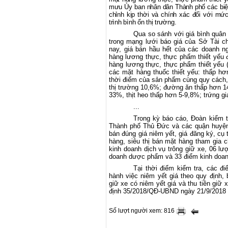
mưu Ủy ban nhân dân
T
hành phố các biệ
chỉnh kịp thời và chính xác đối với m
trình bình ổn thị trường.
Qua so sánh với giá bình quân
trong mạng lưới báo giá của Sở Tài chí
nay, giá bán hầu hết của các doanh n
hàng lương thực, thực phẩm thiết yếu đ
hàng lương thực, thực phẩm thiết yếu (
các mặt hàng thuốc thiết yếu: thấp hơ
thời điểm của sản phẩm cùng quy cách, c
thị trường 10,6%; đường ăn thấp hơn 14
33%, thịt heo thấp hơn 5-9,8%; trứng g
...
Trong kỳ báo cáo, Đoàn kiểm t
Thành phố Thủ Đức và các quận huyện 
bán đúng giá niêm yết, giá đăng ký, cụ 
hàng, siêu thị bán mặt hàng tham gia c
kinh doanh dịch vụ trông giữ xe, 06 lượ
doanh dược phẩm và 33 điểm kinh doan
Tại thời điểm kiểm tra, các đi
hành việc niêm yết giá theo quy định,
giữ xe có niêm yết giá và thu tiền giữ 
định 35/2018/QĐ-UBND ngày 21/9/2018
Số lượt người xem: 816