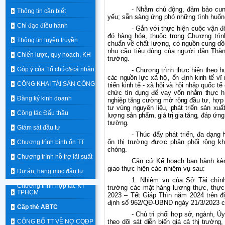
- Nhằm chủ động, đảm bảo cung
Thông tin cần biết
yếu; sẵn sàng ứng phó những tình huống 
Chỉ đạo điều hành
- Gắn với thực hiện cuộc vận 
đó hàng hóa, thuốc trong Chương trìn
Thông tin tuyên truyền
chuẩn về chất lượng, có nguồn cung dồ
nhu cầu tiêu dùng của người dân Thàn
Chiến lược, quy hoạch, KH
trường.
Góp ý của Tổ chức&cá nhân
- Chương trình thực hiện theo h
các nguồn lực xã hội, ổn định kinh tế v
CÔNG KHAI TÀI SẢN CÔNG
triển kinh tế - xã hội và hội nhập quốc t
chức tín dụng để vay vốn nhằm thực hi
Đăng ký kinh doanh
nghiệp tăng cường mở rộng đầu tư, hợp t
tư vùng nguyên liệu, phát triển sản xu
Công tác Đấu thầu
lượng sản phẩm, giá trị gia tăng, đáp ứn
trường.
Giám sát đầu tư
- Thúc đẩy phát triển, đa dạn
ổn thị trường được phân phối rộng kh
Chương trình bình ổn TT
chóng.
Chương trình hỗ trợ lãi suất
Căn cứ Kế hoạch ban hành kèm
giao thực hiện các nhiệm vụ sau:
Dự án, hạng mục đầu tư
1. Nhiệm vụ của Sở Tài chính
Chương trình hợp tác KT
trường các mặt hàng lương thực, thực
TPHCM
2023 – Tết Giáp Thìn năm 2024 trên 
định số 962/QĐ-UBND ngày 21/3/2023 c
Cấp thẻ ABTC
- Chủ trì phối hợp sở, ngành, 
CÔNG BỐ TT VỀ NỢ CQĐP
theo dõi sát diễn biến giá cả thị trường,