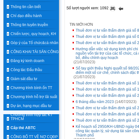
Thông tin cần biết
Số lượt người xem: 1092
Chỉ đạo điều hành
TIN MỚI HƠN
Thông tin tuyên truyền
Thuê đơn vị tư vấn thẩm định giá số
Chiến lược, quy hoạch, KH
Thuê đơn vị tư vấn thẩm định giá s
Góp ý của Tổ chức&cá nhân
Thuê đơn vị tư vấn thẩm định giá s
Hướng dẫn việc sử dụng kinh phí ch
CÔNG KHAI TÀI SẢN CÔNG
nguồn vốn tài trợ của các tổ chức, cá
bố, điều chỉnh quy hoạch
Đăng ký kinh doanh
(21/07/2023)
Sổ tay giới thiệu Nghị quyết số 98/
Công tác Đấu thầu
điểm một số cơ chế, chính sách đặc t
(21/07/2023)
Giám sát đầu tư
Thuê đơn vị tư vấn thẩm định giá số 
Chương trình bình ổn TT
Thuê đơn vị tư vấn thẩm định giá s
Thuê đơn vị tư vấn thẩm định giá 
Chương trình hỗ trợ lãi suất
6 tháng đầu năm 2023
(14/07/2023)
Dự án, hạng mục đầu tư
Thuê đơn vị tư vấn thẩm định giá 
Thuê đơn vị tư vấn thẩm định giá số 
Chương trình hợp tác KT
TPHCM
Thuê đơn vị tư vấn thẩm định giá 
Kế hoạch số 2950/KH-UBND ngày 04/
Cấp thẻ ABTC
công tác quản lý, sử dụng tài sản côn
Thành phố
CÔNG BỐ TT VỀ NỢ CQĐP