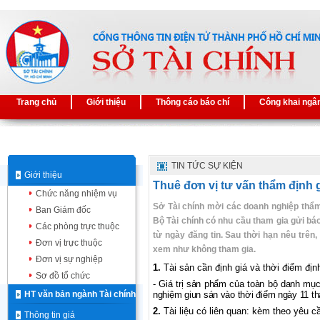
Trang chủ
Giới thiệu
Thông cáo báo chí
Công khai ngâ
TIN TỨC SỰ KIỆN
Giới thiệu
Thuê đơn vị tư vấn thẩm định 
Chức năng nhiệm vụ
Sở Tài chính mời các doanh nghiệp thẩm 
Ban Giám đốc
Bộ Tài chính có nhu cầu tham gia gửi báo
Các phòng trực thuộc
từ ngày đăng tin. Sau thời hạn nêu trên
Đơn vị trực thuộc
xem như không tham gia.
Đơn vị sự nghiệp
1.
Tài sản cần định giá
và thời điểm định
Sơ đồ tổ chức
- Giá trị sản phẩm của toàn bộ danh mụ
HT văn bản ngành Tài chính
nghiệm giun sán vào thời điểm ngày 11 t
2.
Tài liệu có liên quan: kèm
theo yêu cầu
Thông tin giá