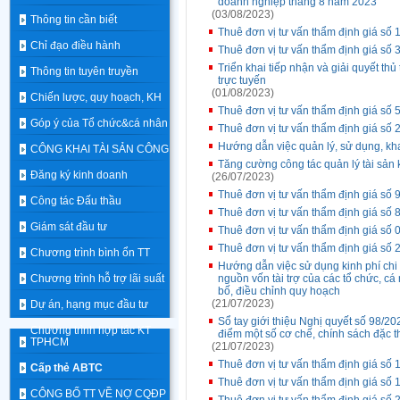
doanh nghiệp tháng 8 năm 2023
(03/08/2023)
Thông tin cần biết
Thuê đơn vị tư vấn thẩm định giá số 1
Chỉ đạo điều hành
Thuê đơn vị tư vấn thẩm định giá số
Triển khai tiếp nhận và giải quyết t
Thông tin tuyên truyền
trực tuyến
(01/08/2023)
Chiến lược, quy hoạch, KH
Thuê đơn vị tư vấn thẩm định giá s
Góp ý của Tổ chức&cá nhân
Thuê đơn vị tư vấn thẩm định giá số
Hướng dẫn việc quản lý, sử dụng, kh
CÔNG KHAI TÀI SẢN CÔNG
Tăng cường công tác quản lý tài sản 
Đăng ký kinh doanh
(26/07/2023)
Thuê đơn vị tư vấn thẩm định giá s
Công tác Đấu thầu
Thuê đơn vị tư vấn thẩm định giá số
Giám sát đầu tư
Thuê đơn vị tư vấn thẩm định giá s
Thuê đơn vị tư vấn thẩm định giá s
Chương trình bình ổn TT
Hướng dẫn việc sử dụng kinh phí ch
Chương trình hỗ trợ lãi suất
nguồn vốn tài trợ của các tổ chức, cá
bố, điều chỉnh quy hoạch
(21/07/2023)
Dự án, hạng mục đầu tư
Sổ tay giới thiệu Nghị quyết số 98/
Chương trình hợp tác KT
điểm một số cơ chế, chính sách đặc t
TPHCM
(21/07/2023)
Thuê đơn vị tư vấn thẩm định giá số 
Cấp thẻ ABTC
Thuê đơn vị tư vấn thẩm định giá s
CÔNG BỐ TT VỀ NỢ CQĐP