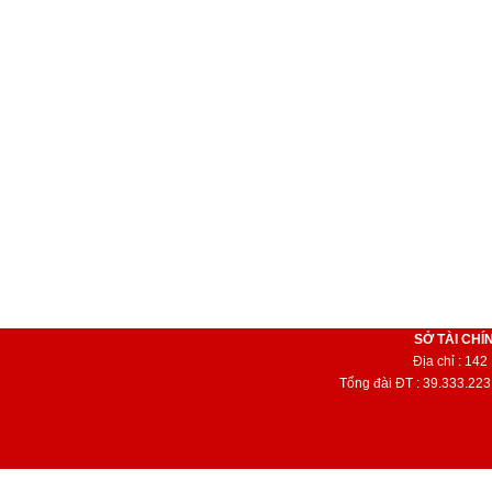
SỞ TÀI CHÍ
Địa chỉ : 14
Tổng đài ĐT : 39.333.223