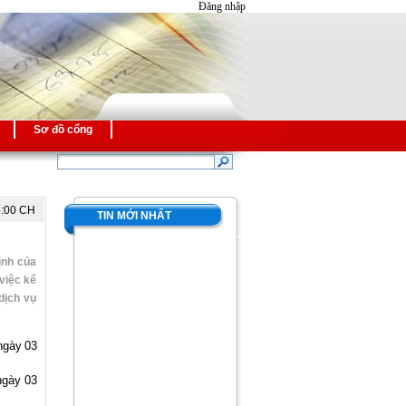
Đăng nhập
Sơ đồ cổng
5:00 CH
TIN MỚI NHẤT
ịnh của
việc kể
dịch vụ
ngày 03
ngày 03