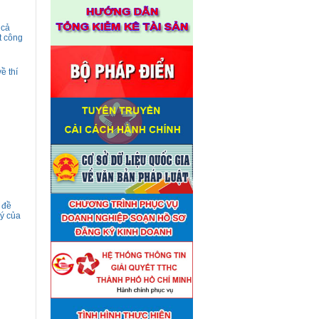
 cả
t công
ề thí
 đề
lý của
Thuê đơn vị tư vấn thẩm định
■