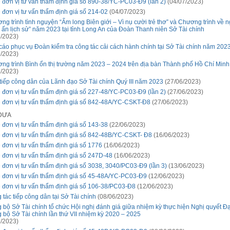
 đơn vị tư vấn thẩm định giá số 890-38/YC-PC03-Đ9 (lần 2)
(04/07/2023)
 đơn vị tư vấn thẩm định giá số 214-02
(04/07/2023)
ng trình tình nguyện “Ấm long Biên giới – Vì nụ cười trẻ thơ” và Chương trình về 
 ấn lịch sử” năm 2023 tại tỉnh Long An của Đoàn Thanh niên Sở Tài chính
/2023)
cáo phục vụ Đoàn kiểm tra công tác cải cách hành chính tại Sở Tài chính năm 202
/2023)
ng trình Bình ổn thị trường năm 2023 – 2024 trên địa bàn Thành phố Hồ Chí Minh
/2023)
 tiếp công dân của Lãnh đạo Sở Tài chính Quý III năm 2023
(27/06/2023)
 đơn vị tư vấn thẩm định giá số 227-48/YC-PC03-Đ9 (lần 2)
(27/06/2023)
 đơn vị tư vấn thẩm định giá số 842-48A/YC-CSKT-Đ8
(27/06/2023)
 ĐƯA
 đơn vị tư vấn thẩm định giá số 143-38
(22/06/2023)
 đơn vị tư vấn thẩm định giá số 842-48B/YC-CSKT- Đ8
(16/06/2023)
 đơn vị tư vấn thẩm định giá số 1776
(16/06/2023)
 đơn vị tư vấn thẩm định giá số 247D-48
(16/06/2023)
 đơn vị tư vấn thẩm định giá số 3038, 3040/PC03-Đ9 (lần 3)
(13/06/2023)
 đơn vị tư vấn thẩm định giá số 45-48A/YC-PC03-Đ9
(12/06/2023)
 đơn vị tư vấn thẩm định giá số 106-38/PC03-Đ8
(12/06/2023)
 tác tiếp công dân tại Sở Tài chính
(08/06/2023)
 bộ Sở Tài chính tổ chức Hội nghị đánh giá giữa nhiệm kỳ thực hiện Nghị quyết Đạ
 bộ Sở Tài chính lần thứ VII nhiệm kỳ 2020 – 2025
/2023)