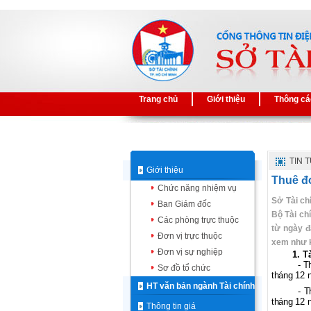
Trang chủ
Giới thiệu
Thông cá
TIN 
Giới thiệu
Thuê đ
Chức năng nhiệm vụ
Sở Tài ch
Ban Giám đốc
Bộ Tài ch
Các phòng trực thuộc
từ ngày đ
Đơn vị trực thuộc
xem như k
Đơn vị sự nghiệp
1. T
- T
Sơ đồ tổ chức
tháng 12 
HT văn bản ngành Tài chính
- T
tháng 12 
Thông tin giá