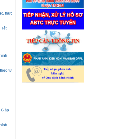
ực, thực
 Tết
hính
theo tư
t Giáp
hính