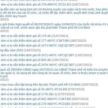
 đơn vị tư vấn thẩm định giá số 278-48D/YC-PC01-Đ3
(24/07/2023)
g dẫn việc sử dụng kinh phí chi thường xuyên của ngân sách nhà nước, bao gồm
n vốn tài trợ của các tổ chức, cá nhân để lập, thẩm định, quyết định hoặc phê duyệ
điều chỉnh quy hoạch
/2023)
ay giới thiệu Nghị quyết số 98/2023/QH15 ngày 24/06/2023 của Quốc hội khóa XV v
 một số cơ chế, chính sách đặc thù phát triển Thành phố Hồ Chí Minh
/2023)
 đơn vị tư vấn thẩm định giá số 179-48
(21/07/2023)
 đơn vị tư vấn thẩm định giá số 177-48/YC-CSKT-Đ9
(18/07/2023)
 đơn vị tư vấn thẩm định giá số 247V-48/YC-VQCQCSĐT
(18/07/2023)
áng đầu năm 2023
(14/07/2023)
 đơn vị tư vấn thẩm định giá số 2471-48/YC-VPCQCSĐT
(13/07/2023)
 đơn vị tư vấn thẩm định giá số 605-48
(13/07/2023)
 đơn vị tư vấn thẩm định giá số 247K-48/YC-VPCQCSĐT
(13/07/2023)
oạch số 2950/KH-UBND ngày 04/7/2023 của UBND Thành phố về kiểm tra chuyên
 tác quản lý, sử dụng tài sản công tại cơ quan, tổ chức, đơn vị thuộc phạm vi quản 
h phố
/2023)
 mục mua sắm tập trung trên địa bàn Thành phố Hồ Chí Minh
(10/07/2023)
 đơn vị tư vấn thẩm định giá số 45-48/YC-PC03-Đ9
(07/07/2023)
 đơn vị tư vấn thẩm định giá số 1776 (lần 2)
(07/07/2023)
 đơn vị tư vấn thẩm định giá số 842-48D/YC-CSKT-Đ8
(05/07/2023)
 đơn vị tư vấn thẩm định giá số 278-48D/YC-PC01/Đ3
(04/07/2023)