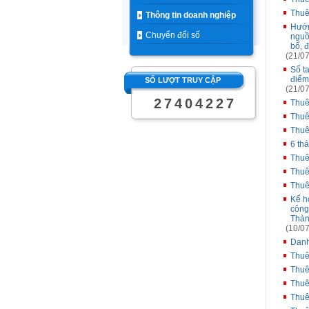
Thuê
Thông tin doanh nghiệp
Hướn
Chuyển đổi số
nguồ
bố, 
(21/07
Sổ t
điểm
SỐ LƯỢT TRUY CẬP
(21/07
2
7
4
0
4
2
2
7
Thuê
Thuê
Thuê
6 th
Thuê
Thuê
Thuê
Kế h
công
Thàn
(10/07
Danh
Thuê
Thuê
Thuê
Thuê