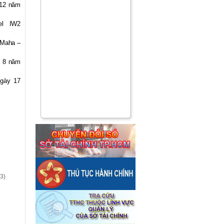
 12 năm
el IW2
/Maha –
g 8 năm
ngày 17
3)