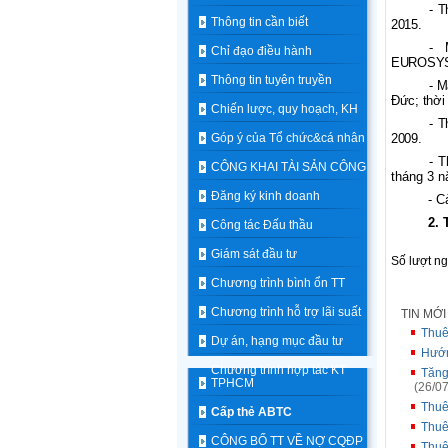
- T
Thông tin cần biết
2015.
- 
Chỉ đạo điều hành
EUROSYST
Thông tin tuyên truyền
- M
Đức; thời
Chiến lược, quy hoạch, KH
- T
Góp ý của Tổ chức&cá nhân
2009.
-
T
CÔNG KHAI TÀI SẢN CÔNG
tháng 3 
Đăng ký kinh doanh
-
C
2. 
Công tác Đấu thầu
Giám sát đầu tư
Số lượt n
Chương trình bình ổn TT
Chương trình hỗ trợ lãi suất
TIN MỚ
Thuê
Dự án, hạng mục đầu tư
Hướn
Chương trình hợp tác KT
Tăng
TPHCM
(26/07
Thuê
Cấp thẻ ABTC
Thuê
CÔNG BỐ TT VỀ NỢ CQĐP
Thuê