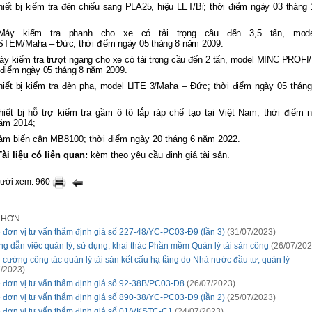
hiết bị kiểm tra đèn chiếu sang PLA25, hiệu LET/Bỉ; thời điểm ngày 03 tháng
Máy kiểm tra phanh cho xe có tải trọng cầu đến 3,5 tấn, mod
EM/Maha – Đức; thời điểm ngày 05 tháng 8 năm 2009.
áy kiểm tra trượt ngang cho xe có tải trọng cầu đến 2 tấn, model MINC PROFI
 điểm ngày 05 tháng 8 năm 2009.
hiết bị kiểm tra đèn pha, model LITE 3/Maha – Đức; thời điểm ngày 05 thán
hiết
bị hỗ trợ kiểm tra gầm ô tô lắp ráp chế tạo tại Việt Nam; thời điểm 
năm 2014;
ảm biến cân MB8100; thời điểm ngày 20 tháng 6 năm 2022.
Tài liệu có liên quan:
kèm
theo yêu cầu định giá tài sản.
gười xem: 960
I HƠN
 đơn vị tư vấn thẩm định giá số 227-48/YC-PC03-Đ9 (lần 3)
(31/07/2023)
g dẫn việc quản lý, sử dụng, khai thác Phần mềm Quản lý tài sản công
(26/07/202
 cường công tác quản lý tài sản kết cấu hạ tầng do Nhà nước đầu tư, quản lý
/2023)
 đơn vị tư vấn thẩm định giá số 92-38B/PC03-Đ8
(26/07/2023)
 đơn vị tư vấn thẩm định giá số 890-38/YC-PC03-Đ9 (lần 2)
(25/07/2023)
 đơn vị tư vấn thẩm định giá số 01/VKSTC-C1
(24/07/2023)