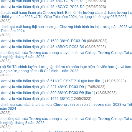
 đơn vị tư vấn thẩm định giá số 45-48D/YC-PC03-Đ9
(08/06/2023)
 đơn vị tư vấn thẩm định giá số 45-48C/YC-PC03-Đ9
(08/06/2023)
bán các mặt hàng tham gia Chương trình Bình ổn thị trường các mặt hàng lương th
 thiết yếu năm 2023 và Tết Giáp Thìn năm 2024, áp dụng kể từ ngày 05/6/2023
/2023)
 chỉnh giá mặt hàng thịt heo tham gia Chương trình bình ổn thị trường năm 2023 và
 Thìn năm 2024
/2023)
 đơn vị tư vấn thẩm định giá số 1530-38/YC-PC03-Đ8
(08/06/2023)
 đơn vị tư vấn thẩm định giá số 45-48B/YC-PC03-Đ9
(08/06/2023)
 tiếp công dân của Trưởng các phòng chuyên môn và Chi cục Trưởng Chi cục Tài c
h nghiệp tháng 6 năm 2023
/2023)
 bộ Sở Tài chính tuyên dương tập thể và cá nhân thực hiện tốt việc học tập và làm 
g, đạo đức, phong cách Hồ Chí Minh – năm 2023
/2023)
 đơn vị tư vấn thẩm định giá số 511/YC-CSKT-P10 (gia hạn lần 1)
(19/05/2023)
 đơn vị tư vấn thẩm định giá số 227-48/YC-PC03-Đ9
(17/05/2023)
 đơn vị tư vấn thẩm định giá số 890-38/YC-PC03-Đ9 (lần 1)
(12/05/2023)
 đơn vị tư vấn thẩm định giá số 1625-38/YC
(12/05/2023)
 chỉnh giá các mặt hàng tham gia Chương trình bình ổn thị trường năm 2023 và Tế
 năm 2024
/2023)
 tiếp công dân của Trưởng các phòng chuyên môn và Chi cục Trưởng Chi cục Tài c
h nghiệp tháng 5 năm 2023
/2023)