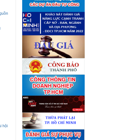
giá tài sản theo 09 Yêu cầu
định giá tài sản
(04/08)
Quyết định số 4489/QĐ-
nguồn
■
UBND ngày 21 tháng 7 năm
2026 của Ủy ban nhân dân
Thành phố về việc công bố
3
danh mục thủ tục hành chính
bị bãi bỏ lĩnh vực Công nghệ
thông tin thuộc phạm vi chức
năng quản lý của Sở Tài
chính
(27/07)
Quyết định số 4477/QĐ-
■
UBND ngày 20 tháng 7 năm
2026 của Ủy ban nhân dân
Thành phố về việc công bố
danh mục thủ tục hành chính
nội bộ mới ban hành lĩnh vực
Công nghệ thông tin thuộc
phạm vi chức năng quản lý
của Sở Tài chính
(27/07)
Thuê đơn vị tư vấn thẩm định
■
giá số C45701 (lần 2)
(27/07)
Thuê đơn vị tư vấn thẩm định
■
giá số 38965
(27/07)
i hội