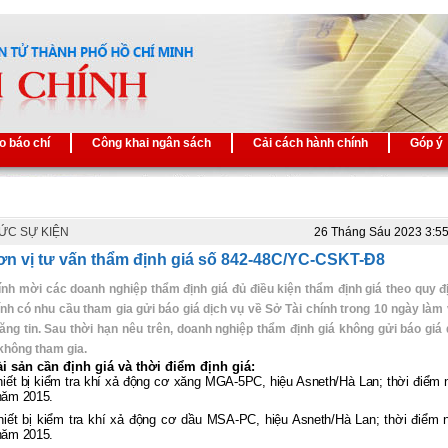
o báo chí
Công khai ngân sách
Cải cách hành chính
Góp ý
TỨC SỰ KIỆN
26 Tháng Sáu 2023 3:5
ơn vị tư vấn thẩm định giá số 842-48C/YC-CSKT-Đ8
ính mời các doanh nghiệp thẩm định giá đủ điều kiện thẩm định giá theo quy đ
ính có nhu cầu tham gia gửi báo giá dịch vụ về Sở Tài chính trong 10 ngày làm 
ăng tin. Sau thời hạn nêu trên, doanh nghiệp thẩm định giá không gửi báo giá 
hông tham gia.
ài sản cần định giá
và thời điểm định giá:
hiết bị kiểm tra khí xả động cơ xăng MGA-5PC, hiệu Asneth/Hà Lan; thời điểm 
năm 2015.
hiết bị kiểm tra khí xả động cơ dầu MSA-PC, hiệu Asneth/Hà Lan; thời điểm 
năm 2015.