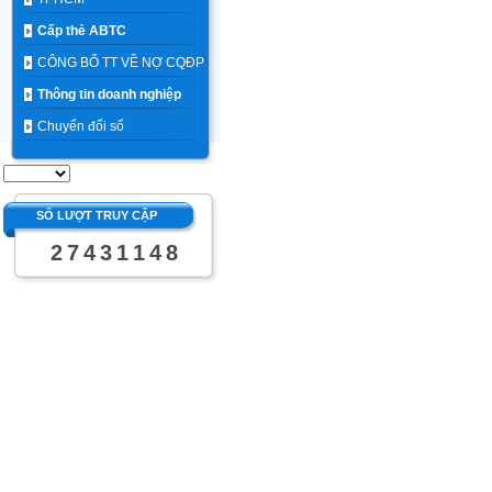
Cấp thẻ ABTC
CÔNG BỐ TT VỀ NỢ CQĐP
Thông tin doanh nghiệp
Chuyển đổi số
SỐ LƯỢT TRUY CẬP
2
7
4
3
1
1
4
8