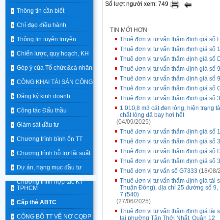
Số lượt người xem: 749
Thông tin cần biết
Chỉ đạo điều hành
TIN MỚI HƠN
Thông tin tuyên truyền
Thuê đơn vị tư vấn thẩm định giá số
Thuê đơn vị tư vấn thẩm định giá số 
Chiến lược, quy hoạch, KH
Thuê đơn vị tư vấn thẩm định giá số 
Góp ý của Tổ chức&cá nhân
Thuê đơn vị tư vấn thẩm định giá số 9
Thuê đơn vị tư vấn thẩm định giá số 9
CÔNG KHAI TÀI SẢN CÔNG
Thuê đơn vị tư vấn thẩm định giá số
Đăng ký kinh doanh
Thuê đơn vị tư vấn thẩm định giá số 
1.010,8 m3 cát đen lỏng, hiện trạng t
Công tác Đấu thầu
chất lỏng đã bay hơi hết
(04/09/2025)
Giám sát đầu tư
Thuê đơn vị tư vấn thẩm định giá số 
Chương trình bình ổn TT
Thuê đơn vị tư vấn thẩm định giá số 
Thuê đơn vị tư vấn thẩm định giá số
Chương trình hỗ trợ lãi suất
Thuê đơn vị tư vấn thẩm định giá số 
Dự án, hạng mục đầu tư
Thuê đơn vị tư vấn số G7333
(18/08/
Thuê đơn vị tư vấn thẩm định giá tài
Chương trình hợp tác KT
Thuận Đông), địa chỉ 25 đường số 
TPHCM
7 (540)
(27/06/2025)
Cấp thẻ ABTC
Thuê đơn vị tư vấn thẩm định giá tài 
CÔNG BỐ TT VỀ NỢ CQĐP
tại phường Tân Thới Nhất, Quận 12