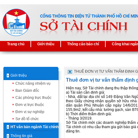
Trang chủ
Giới thiệu
Thông cáo báo chí
Công khai ngâ
THUÊ ĐƠN VỊ TƯ VẤN THẨM ĐỊNH G
Giới thiệu
Thuê đơn vị tư vấn thẩm định g
Chức năng nhiệm vụ
Hiện nay, Sở Tài chính đang thu thập thông t
Ban Giám đốc
a) Tài sản cần định giá:
- Nhà, đất tại địa chỉ số 149 Đặng V
Các phòng trực thuộc
theo Giấy chứng nhận quyền sở hữu nhà
Đơn vị trực thuộc
dân quận Phú Nhuận cấp ngày 14/6/2012; diê
155,9m2, kết cấu nhà: tường gạch, sàn BT
Đơn vị sự nghiệp
b) Thời điểm thẩm định giá:
- Tháng 3/2019.
Sơ đồ tổ chức
Sở Tài chính mời các doanh nghiệp thẩm đ
HT văn bản ngành Tài chính
Tài chính có nhu cầu tham gia gửi báo giá 
đăng tin.
Thông tin giá