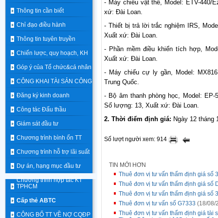
- Máy chiếu vật thể, Model: ETV-440/E
Thông tin cần biết
xứ: Đài Loan.
Chỉ đạo điều hành
- Thiết bị trả lời trắc nghiệm IRS, Mo
Xuất xứ: Đài Loan.
Thông tin tuyên truyền
- Phần mềm điều khiển tích hợp, Mode
Chiến lược, quy hoạch, KH
Xuất xứ: Đài Loan.
Góp ý của Tổ chức&cá nhân
- Máy chiếu cự ly gần, Model: MX816
CÔNG KHAI TÀI SẢN CÔNG
Trung Quốc.
Đăng ký kinh doanh
- Bộ âm thanh phòng học, Model: EP-
Số lượng: 13, Xuất xứ: Đài Loan.
Công tác Đấu thầu
2. Thời điểm định giá:
Ngày 12 tháng 
Giám sát đầu tư
Chương trình bình ổn TT
Số lượt người xem: 914
Chương trình hỗ trợ lãi suất
TIN MỚI HƠN
Dự án, hạng mục đầu tư
Thuê đơn vị tư vấn thẩm định giá số 
Chương trình hợp tác KT
Thuê đơn vị tư vấn thẩm định giá số
TPHCM
Thuê đơn vị tư vấn thẩm định giá số 
Cấp thẻ ABTC
Thuê đơn vị tư vấn số G7333
(18/08/
Thuê đơn vị tư vấn thẩm định giá tài
CÔNG BỐ TT VỀ NỢ CQĐP