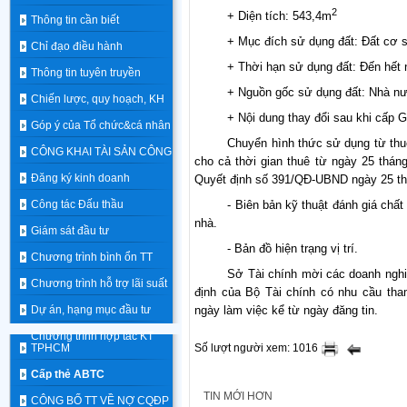
2
+ Diện tích: 543,4m
Thông tin cần biết
+ Mục đích sử dụng đất: Đất cơ s
Chỉ đạo điều hành
+ Thời hạn sử dụng đất: Đến hết 
Thông tin tuyên truyền
+ Nguồn gốc sử dụng đất: Nhà nướ
Chiến lược, quy hoạch, KH
+ Nội dung thay đổi sau khi cấp 
Góp ý của Tổ chức&cá nhân
Chuyển hình thức sử dụng từ thuê 
CÔNG KHAI TÀI SẢN CÔNG
cho cả thời gian thuê từ ngày 25 thá
Đăng ký kinh doanh
Quyết định số 391/QĐ-UBND ngày 25 th
Công tác Đấu thầu
- Biên bản kỹ thuật đánh giá chấ
nhà.
Giám sát đầu tư
- Bản đồ hiện trạng vị trí.
Chương trình bình ổn TT
Sở
Tài
chính
mời
các doanh ngh
Chương trình hỗ trợ lãi suất
định
của
Bộ
Tài
chính
có nhu cầu tha
Dự án, hạng mục đầu tư
ngày
làm
việc
kể
từ
ngày đăng tin
.
Chương trình hợp tác KT
TPHCM
Số lượt người xem: 1016
Cấp thẻ ABTC
TIN MỚI HƠN
CÔNG BỐ TT VỀ NỢ CQĐP