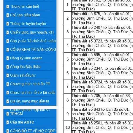
Thửa đất số 701, tờ bản đồ số 33,
1
phường Bình Chiểu, Q. Thủ Đức (n
Thông tin cần biết
TP. Thủ Đức)
Thửa đất số 675, tờ bản đồ số 01,
Chỉ đạo điều hành
2
phường Bình Chiểu, Q. Thủ Đức (n
TP. Thủ Đức)
Thông tin tuyên truyền
Thửa đất số 2407 tờ bản đồ số 01,
3
phường Bình Chiểu, Q. Thủ Đức (n
Chiến lược, quy hoạch, KH
TP. Thủ Đức)
Góp ý của Tổ chức&cá nhân
Thửa đất số 3723, tờ bản đồ số 01,
4
phường Bình Chiểu, Q. Thủ Đức (n
CÔNG KHAI TÀI SẢN CÔNG
TP. Thủ Đức)
Thửa đất số 595, tờ bản đồ số 01,
Đăng ký kinh doanh
5
phường Bình Chiểu, Q. Thủ Đức (n
TP. Thủ Đức)
Công tác Đấu thầu
Thửa đất số 2347, tờ bản đồ số 01,
6
phường Bình Chiểu, Q. Thủ Đức (n
Giám sát đầu tư
TP. Thủ Đức)
Thửa đất số 3724, tờ bản đồ số 01,
Chương trình bình ổn TT
7
phường Bình Chiểu, Q. Thủ Đức (n
TP. Thủ Đức)
Chương trình hỗ trợ lãi suất
Thửa đất số 705, tờ bản đồ số 33,
8
phường Bình Chiểu, Q. Thủ Đức (n
Dự án, hạng mục đầu tư
TP. Thủ Đức)
Thửa đất số 843 tờ bản đồ số 01,
Chương trình hợp tác KT
TPHCM
9
phường Bình Chiểu, Q. Thủ Đức (n
TP. Thủ Đức)
Cấp thẻ ABTC
Thửa đất số 2501, tờ bản đồ số 01,
10
phường Bình Chiểu, Q. Thủ Đức (n
CÔNG BỐ TT VỀ NỢ CQĐP
TP. Thủ Đức)