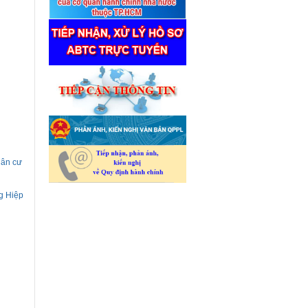
dân cư
g Hiệp