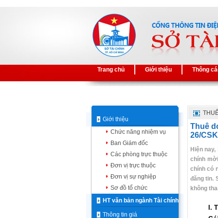
Trang chủ
Giới thiệu
Thông cá
THUÊ
Giới thiệu
Thuê do
Chức năng nhiệm vụ
26/CSK
Ban Giám đốc
Hiện nay,
Các phòng trực thuộc
chính mời
Đơn vị trực thuộc
chính có 
Đơn vị sự nghiệp
đăng tin.
Sơ đồ tổ chức
không tha
HT văn bản ngành Tài chính
I.
T
Thông tin giá