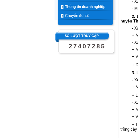
- X
Thông tin doanh nghiệp
- M
Chuyển đổi số
2.
huyện Th
- X
+ M
SỐ LƯỢT TRUY CẬP
- X
2
7
4
0
7
2
8
5
+ M
+ V
+ D
3.
- X
+ M
+ D
- X
+ M
+ V
+ D
trồng cây