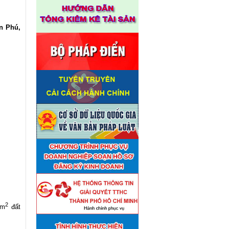
n Phú,
2
9m
đất
Thuê đơn vị tư vấn thẩm định
■