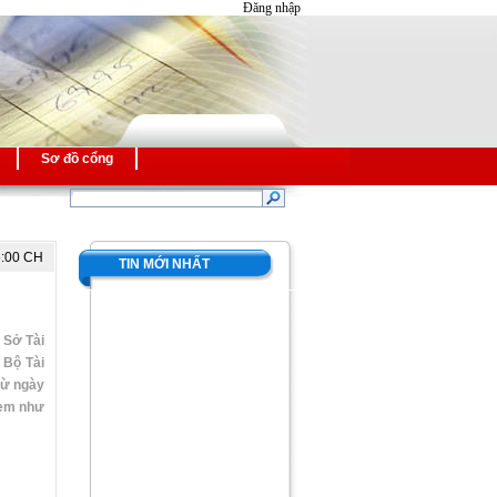
Đăng nhập
Sơ đồ cổng
5:00 CH
TIN MỚI NHẤT
 Sở Tài
 Bộ Tài
từ ngày
xem như