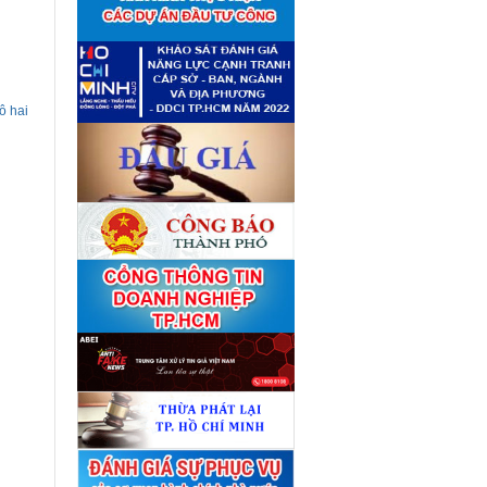
giá tài sản theo 09 Yêu cầu
định giá tài sản
(04/08)
Quyết định số 4489/QĐ-
■
UBND ngày 21 tháng 7 năm
2026 của Ủy ban nhân dân
Thành phố về việc công bố
danh mục thủ tục hành chính
ô hai
bị bãi bỏ lĩnh vực Công nghệ
thông tin thuộc phạm vi chức
năng quản lý của Sở Tài
chính
(27/07)
Quyết định số 4477/QĐ-
■
UBND ngày 20 tháng 7 năm
2026 của Ủy ban nhân dân
Thành phố về việc công bố
danh mục thủ tục hành chính
nội bộ mới ban hành lĩnh vực
Công nghệ thông tin thuộc
phạm vi chức năng quản lý
của Sở Tài chính
(27/07)
Thuê đơn vị tư vấn thẩm định
■
giá số C45701 (lần 2)
(27/07)
Thuê đơn vị tư vấn thẩm định
■
giá số 38965
(27/07)