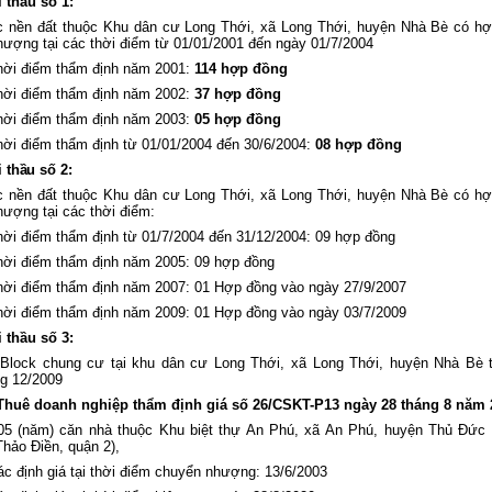
i
thầu số 1
:
 nền đất thuộc Khu dân cư Long Thới, xã Long Thới, huyện Nhà Bè có h
ượng tại các thời điểm từ 01/01/2001 đến ngày 01/7/2004
hời điểm thẩm định năm 2001:
114 hợp đồng
hời điểm thẩm định năm 2002:
37
hợp đồng
hời điểm thẩm định năm 2003:
05
hợp đồng
hời điểm thẩm định từ 01/01/2004 đến 30/6/2004:
08
hợp đồng
i
thầu số 2
:
 nền đất thuộc Khu dân cư Long Thới, xã Long Thới, huyện Nhà Bè có h
ượng tại các thời điểm:
hời điểm thẩm định từ 01/7/2004 đến 31/12/2004: 09 hợp đồng
hời điểm thẩm định năm 2005: 09 hợp đồng
hời điểm thẩm định năm 2007: 01 Hợp đồng vào ngày 27/9/2007
hời điểm thẩm định năm 2009: 01 Hợp đồng vào ngày 03/7/2009
i
thầu số 3
:
Block chung cư tại khu dân cư Long Thới, xã Long Thới, huyện Nhà Bè t
g 12/2009
Thuê doanh nghiệp thẩm định giá số
26/CSKT-P13 ngày 28 tháng 8 năm 
5 (năm) căn nhà thuộc Khu biệt thự An Phú, xã An Phú, huyện Thủ Đức 
hảo Điền, quận 2),
ác định giá tại thời điểm chuyển nhượng: 13/6/2003