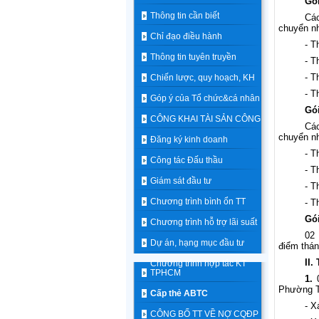
Gó
Thông tin cần biết
Các
chuyển nh
Chỉ đạo điều hành
- T
Thông tin tuyên truyền
- T
- T
Chiến lược, quy hoạch, KH
- T
Góp ý của Tổ chức&cá nhân
Gó
CÔNG KHAI TÀI SẢN CÔNG
Các
chuyển nh
Đăng ký kinh doanh
- T
Công tác Đấu thầu
- T
Giám sát đầu tư
- T
Chương trình bình ổn TT
- T
Gó
Chương trình hỗ trợ lãi suất
02 
Dự án, hạng mục đầu tư
điểm thán
II.
Chương trình hợp tác KT
TPHCM
1.
0
Phường T
Cấp thẻ ABTC
- X
CÔNG BỐ TT VỀ NỢ CQĐP