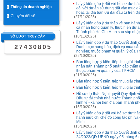
Lấy ý kiến góp ý đối với hồ sơ dự thả
Thông tin doanh nghiệp
đối với dự án sử dụng đất vào mục đí
hoặc tại địa bàn ưu đãi đầu tư trên 
Chuyển đổi số
(27/11/2025)
Lấy ý kiến góp ý dự thảo về ban hành
cá nhân trong quản lý, thực hiện dự á
Thành phố Hồ Chí Minh sau sáp nhập
(18/11/2025)
SỐ LƯỢT TRUY CẬP
Lấy ý kiến góp ý dự thảo Quyết định
2
7
4
3
0
8
0
5
Danh mục hàng hóa, dịch vụ mua sắm tậ
nghiệm) thuộc phạm vi quản lý của 
(22/10/2025)
Bản tổng hợp ý kiến, tiếp thu, giải tr
nhân dân Thành phố phân cấp thẩm qu
thuộc phạm vi quản lý của TP.HCM
(21/10/2025)
Bản tổng hợp ý kiến, tiếp thu, giải trì
Bản tổng hợp ý kiến, tiếp thu, giải trì
Hồ sơ dự thảo Nghị quyết Quy định về
Đầu tư tài chính nhà nước Thành phố 
kinh tế - xã hội trên địa bàn Thành 
(15/10/2025)
Lấy ý kiến góp ý đối với hồ sơ dự t
hành mức chi chế độ công tác phí và 
Minh
(15/10/2025)
Lấy ý kiến góp ý dự thảo Quyết định
24/2023/QĐ-UBND ngày 05 tháng 6 