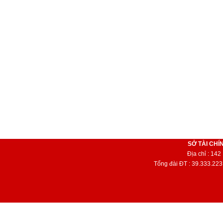
SỞ TÀI CHÍ
Địa chỉ : 14
Tổng đài ĐT : 39.333.223