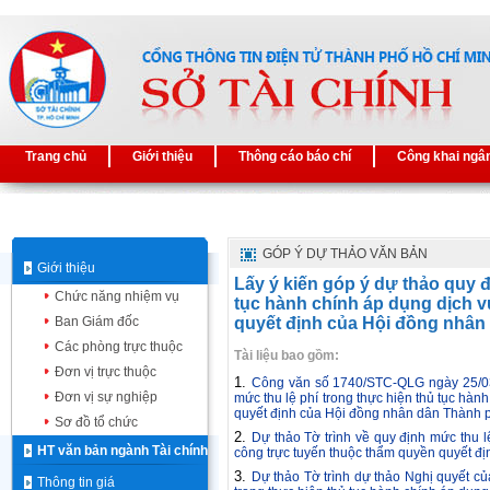
Trang chủ
Giới thiệu
Thông cáo báo chí
Công khai ngâ
GÓP Ý DỰ THẢO VĂN BẢN
Giới thiệu
Lấy ý kiến góp ý dự thảo quy đ
Chức năng nhiệm vụ
tục hành chính áp dụng dịch 
Ban Giám đốc
quyết định của Hội đồng nhân
Các phòng trực thuộc
Tài liệu bao gồm:
Đơn vị trực thuộc
1.
Công văn số 1740/STC-QLG ngày 25/03/
Đơn vị sự nghiệp
mức thu lệ phí trong thực hiện thủ tục hàn
quyết định của Hội đồng nhân dân Thành 
Sơ đồ tổ chức
2.
Dự thảo Tờ trình về quy định mức thu l
HT văn bản ngành Tài chính
công trực tuyến thuộc thẩm quyền quyết đ
3.
Dự thảo Tờ trình dự thảo Nghị quyết c
Thông tin giá