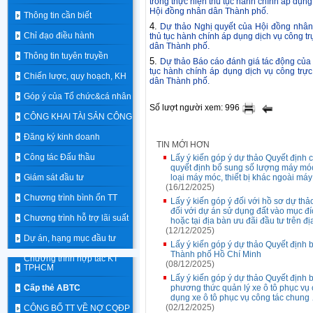
trong thực hiện thủ tục hành chính áp dụng
Hội đồng nhân dân Thành phố.
Thông tin cần biết
4.
Dự thảo Nghị quyết của Hội đồng nhân 
Chỉ đạo điều hành
thủ tục hành chính áp dụng dịch vụ công t
dân Thành phố.
Thông tin tuyên truyền
5.
Dự thảo Báo cáo đánh giá tác động của c
tục hành chính áp dụng dịch vụ công trự
Chiến lược, quy hoạch, KH
dân Thành phố.
Góp ý của Tổ chức&cá nhân
Số lượt người xem: 996
CÔNG KHAI TÀI SẢN CÔNG
Đăng ký kinh doanh
TIN MỚI HƠN
Công tác Đấu thầu
Lấy ý kiến góp ý dự thảo Quyết địn
quyết định bổ sung số lượng máy móc
Giám sát đầu tư
loại máy móc, thiết bị khác ngoài máy
(16/12/2025)
Chương trình bình ổn TT
Lấy ý kiến góp ý đối với hồ sơ dự thả
đối với dự án sử dụng đất vào mục đí
Chương trình hỗ trợ lãi suất
hoặc tại địa bàn ưu đãi đầu tư trên đ
(12/12/2025)
Dự án, hạng mục đầu tư
Lấy ý kiến góp ý dự thảo Quyết định 
Thành phố Hồ Chí Minh
Chương trình hợp tác KT
(08/12/2025)
TPHCM
Lấy ý kiến góp ý dự thảo Quyết định
Cấp thẻ ABTC
phương thức quản lý xe ô tô phục vụ 
dụng xe ô tô phục vụ công tác chung
(02/12/2025)
CÔNG BỐ TT VỀ NỢ CQĐP