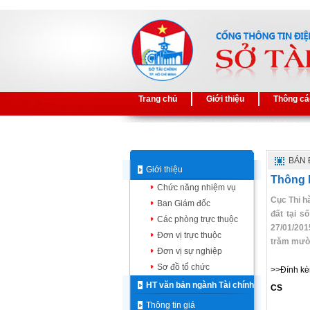
Trang chủ
Giới thiệu
Thông cá
BÁN 
Giới thiệu
Thông b
Chức năng nhiệm vụ
Cục Thi h
Ban Giám đốc
đất tại 
Các phòng trực thuộc
27/01/201
Đơn vị trực thuộc
trăm mười
Đơn vị sự nghiệp
Sơ đồ tổ chức
>>Đính kè
HT văn bản ngành Tài chính
CS
Thông tin giá