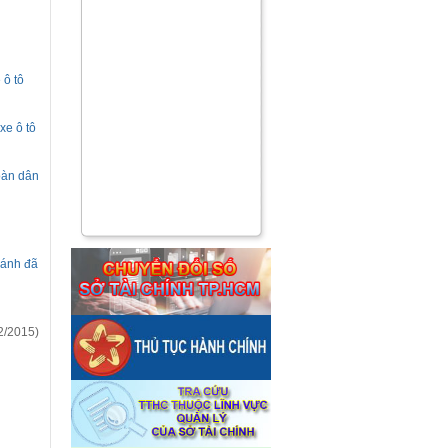
 ô tô
xe ô tô
oàn dân
bánh đã
2/2015)