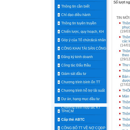
Số lượt n
Thông tin cần biết
Chỉ đạo điều hành
TIN MỚ
Thông tin tuyên truyền
Thôn
phục
(19/03
Chiến lược, quy hoạch, KH
Thôn
Góp ý của Tổ chức&cá nhân
các 
(14/01
CÔNG KHAI TÀI SẢN CÔNG
Thôn
theo
Đăng ký kinh doanh
(29/12
Thư 
Công tác Đấu thầu
Thôn
Giám sát đầu tư
Bán 
được
Chương trình bình ổn TT
(27/02
Chương trình hỗ trợ lãi suất
THÔ
Màn 
Dự án, hạng mục đầu tư
Thôn
Chương trình hợp tác KT
Thôn
TPHCM
Thôn
Cấp thẻ ABTC
Thôn
Thôn
CÔNG BỐ TT VỀ NỢ CQĐP