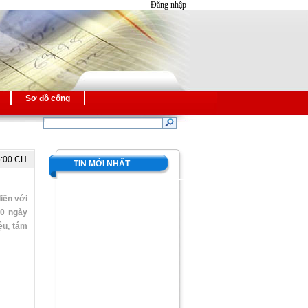
Đăng nhập
Sơ đồ cổng
5:00 CH
TIN MỚI NHẤT
iền với
00 ngày
ệu, tám