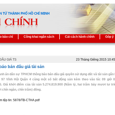
o báo chí
Công khai ngân sách
Cải cách hành chính
Góp ý
ĐẤU GIÁ TS
23 Tháng Giêng 2015 10:4
áo bán đấu giá tài sản
ành án dân sự TPHCM thông báo bán đấu giá quyền sử dụng đất và tài sản gắn l
số 97 Vĩnh Hội Quận 4 cùng một số bất động sản kèm theo vào lúc 09 giờ 
5. Giá khởi điểm của tài sản 5.274.819.900 (Năm tỷ, hai trăm bảy mươi tư tri
 chín ngàn, chín trăm) đồng.
m tệp tin: 5878/TB-CTHA.pdf