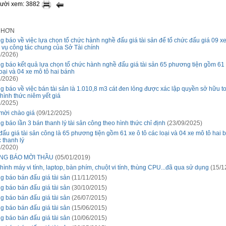
gười xem: 3882
I HƠN
g báo về việc lựa chọn tổ chức hành nghề đấu giá tài sản để tổ chức đấu giá 09 xe
 vụ công tác chung của Sở Tài chính
/2026)
g báo kết quả lựa chọn tổ chức hành nghề đấu giá tài sản 65 phương tiện gồm 61 
loại và 04 xe mô tô hai bánh
/2026)
g báo về việc bán tài sản là 1.010,8 m3 cát đen lỏng được xác lập quyền sở hữu t
 hình thức niêm yết giá
/2025)
mời chào giá
(09/12/2025)
g báo lần 3 bán thanh lý tài sản công theo hình thức chỉ định
(23/09/2025)
đấu giá tài sản công là 65 phương tiện gồm 61 xe ô tô các loại và 04 xe mô tô hai 
 thanh lý
/2020)
NG BÁO MỜI THẦU
(05/01/2019)
hình máy vi tính, laptop, bàn phím, chuột vi tính, thùng CPU...đã qua sử dụng
(15/1
g báo bán đấu giá tài sản
(11/11/2015)
g báo bán đấu giá tài sản
(30/10/2015)
g báo bán đấu giá tài sản
(26/07/2015)
g báo bán đấu giá tài sản
(15/06/2015)
g báo bán đấu giá tài sản
(10/06/2015)