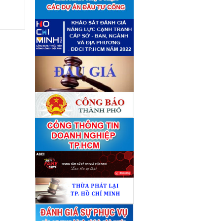
■
giá tài sản theo 09 Yêu cầu
định giá tài sản
(04/08)
Quyết định số 4489/QĐ-
■
UBND ngày 21 tháng 7 năm
2026 của Ủy ban nhân dân
Thành phố về việc công bố
danh mục thủ tục hành chính
bị bãi bỏ lĩnh vực Công nghệ
thông tin thuộc phạm vi chức
năng quản lý của Sở Tài
chính
(27/07)
Quyết định số 4477/QĐ-
■
UBND ngày 20 tháng 7 năm
2026 của Ủy ban nhân dân
Thành phố về việc công bố
danh mục thủ tục hành chính
nội bộ mới ban hành lĩnh vực
Công nghệ thông tin thuộc
phạm vi chức năng quản lý
của Sở Tài chính
(27/07)
Thuê đơn vị tư vấn thẩm định
■
giá số C45701 (lần 2)
(27/07)
Thuê đơn vị tư vấn thẩm định
■
giá số 38965
(27/07)