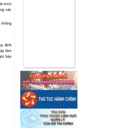
n kích
ông xác
 không
uy định
gày làm
gửi báo