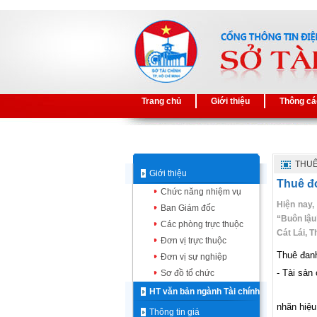
Trang chủ
Giới thiệu
Thông cá
THUÊ
Giới thiệu
Thuê đơ
Chức năng nhiệm vụ
Hiện nay,
Ban Giám đốc
“Buôn lậu
Các phòng trực thuộc
Cát Lái, 
Đơn vị trực thuộc
Thuê đanh
Đơn vị sự nghiệp
- Tài sản
Sơ đồ tổ chức
HT văn bản ngành Tài chính
+ 3.000
nhãn hiệu
Thông tin giá