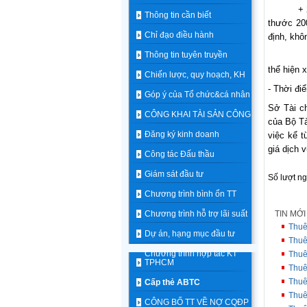
+ 2.600 
Thông tin cần biết
thước 20
Chỉ đạo điều hành
định, khô
Thông tin tuyên truyền
+ 3.000 
thể hiện 
Chiến lược, quy hoạch, KH
- Thời đi
Góp ý của Tổ chức&cá nhân
Sở Tài ch
CÔNG KHAI TÀI SẢN CÔNG
của Bộ Tà
Đăng ký kinh doanh
việc kể t
giá dịch 
Công tác Đấu thầu
Giám sát đầu tư
Số lượt n
Chương trình bình ổn TT
Chương trình hỗ trợ lãi suất
TIN MỚ
Thuê
Dự án, hạng mục đầu tư
Thuê
Chương trình hợp tác KT
Thuê
TPHCM
Thuê
Thuê
Cấp thẻ ABTC
Thuê
CÔNG BỐ TT VỀ NỢ CQĐP