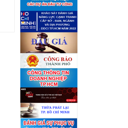
giá tài sản theo 09 Yêu cầu
định giá tài sản
(04/08)
Quyết định số 4489/QĐ-
■
UBND ngày 21 tháng 7 năm
2026 của Ủy ban nhân dân
Thành phố về việc công bố
danh mục thủ tục hành chính
bị bãi bỏ lĩnh vực Công nghệ
thông tin thuộc phạm vi chức
năng quản lý của Sở Tài
chính
(27/07)
Quyết định số 4477/QĐ-
■
UBND ngày 20 tháng 7 năm
2026 của Ủy ban nhân dân
Thành phố về việc công bố
danh mục thủ tục hành chính
nội bộ mới ban hành lĩnh vực
Công nghệ thông tin thuộc
phạm vi chức năng quản lý
của Sở Tài chính
(27/07)
Thuê đơn vị tư vấn thẩm định
■
giá số C45701 (lần 2)
(27/07)
Thuê đơn vị tư vấn thẩm định
■
giá số 38965
(27/07)