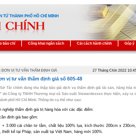
o báo chí
Công khai ngân sách
Cải cách hành chính
Góp ý
 ĐƠN VỊ TƯ VẤN THẨM ĐỊNH GIÁ
27 Tháng Chín 2022 10:4
n vị tư vấn thẩm định giá số 605-48
 Sở Tài chính đang thu thập báo giá dịch vụ thẩm định giá tài sản, hàng hóa t
” do Công ty TNHH Thương mại và Sản xuất Stewardesses thực hiện, xảy ra t
Thành phố Hồ Chí Minh. Thông tin cụ thể như sau:
 nghiệp thẩm định giá trị hàng hóa với các đặc điểm:
 cần định giá bao gồm:
 cái chăn tơ tằm, chất liệu 100% lụa, kích thước 200cm x 230cm,
, thiết kế tại Pháp, sản xuất tại Việt Nam, hàng mới 100%.