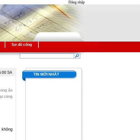
Đăng nhập
Sơ đồ cổng
5:00 SA
TIN MỚI NHẤT
rong án
ại cảng
 không