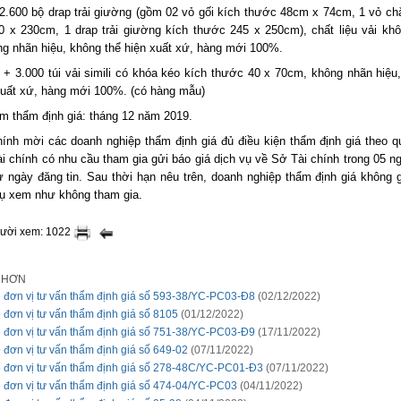
bộ drap trải giường (gồm 02 vỏ gối kích thước 48cm x 74cm, 1 vỏ chă
0 x 230cm, 1 drap trải giường kích thước 245 x 250cm), chất liệu vải kh
ng nhãn hiệu, không thể hiện xuất xứ, hàng mới 100%.
túi vải simili có khóa kéo kích thước 40 x 70cm, không nhãn hiệu,
xuất xứ, hàng mới 100%. (có hàng mẫu)
ểm thẩm định giá: tháng 12 năm 2019.
ính mời các doanh nghiệp thẩm định giá đủ điều kiện thẩm định giá theo q
i chính có nhu cầu tham gia gửi báo giá dịch vụ về Sở Tài chính trong 05 n
ừ ngày đăng tin. Sau thời hạn nêu trên, doanh nghiệp thẩm định giá không 
vụ xem như không tham gia.
gười xem: 1022
I HƠN
 đơn vị tư vấn thẩm định giá số 593-38/YC-PC03-Đ8
(02/12/2022)
 đơn vị tư vấn thẩm định giá số 8105
(01/12/2022)
 đơn vị tư vấn thẩm định giá số 751-38/YC-PC03-Đ9
(17/11/2022)
 đơn vị tư vấn thẩm định giá số 649-02
(07/11/2022)
 đơn vị tư vấn thẩm định giá số 278-48C/YC-PC01-Đ3
(07/11/2022)
 đơn vị tư vấn thẩm định giá số 474-04/YC-PC03
(04/11/2022)