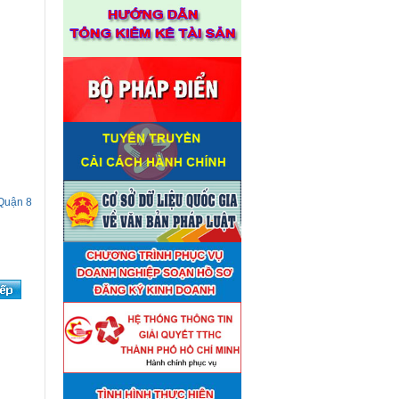
 Quận 8
Thuê đơn vị tư vấn thẩm định
■