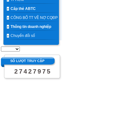
Cấp thẻ ABTC
CÔNG BỐ TT VỀ NỢ CQĐP
Thông tin doanh nghiệp
Chuyển đổi số
SỐ LƯỢT TRUY CẬP
2
7
4
2
7
9
7
5