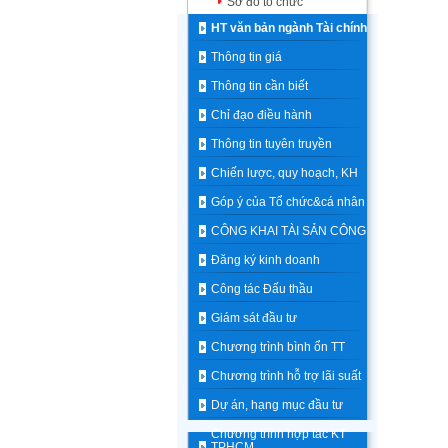
Sơ đồ tổ chức
HT văn bản ngành Tài chính
Thông tin giá
Thông tin cần biết
Chỉ đạo điều hành
Thông tin tuyên truyền
Chiến lược, quy hoạch, KH
Góp ý của Tổ chức&cá nhân
CÔNG KHAI TÀI SẢN CÔNG
Đăng ký kinh doanh
Công tác Đấu thầu
Giám sát đầu tư
Chương trình bình ổn TT
Chương trình hỗ trợ lãi suất
Dự án, hạng mục đầu tư
Chương trình hợp tác KT
TPHCM