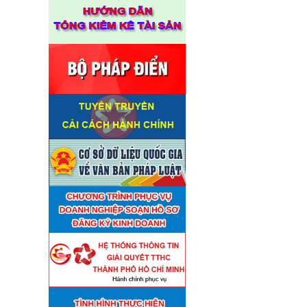
Thuê đơn vị tư vấn thẩm định
■
giá số C45701 (lần 2)
(27/07)
Thuê đơn vị tư vấn thẩm định
■
giá số 38965
(27/07)