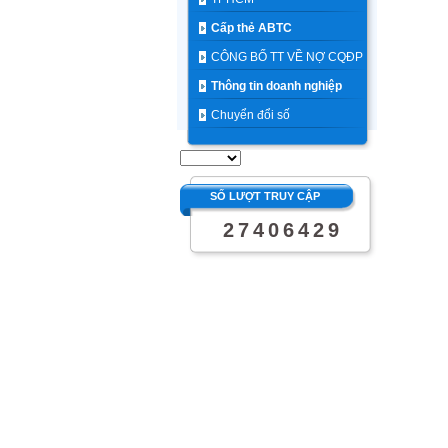
Cấp thẻ ABTC
CÔNG BỐ TT VỀ NỢ CQĐP
Thông tin doanh nghiệp
Chuyển đổi số
SỐ LƯỢT TRUY CẬP
2
7
4
0
6
4
2
9