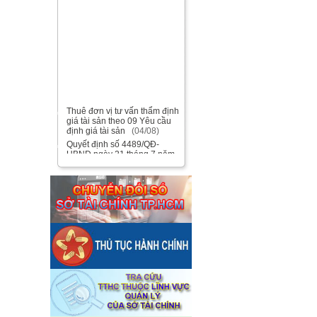
Thuê đơn vị tư vấn thẩm định
■
giá tài sản theo 09 Yêu cầu
định giá tài sản
(04/08)
Quyết định số 4489/QĐ-
■
UBND ngày 21 tháng 7 năm
2026 của Ủy ban nhân dân
Thành phố về việc công bố
danh mục thủ tục hành chính
bị bãi bỏ lĩnh vực Công nghệ
thông tin thuộc phạm vi chức
năng quản lý của Sở Tài
chính
(27/07)
Quyết định số 4477/QĐ-
■
UBND ngày 20 tháng 7 năm
2026 của Ủy ban nhân dân
Thành phố về việc công bố
danh mục thủ tục hành chính
nội bộ mới ban hành lĩnh vực
Công nghệ thông tin thuộc
phạm vi chức năng quản lý
của Sở Tài chính
(27/07)