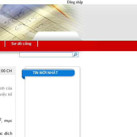
Đăng nhập
Sơ đồ cổng
5:00 CH
TIN MỚI NHẤT
ịnh của
việc kể
2
, mục
ục đích