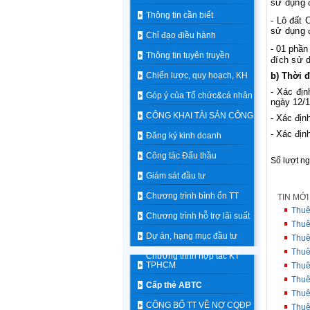
sử dụng đ
Thông tin cần biết
-
Lô đất 
sử dụng đ
Chỉ đạo điều hành
-
01 phần
Thông tin tuyên truyền
đích sử d
b) Thời 
Chiến lược, quy hoạch, KH
- Xác địn
Góp ý của Tổ chức&cá nhân
ngày 12/1
CÔNG KHAI TÀI SẢN CÔNG
- Xác địn
- Xác địn
Đăng ký kinh doanh
Công tác Đấu thầu
Số lượt n
Giám sát đầu tư
Chương trình bình ổn TT
TIN MỚ
Thuê
Chương trình hỗ trợ lãi suất
Thuê
Dự án, hạng mục đầu tư
Thuê
Thuê
Chương trình hợp tác KT
TPHCM
Thuê
Thuê
Cấp thẻ ABTC
Thuê
CÔNG BỐ TT VỀ NỢ CQĐP
Thuê