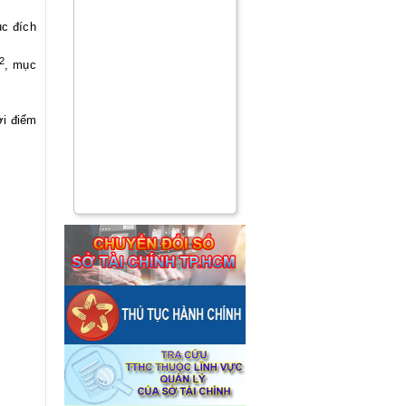
ục đích
2
, mục
ời điểm