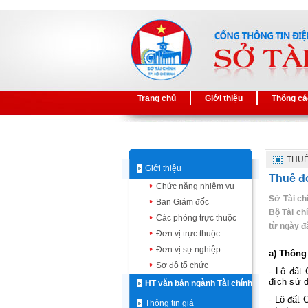
Trang chủ
Giới thiệu
Thông cá
THUÊ
Giới thiệu
Thuê đơ
Chức năng nhiệm vụ
Sở Tài ch
Ban Giám đốc
Bộ Tài ch
Các phòng trực thuộc
từ ngày đă
Đơn vị trực thuộc
Đơn vị sự nghiệp
a) Thông 
Sơ đồ tổ chức
- Lô đất
đích sử d
HT văn bản ngành Tài chính
-
Lô đất 
Thông tin giá