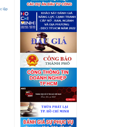
giá tài sản theo 09 Yêu cầu
định giá tài sản
(04/08)
c lập
Quyết định số 4489/QĐ-
■
UBND ngày 21 tháng 7 năm
2026 của Ủy ban nhân dân
Thành phố về việc công bố
danh mục thủ tục hành chính
bị bãi bỏ lĩnh vực Công nghệ
thông tin thuộc phạm vi chức
năng quản lý của Sở Tài
chính
(27/07)
Quyết định số 4477/QĐ-
■
UBND ngày 20 tháng 7 năm
2026 của Ủy ban nhân dân
Thành phố về việc công bố
danh mục thủ tục hành chính
nội bộ mới ban hành lĩnh vực
Công nghệ thông tin thuộc
phạm vi chức năng quản lý
của Sở Tài chính
(27/07)
Thuê đơn vị tư vấn thẩm định
■
giá số C45701 (lần 2)
(27/07)
Thuê đơn vị tư vấn thẩm định
■
giá số 38965
(27/07)