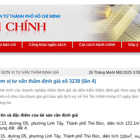
o báo chí
Công khai ngân sách
Cải cách hành chính
Góp ý
 ĐƠN VỊ TƯ VẤN THẨM ĐỊNH GIÁ
26 Tháng Mười Một 2025 3:5
n vị tư vấn thẩm định giá số 3238 (lần 4)
ính mời các doanh nghiệp thẩm định giá đủ điều kiện thẩm định giá theo quy đ
ính có nhu cầu tham gia gửi báo giá dịch vụ về Sở Tài chính trong 07 ngày làm 
ng tin.
tin và đặc điểm của tài sản cần định giá
 C13, đường D5, phường Linh Tây, Thành phố Thủ Đức, diện tích
122,1m
ụng đất: đất ở.
2
C15, đường D5, phường Linh Tây, Thành phố Thủ Đức, diện tích
118m
, m