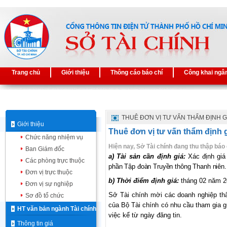
Trang chủ
Giới thiệu
Thông cáo báo chí
Công khai ngâ
THUÊ ĐƠN VỊ TƯ VẤN THẨM ĐỊNH G
Giới thiệu
Thuê đơn vị tư vấn thẩm định g
Chức năng nhiệm vụ
Hiện nay, Sở Tài chính đang thu thập báo 
Ban Giám đốc
a) Tài sản cần định giá:
Xác định giá 
Các phòng trực thuộc
phần Tập đoàn Truyền thông Thanh niên.
Đơn vị trực thuộc
b)
Thời
điểm
định
giá:
tháng 02 năm 
Đơn vị sự nghiệp
Sở
Tài
chính
mời
các doanh nghiệp
th
Sơ đồ tổ chức
của
Bộ
Tài
chính
có nhu cầu tham gia g
HT văn bản ngành Tài chính
việc
kể
từ
ngày đăng tin
.
Thông tin giá