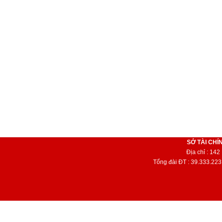
SỞ TÀI CHÍ
Địa chỉ : 14
Tổng đài ĐT : 39.333.223