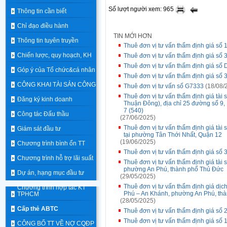
Số lượt người xem: 965
Thông tin cần biết
Chỉ đạo điều hành
TIN MỚI HƠN
Thông tin tuyên truyền
Thuê đơn vị tư vấn thẩm định giá số 
Chiến lược, quy hoạch, KH
Thuê đơn vị tư vấn thẩm định giá số 
Thuê đơn vị tư vấn thẩm định giá số
Góp ý của Tổ chức&cá nhân
Thuê đơn vị tư vấn thẩm định giá số 
CÔNG KHAI TÀI SẢN CÔNG
Thuê đơn vị tư vấn số G7333
(18/08/
Thuê đơn vị tư vấn thẩm định giá tài
Đăng ký kinh doanh
Thuận Đông), địa chỉ 25 đường số 
7 (540)
Công tác Đấu thầu
(27/06/2025)
Thuê đơn vị tư vấn thẩm định giá tài 
Giám sát đầu tư
tại phường Tân Thới Nhất, Quận 12
(19/06/2025)
Chương trình bình ổn TT
Thuê đơn vị tư vấn thẩm định giá số 
Chương trình hỗ trợ lãi suất
Thuê đơn vị tư vấn thẩm định giá tài 
phường An Phú, thành phố Thủ Đức
Dự án, hạng mục đầu tư
(29/05/2025)
Thuê đơn vị tư vấn thẩm định giá dịch 
Chương trình hợp tác KT
Phú – An Khánh, phường An Phú, th
TPHCM
(28/05/2025)
Cấp thẻ ABTC
Thuê đơn vị tư vấn thẩm định giá số 
Thuê đơn vị tư vấn thẩm định giá số
CÔNG BỐ TT VỀ NỢ CQĐP