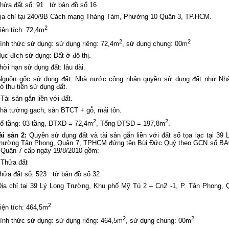
hửa đất số: 91 tờ bản đồ số 16
ịa chỉ tại 240/9B Cách mạng Tháng Tám, Phường 10 Quận 3, TP.HCM.
2
iện tích: 72,4m
2
2
ình thức sử dụng: sử dụng riêng: 72,4m
, sử dụng chung: 00m
ục đích sử dụng: Đất ở đô thị.
hời hạn sử dụng đất: lâu dài.
Nguồn gốc sử dụng đất: Nhà nước công nhận quyền sử dụng đất như Nh
có thu tiền sử dụng đất.
.Tài sản gắn liền với đất.
hà tường gạch, sàn BTCT + gỗ, mái tôn.
2
2
ố tầng: 03 tầng, DTXD = 72,4m
, Tổng DTSD = 197,8m
.
ài sản 2:
Quyền sử dụng đất và tài sản gắn liền với đất số tọa lạc tại 39 
hường Tân Phong, Quận 7, TPHCM đứng tên Bùi Đức Quý theo GCN số BA
Quận 7 cấp ngày 19/8/2010 gồm:
.Thửa đất
hửa đất số: 523 tờ bản đồ số 32
Địa chỉ tại 39 Lý Long Trường, Khu phố Mỹ Tú 2 – Cn2 -1, P. Tân Phong, 
2
iện tích: 464,5m
2
2
ình thức sử dụng: sử dụng riêng: 464,5m
, sử dụng chung: 00m