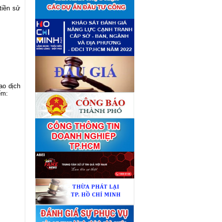
giá tài sản theo 09 Yêu cầu
tiền sử
định giá tài sản
(04/08)
Quyết định số 4489/QĐ-
■
UBND ngày 21 tháng 7 năm
2026 của Ủy ban nhân dân
Thành phố về việc công bố
danh mục thủ tục hành chính
bị bãi bỏ lĩnh vực Công nghệ
thông tin thuộc phạm vi chức
năng quản lý của Sở Tài
chính
(27/07)
ao dịch
Quyết định số 4477/QĐ-
■
UBND ngày 20 tháng 7 năm
ểm:
2026 của Ủy ban nhân dân
Thành phố về việc công bố
danh mục thủ tục hành chính
nội bộ mới ban hành lĩnh vực
Công nghệ thông tin thuộc
phạm vi chức năng quản lý
của Sở Tài chính
(27/07)
Thuê đơn vị tư vấn thẩm định
■
giá số C45701 (lần 2)
(27/07)
Thuê đơn vị tư vấn thẩm định
■
giá số 38965
(27/07)