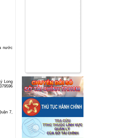
à nước
Lý Long
079596
Quận 7,