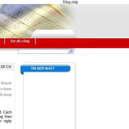
Đăng nhập
Sơ đồ cổng
5:00 CH
TIN MỚI NHẤT
c Doanh
ầu tham
ội dung
9B Cách
ng theo
p ngày