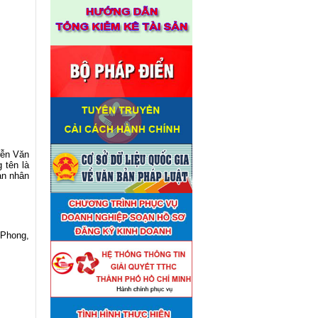
yễn Văn
 tên là
an nhân
 Phong,
Thuê đơn vị tư vấn thẩm định
■