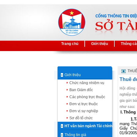
Trang chủ
Giới thiệu
Thông cá
THUÊ
Giới thiệu
Thuê đơ
Chức năng nhiệm vụ
Hội đồng 
Ban Giám đốc
nghiệp th
Các phòng trực thuộc
gia gửi b
Đơn vị trực thuộc
như sau:
Đơn vị sự nghiệp
I.
Thông t
Sơ đồ tổ chức
1.
T
mạng Thá
HT văn bản ngành Tài chính
Giấy Ch
01/9/200
Thông tin giá