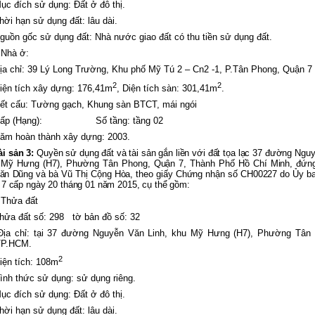
ục đích sử dụng: Đất ở đô thị.
hời hạn sử dụng đất: lâu dài.
guồn gốc sử dụng đất: Nhà nước giao đất có thu tiền sử dụng đất.
.Nhà ở:
ịa chỉ: 39 Lý Long Trường, Khu phố Mỹ Tú 2 – Cn2 -1, P.Tân Phong, Quận 7
2
2
iện tích xây dựng: 176,41m
, Diện tích sàn: 301,41m
.
ết cấu: Tường gạch, Khung sàn BTCT, mái ngói
ấp (Hạng): Số tầng: tầng 02
ăm hoàn thành xây dựng: 2003.
ài sản 3:
Quyền sử dụng đất và tài sản gắn liền với đất tọa lạc 37 đường Ngu
u Mỹ Hưng (H7), Phường Tân Phong, Quận 7, Thành Phố Hồ Chí Minh, đứng
Văn Dũng và bà Vũ Thị Cộng Hòa, theo giấy Chứng nhận số CH00227 do Ủy b
7 cấp ngày 20 tháng 01 năm 2015, cụ thể gồm:
.Thửa đất
hửa đất số: 298 tờ bản đồ số: 32
Địa chỉ: tại 37 đường Nguyễn Văn Linh, khu Mỹ Hưng (H7), Phường Tân
TP.HCM.
2
iện tích: 108m
ình thức sử dụng: sử dụng riêng.
ục đích sử dụng: Đất ở đô thị.
hời hạn sử dụng đất: lâu dài.