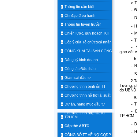
a.T
Thông tin cần biết
-
Đ
Chỉ đạo điều hành
-
D
Thông tin tuyên truyền
-
H
-
M
Chiến lược, quy hoạch, KH
-
T
Góp ý của Tổ chức&cá nhân
-
CÔNG KHAI TÀI SẢN CÔNG
giao đất 
b
Đăng ký kinh doanh
-
N
Công tác Đấu thầu
-
S
Giám sát đầu tư
2.
T
Tường, p
Chương trình bình ổn TT
do UBND 
Chương trình hỗ trợ lãi suất
a
-
T
Dự án, hạng mục đầu tư
-
Chương trình hợp tác KT
TP.HCM.
TPHCM
-
D
Cấp thẻ ABTC
-
H
CÔNG BỐ TT VỀ NỢ CQĐP