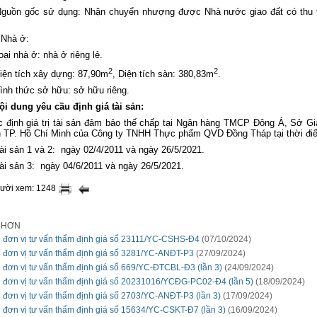
Nguồn gốc sử dụng: Nhận chuyển nhượng được Nhà nước giao đất có thu 
.
.Nhà ở:
oại nhà ở: nhà ở riêng lẻ.
2
2
iện tích xây dựng: 87,90m
, Diện tích sàn: 380,83m
.
ình thức sở hữu: sở hữu riêng.
ội dung yêu cầu định giá tài sản:
 định giá trị tài sản đảm bảo thế chấp tại Ngân hàng TMCP Đông Á, Sở Gi
h TP. Hồ Chí Minh của Công ty TNHH Thực phẩm QVD Đồng Tháp tại thời đi
ài sản 1 và 2:
ngày 02/4/2011 và ngày 26/5/2021.
ài sản 3:
ngày 04/6/2011 và ngày 26/5/2021.
gười xem: 1248
I HƠN
 đơn vị tư vấn thẩm định giá số 23111/YC-CSHS-Đ4
(07/10/2024)
 đơn vị tư vấn thẩm định giá số 3281/YC-ANĐT-P3
(27/09/2024)
 đơn vị tư vấn thẩm định giá số 669/YC-ĐTCBL-Đ3 (lần 3)
(24/09/2024)
 đơn vị tư vấn thẩm định giá số 20231016/YCĐG-PC02-Đ4 (lần 5)
(18/09/2024)
 đơn vị tư vấn thẩm định giá số 2703/YC-ANĐT-P3 (lần 3)
(17/09/2024)
 đơn vị tư vấn thẩm định giá số 15634/YC-CSKT-Đ7 (lần 3)
(16/09/2024)