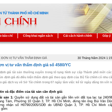
o báo chí
Công khai ngân sách
Cải cách hành chính
Góp ý
 ĐƠN VỊ TƯ VẤN THẨM ĐỊNH GIÁ
30 Tháng Năm 2024 1:1
n vị tư vấn thẩm định giá số 4580/YC
định giá tài sản thường xuyên trong tố tụng hình sự cấp Thành phố mời cá
ẩm định giá đủ điều kiện thẩm định giá theo quy định của Bộ Tài chính có nhu c
áo giá dịch vụ về Sở Tài chính trong 07 ngày làm việc kể từ ngày đăng tin với n
in và đặc điểm của tài sản cần định giá:
ài sản 1:
Quyền sử dụng đất và tài sản gắn liền với đất tọa lạc tại 240/
ng Tám, Phường 10 Quận 3, TP. Hồ Chí Minh, đứng tên ông Bùi Văn Dũ
ứng nhận số H0790/2005/SDĐ do UBND Quận 3, TP. Hồ Chí Minh cấ
5 gồm: