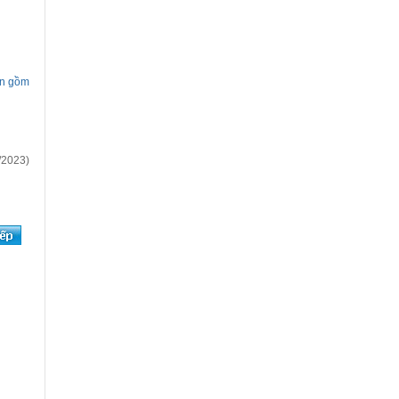
ện gồm
/2023)