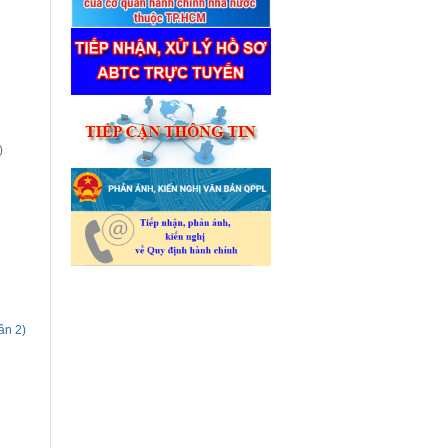
)
ần 2)