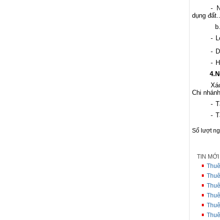
-
dụng đất.
b
-
L
-
D
-
H
4.
N
Xác
Chi nhán
-
T
-
T
Số lượt n
TIN MỚ
Thuê
Thuê
Thuê
Thuê
Thuê
Thuê