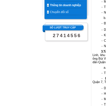
-
M
Thông tin doanh nghiệp
-
T
Chuyển đổi số
-
N
b
-
Đ
SỐ LƯỢT TRUY CẬP
-
D
2
7
4
1
4
5
5
6
-
K
-
C
-
N
3.
T
Linh, kh
ông Bùi 
dân Quận 
a
-
T
-
Quận 7, 
-
D
-
H
-
M
-
T