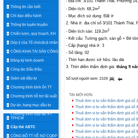
- Địa chỉ: 3/101 Thành Thái, Phường 14
Thông tin cần biết
2
- Diện tích: 68,2m
Chỉ đạo điều hành
- Mục đích sử dụng: Đất ở
2. Nhà ở: địa chỉ số 3/101 Thành Thái,
Thông tin tuyên truyền
2
- Diện tích sàn: 119,2m
Chiến lược, quy hoạch, KH
- Kết cấu: Tường gạch, sàn gỗ + Bê tôn
Góp ý của Tổ chức&cá nhân
- Cấp (hạng) nhà ở: 3
CÔNG KHAI TÀI SẢN CÔNG
- Số tầng: 02
- Thời hạn được sở hữu: lâu dài
Đăng ký kinh doanh
3. Thời điểm thẩm định giá:
tháng 9 nă
Công tác Đấu thầu
Giám sát đầu tư
Số lượt người xem: 1529
Chương trình bình ổn TT
TIN MỚI HƠN
Chương trình hỗ trợ lãi suất
Thuê đơn vị tư vấn thẩm định giá s
Dự án, hạng mục đầu tư
Thuê đơn vị tư vấn thẩm định giá s
Thuê đơn vị tư vấn thẩm định giá s
Chương trình hợp tác KT
TPHCM
Thuê đơn vị tư vấn thẩm định giá s
Thuê đơn vị tư vấn thẩm định giá s
Cấp thẻ ABTC
Thuê đơn vị tư vấn thẩm định giá s
CÔNG BỐ TT VỀ NỢ CQĐP
Thuê đơn vị tư vấn thẩm định giá số