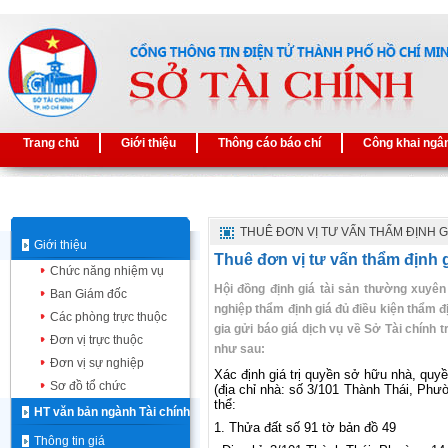
Trang chủ
Giới thiệu
Thông cáo báo chí
Công khai ngâ
THUÊ ĐƠN VỊ TƯ VẤN THẨM ĐỊNH G
Giới thiệu
Thuê đơn vị tư vấn thẩm địn
Chức năng nhiệm vụ
Hội đồng định giá tài sản thường xuyê
Ban Giám đốc
nghiệp thẩm định giá đủ điều kiện thẩm đ
Các phòng trực thuộc
gia gửi báo giá dịch vụ về Sở Tài chính 
Đơn vị trực thuộc
như sau:
Đơn vị sự nghiệp
Xác định giá trị quyền sở hữu nhà, quyề
Sơ đồ tổ chức
(địa chỉ nhà: số 3/101 Thành Thái, Phư
thể:
HT văn bản ngành Tài chính
1. Thửa đất số 91 tờ bản đồ 49
Thông tin giá