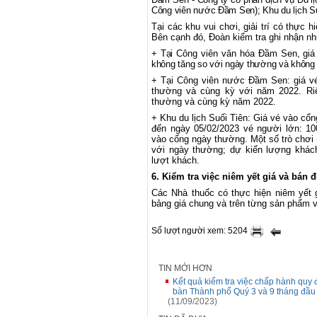
Công viên nước Đầm Sen); Khu du lịch Su
Tại các khu vui chơi, giải trí có thực h
Bên cạnh đó, Đoàn kiểm tra ghi nhận n
+
Tại C
ông viên văn hóa Đầm Sen
, gi
không tăng so với ngày thường và không 
+ Tại Công viên nước Đầm Sen: giá vé
thường và cùng kỳ với năm 2022. Riê
thường và cùng kỳ năm 2022.
+ Khu du lịch Suối Tiên: Giá vé vào cổ
đến ngày 05/02/2023 vé người lớn: 10
vào cổng ngày thường. Một số trò chơi 
với ngày thường; dự kiến lượng khách
lượt khách.
6.
Kiểm tra việc niêm yết giá và bán
Các Nhà thuốc có thực hiện niêm yết 
bảng giá chung và trên từng sản phẩm v
Số lượt người xem: 5204
TIN MỚI HƠN
Kết quả kiểm tra việc chấp hành quy đ
bàn Thành phố Quý 3 và 9 tháng đầ
(11/09/2023)