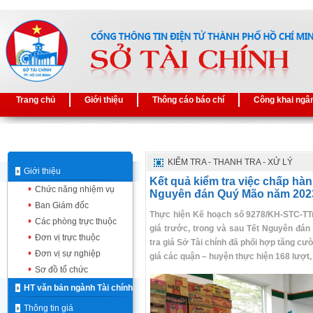
Trang chủ
Giới thiệu
Thông cáo báo chí
Công khai ngâ
KIỂM TRA - THANH TRA - XỬ LÝ
Giới thiệu
Kết quả kiểm tra việc chấp hàn
Chức năng nhiệm vụ
Nguyên đán Quý Mão năm 2023 
Ban Giám đốc
Thực hiện Kế hoạch số 9278/KH-STC-TTr
Các phòng trực thuộc
giá trước, trong và sau Tết Nguyên đá
Đơn vị trực thuộc
tra giá Sở Tài chính đã phối hợp tăng c
Đơn vị sự nghiệp
giá các quận – huyện thực hiện 168 lượt,
Sơ đồ tổ chức
HT văn bản ngành Tài chính
Thông tin giá