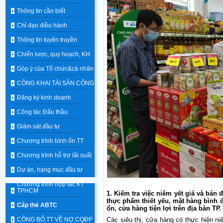
Thông tin cần biết
Chỉ đạo điều hành
Thông tin tuyên truyền
Chiến lược, quy hoạch, KH
Góp ý của Tổ chức&cá nhân
CÔNG KHAI TÀI SẢN CÔNG
Đăng ký kinh doanh
Công tác Đấu thầu
Giám sát đầu tư
Chương trình bình ổn TT
Chương trình hỗ trợ lãi suất
Dự án, hạng mục đầu tư
Chương trình hợp tác KT
TPHCM
1. Kiểm tra việc niêm yết giá và bán
thực phẩm thiết yếu, mặt hàng bình ổn 
Cấp thẻ ABTC
ổn, cửa hàng tiện lợi trên địa bàn
TP.
CÔNG BỐ TT VỀ NỢ CQĐP
Các siêu thị, cửa hàng có thực hiện
ni