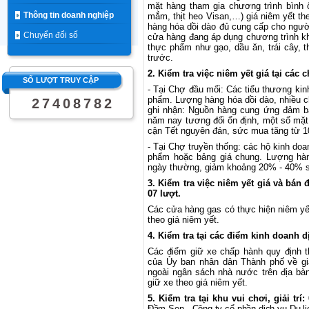
mặt hàng tham gia
chương trình bình 
Thông tin doanh nghiệp
mắm, thịt heo Visa
n,…) giá niêm yết
th
hàng hóa dồi dào
đủ cung cấp cho người
Chuyển đổi số
cửa hàng đang áp dụng chương trình kh
thực phẩm như gạo, dầu ăn, trái cây, 
trước.
2.
Kiểm tra việc niêm yết giá tại các
SỐ LƯỢT TRUY CẬP
- Tại Chợ đầu mối: Các tiểu thương kinh
phẩm. Lượng hàng hóa dồi dào, nhiều c
2
7
4
0
8
7
8
2
ghi nhận: Nguồn hàng cung ứng đảm bả
năm nay tương đối ổn định, một số mặt 
cận Tết nguyên đán, sức mua tăng từ 
- Tại Chợ truyền thống:
các
hộ kinh doa
phẩm hoặc
bảng giá chung
.
Lượng hàn
ngày thường, giảm khoảng 20% - 40% s
3. Kiểm tra việc niêm yết giá và bán
07
lượt
.
Các cửa hàng gas có thực hiện niêm yế
theo giá niêm yết.
4. Kiểm tra tại các đ
iểm kinh doanh dị
Các
điểm giữ xe chấp hành quy định
của Ủy ban nhân dân Thành phố về gi
ngoài ngân sách nhà
nước trên địa bà
giữ xe theo giá niêm yết.
5.
Kiểm tra tại khu vui chơi, giải trí:
Đầm Sen - Công ty cổ phần dịch vụ Du l