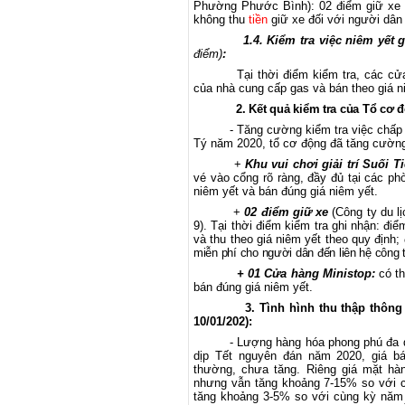
Phường Phước Bình): 02 điểm giữ xe có
không thu
tiền
giữ xe đối với người dân 
1.4.
Kiểm tra việc niêm yết g
điểm)
:
Tại thời điểm kiểm tra, các cử
của nhà cung cấp gas và bán theo giá n
2. Kết quả kiểm tra của Tổ cơ 
- Tăng cường kiểm tra việc chấp 
Tý năm 2020, tổ cơ động đã tăng cường 
+
Khu vui chơi giải trí Suối T
vé vào cổng rõ ràng, đầy đủ tại các ph
niêm yết và bán đúng giá niêm yết.
+
02 điểm giữ xe
(
Công ty du 
9
). Tại thời điểm kiểm tra ghi nhận: điể
và thu theo giá niêm yết theo quy định
miễn phí cho người dân đến liên hệ công t
+ 01
Cửa hàng Ministop:
có th
bán đúng giá niêm yết.
3
.
Tình hình thu thập thông 
10/01/202):
- Lượng hàng hóa phong phú đa 
dịp Tết nguyên đán năm 2020, giá b
thường, chưa tăng. Riêng giá mặt hàn
nhưng vẫn tăng khoảng 7-15% so với cù
tăng khoảng 3-5% so với cùng kỳ năm