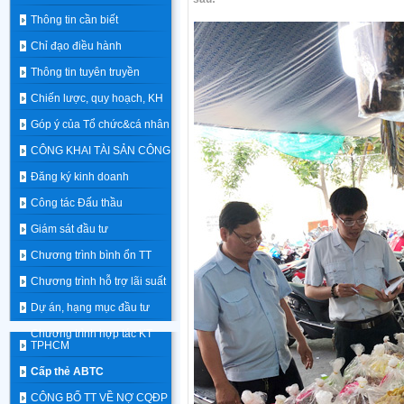
Thông tin cần biết
Chỉ đạo điều hành
Thông tin tuyên truyền
Chiến lược, quy hoạch, KH
Góp ý của Tổ chức&cá nhân
CÔNG KHAI TÀI SẢN CÔNG
Đăng ký kinh doanh
Công tác Đấu thầu
Giám sát đầu tư
Chương trình bình ổn TT
Chương trình hỗ trợ lãi suất
Dự án, hạng mục đầu tư
Chương trình hợp tác KT
TPHCM
Cấp thẻ ABTC
CÔNG BỐ TT VỀ NỢ CQĐP