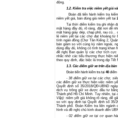
động.
1.2. Kiểm tra việc niêm yết giá v
Đoàn đã tiến hành kiểm tra k
iểm
niêm yết giá, bán đúng giá niêm yết tại
Tại thời điểm kiểm tra
ghi nhận đ
mặt hàng đầy đủ, rõ ràng, đặt nơi dễ nh
mặt hàng giày dép, chạp phô, rau củ... 
lệ niêm yết tại các chợ đạt khoảng từ 
tính ngàn đồng (Chợ Tân Kiểng 2, Quận
bán giảm so với cùng kỳ năm ngoái, ng
dùng đầy đủ, không có tình trạng khan h
đề nghị Ban quản lý các chợ tích cực 
nhắc nhở các tiểu thương thực hiện niê
theo quy định, đặc biệc là trong dịp Tế
1.3. Các điểm giữ xe trên địa bàn
Đoàn tiến hành kiểm tra tại
40
điểm
-
38 điểm giữ xe tại các chợ, siê
các điểm giữ xe thực hiện việc niêm yết
Quyết định số 35/2018/QĐ-UBND
ngày
dịch vụ trông giữ xe được đầu tư bằ
Thành phố Hồ Chí Minh. Tuy nhiên, tại
Vấp):
niêm yết giá không rõ ràng, dễ g
so với quy định tại Quyết định số 3
Thành phố
. Đoàn Kiểm tra liên ngàn
hình và đề nghị chủ kinh doanh đến UBN
-
02 điểm giữ xe tại cơ quan h