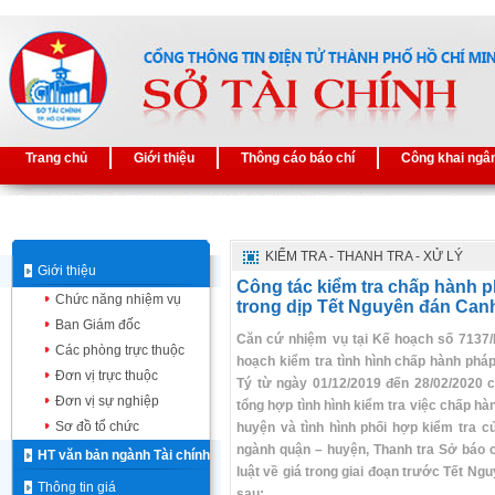
Trang chủ
Giới thiệu
Thông cáo báo chí
Công khai ngâ
KIỂM TRA - THANH TRA - XỬ LÝ
Giới thiệu
Công tác kiểm tra chấp hành ph
Chức năng nhiệm vụ
trong dịp Tết Nguyên đán Can
Ban Giám đốc
Căn cứ nhiệm vụ tại Kế hoạch số 7137/
Các phòng trực thuộc
hoạch kiểm tra tình hình chấp hành pháp
Đơn vị trực thuộc
Tý từ ngày 01/12/2019 đến 28/02/2020 
Đơn vị sự nghiệp
tổng hợp tình hình kiểm tra việc chấp hà
Sơ đồ tổ chức
huyện và tình hình phối hợp kiểm tra c
ngành quận – huyện, Thanh tra Sở báo c
HT văn bản ngành Tài chính
luật về giá trong giai đoạn trước Tết N
Thông tin giá
sau: