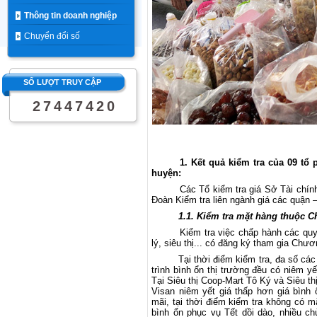
Thông tin doanh nghiệp
Chuyển đổi số
SỐ LƯỢT TRUY CẬP
2
7
4
4
7
4
2
0
1. Kết quả kiểm tra của 09 tổ
huyện:
Các Tổ kiểm tra giá Sở Tài chín
Đoàn Kiểm tra liên ngành giá các quận 
1.1. Kiểm tra mặt hàng thuộc C
Kiểm tra việc chấp hành các quy
lý, siêu thị... có đăng ký tham gia Chươ
Tại thời điểm kiểm tra, đa số cá
trình bình ổn thị trường đều có niêm yế
T
ại Siêu thị Coop-Mart Tô Ký và Siêu t
Visan niêm yết giá thấp hơn giá bình
mãi, tại thời điểm kiểm tra không có 
bình ổn phục vụ Tết dồi dào, nhiều c