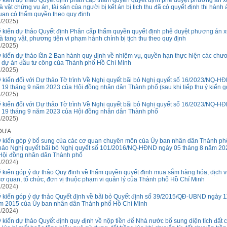
ý kiến dự thảo Quyết định phân cấp thẩm quyền quyết định phê duyệt phương án xử
à vật chứng vụ án, tài sản của người bị kết án bị tịch thu đã có quyết định thi hành
uan có thẩm quyền theo quy định
/2025)
ý kiến dự thảo Quyết định Phân cấp thẩm quyền quyết định phê duyệt phương án xử
à tang vật, phương tiện vi phạm hành chính bị tịch thu theo quy định
/2025)
ý kiến dự thảo lần 2 Ban hành quy định về nhiệm vụ, quyền hạn thực hiện các chư
h, dự án đầu tư công của Thành phố Hồ Chí Minh
/2025)
ý kiến đối với Dự thảo Tờ trình Về Nghị quyết bãi bỏ Nghị quyết số 16/2023/NQ-H
 19 tháng 9 năm 2023 của Hội đồng nhân dân Thành phố (sau khi tiếp thu ý kiến g
/2025)
ý kiến đối với Dự thảo Tờ trình Về Nghị quyết bãi bỏ Nghị quyết số 16/2023/NQ-H
 19 tháng 9 năm 2023 của Hội đồng nhân dân Thành phố
/2025)
 ĐƯA
ý kiến góp ý bổ sung của các cơ quan chuyên môn của Ủy ban nhân dân Thành ph
hảo Nghị quyết bãi bỏ Nghị quyết số 101/2016/NQ-HĐND ngày 05 tháng 8 năm 20
Hội đồng nhân dân Thành phố
/2024)
ý kiến góp ý dự thảo Quy định về thẩm quyền quyết định mua sắm hàng hóa, dịch vụ
cơ quan, tổ chức, đơn vị thuộc phạm vi quản lý của Thành phố Hồ Chí Minh
/2024)
ý kiến góp ý dự thảo Quyết định về bãi bỏ Quyết định số 39/2015/QĐ-UBND ngày 1
m 2015 của Ủy ban nhân dân Thành phố Hồ Chí Minh
/2024)
ý kiến dự thảo Quyết định quy định về nộp tiền để Nhà nước bổ sung diện tích đất