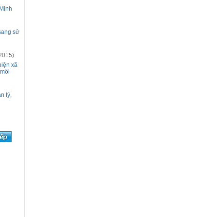
 Minh
 sang sử
2015)
hiện xã
 môi
n lý,