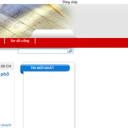
Đăng nhập
Sơ đồ cổng
0:00 CH
TIN MỚI NHẤT
 phố
ới doanh