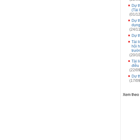
Dự t
(Tài
(01/12
Dự t
dụng
(24/11
Dự t
Tài 
hội h
trườ
(20/10
Tài 
điều
(22/09
Dự t
(17/09
Xem theo