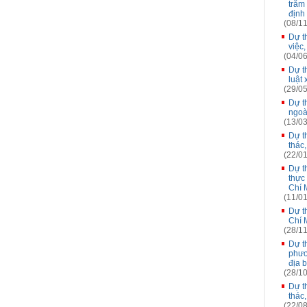
trăm
định
(08/11
Dự t
việc,
(04/06
Dự t
luật
(29/05
Dự t
ngoà
(13/03
Dự t
thác
(22/01
Dự t
thực
Chí 
(11/01
Dự t
Chí 
(28/11
Dự t
phươn
địa 
(28/10
Dự t
thác
(22/08