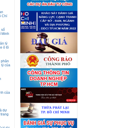
định giá tài sản
(04/08)
Quyết định số 4489/QĐ-
■
UBND ngày 21 tháng 7 năm
an
2026 của Ủy ban nhân dân
ồ Chí
Thành phố về việc công bố
danh mục thủ tục hành chính
bị bãi bỏ lĩnh vực Công nghệ
 số
thông tin thuộc phạm vi chức
í Minh
năng quản lý của Sở Tài
chính
(27/07)
ản lý
Quyết định số 4477/QĐ-
■
e ô tô
UBND ngày 20 tháng 7 năm
2026 của Ủy ban nhân dân
Thành phố về việc công bố
danh mục thủ tục hành chính
h phân
nội bộ mới ban hành lĩnh vực
 lý của
Công nghệ thông tin thuộc
phạm vi chức năng quản lý
của Sở Tài chính
(27/07)
n
Thuê đơn vị tư vấn thẩm định
■
giá số C45701 (lần 2)
(27/07)
ịnh của
Thuê đơn vị tư vấn thẩm định
■
giá số 38965
(27/07)
và dự
 trang