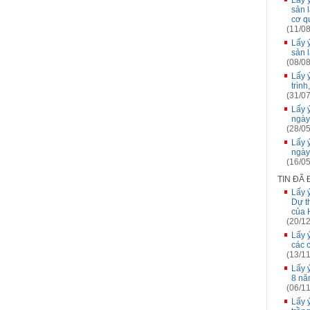
Lấy 
sản l
cơ q
(11/08
Lấy 
sản l
(08/08
Lấy 
trìn
(31/07
Lấy 
ngày
(28/05
Lấy 
ngày
(16/05
TIN ĐÃ
Lấy 
Dự t
của 
(20/12
Lấy 
các 
(13/11
Lấy 
8 nă
(06/11
Lấy 