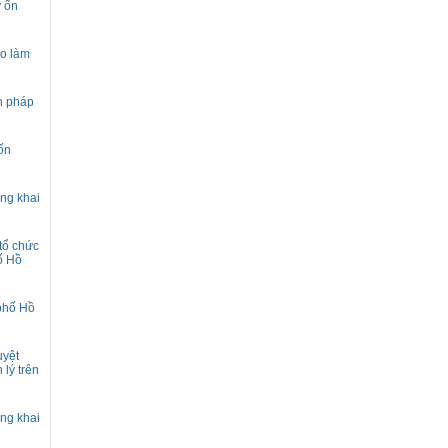
ỳ ổn
ào làm
nh pháp
ốn
ộng khai
 tổ chức
hố Hồ
 phố Hồ
uyệt
 lý trên
ộng khai