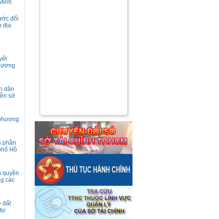
 Minh
ước đối
n địa
yết
phương
àn dân
yền sở
 phương
h phần
 phố Hồ
m quyền
ng các
ê đất
tư