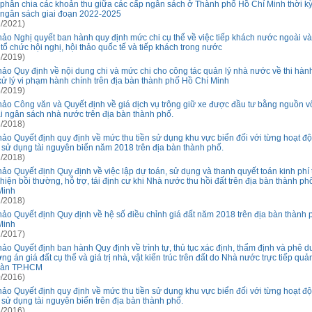
 phân chia các khoản thu giữa các cấp ngân sách ở Thành phố Hồ Chí Minh thời k
 ngân sách giai đoạn 2022-2025
/2021)
hảo Nghị quyết ban hành quy định mức chi cụ thể về việc tiếp khách nước ngoài v
 tổ chức hội nghị, hội thảo quốc tế và tiếp khách trong nước
/2019)
hảo Quy định về nội dung chi và mức chi cho công tác quản lý nhà nước về thi hà
 xử lý vi phạm hành chính trên địa bàn thành phố Hồ Chí Minh
/2019)
hảo Công văn và Quyết định về giá dịch vụ trông giữ xe được đầu tư bằng nguồn v
i ngân sách nhà nước trên địa bàn thành phố.
/2018)
hảo Quyết định quy định về mức thu tiền sử dụng khu vực biển đối với từng hoạt đ
, sử dụng tài nguyên biển năm 2018 trên địa bàn thành phố.
/2018)
hảo Quyết định Quy định về việc lập dự toán, sử dụng và thanh quyết toán kinh phí
 hiện bồi thường, hỗ trợ, tái định cư khi Nhà nước thu hồi đất trên địa bàn thành p
Minh
/2018)
hảo Quyết định Quy định về hệ số điều chỉnh giá đất năm 2018 trên địa bàn thành
Minh
/2017)
hảo Quyết định ban hành Quy định về trình tự, thủ tục xác định, thẩm định và phê d
g án giá đất cụ thể và giá trị nhà, vật kiến trúc trên đất do Nhà nước trực tiếp quản
bàn TP.HCM
/2016)
hảo Quyết định quy định về mức thu tiền sử dụng khu vực biển đối với từng hoạt đ
, sử dụng tài nguyên biển trên địa bàn thành phố.
/2016)