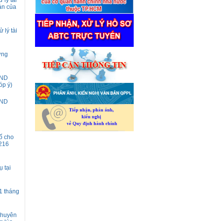
 lý tài
 án của
 lý tài
ơng
ĐND
óp ý)
ĐND
ố cho
216
 tại
1 tháng
 chuyên