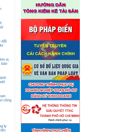
n
nh
sử
ê đất
tư
ơn vị,
a bàn
hành
xét
 ban
ản công
Thuê đơn vị tư vấn thẩm định
g ty
■
giá tài sản theo 09 Yêu cầu
riển