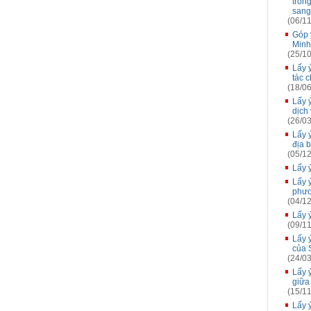
trồn
sang
(06/11
Góp 
Minh
(25/10
Lấy 
tác 
(18/06
Lấy 
dịch
(26/03
Lấy 
địa 
(05/12
Lấy 
Lấy 
phươ
(04/12
Lấy 
(09/11
Lấy 
của 
(24/03
Lấy 
giữa
(15/11
Lấy 