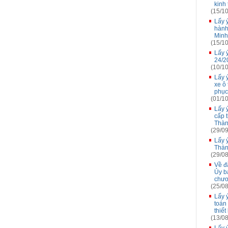
kinh
(15/10
Lấy 
hành
Minh
(15/10
Lấy 
24/2
(10/10
Lấy 
xe ô
phục
(01/10
Lấy 
cấp 
Thàn
(29/09
Lấy 
Thàn
(29/08
Về đă
Ủy b
chươ
(25/08
Lấy 
toán
thiết
(13/08