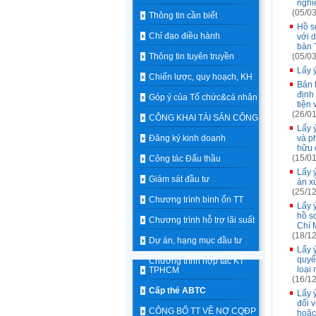
nghi
(05/03
Thông tin cần biết
Hồ s
Chỉ đạo điều hành
với 
bàn 
Thông tin tuyên truyền
(05/03
Lấy 
Chiến lược, quy hoạch, KH
Bản t
định
Góp ý của Tổ chức&cá nhân
tiện 
(26/01
CÔNG KHAI TÀI SẢN CÔNG
Lấy 
Đăng ký kinh doanh
và p
hữu 
(15/01
Công tác Đấu thầu
Lấy 
Giám sát đầu tư
án xử
(25/12
Chương trình bình ổn TT
Lấy 
hồ s
Chương trình hỗ trợ lãi suất
Chí 
(18/12
Dự án, hạng mục đầu tư
Lấy 
quyế
Chương trình hợp tác KT
loại
TPHCM
(16/12
Cấp thẻ ABTC
Lấy 
đối 
CÔNG BỐ TT VỀ NỢ CQĐP
hoặc