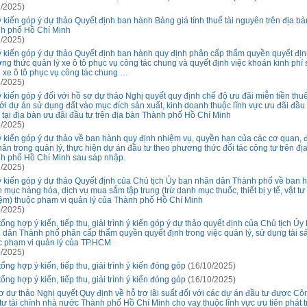
/2025)
ý kiến góp ý dự thảo Quyết định ban hành Bảng giá tính thuế tài nguyên trên địa bà
h phố Hồ Chí Minh
/2025)
ý kiến góp ý dự thảo Quyết định ban hành quy định phân cấp thẩm quyền quyết đị
ng thức quản lý xe ô tô phục vụ công tác chung và quyết định việc khoán kinh phí 
 xe ô tô phục vụ công tác chung …
/2025)
ý kiến góp ý đối với hồ sơ dự thảo Nghị quyết quy định chế độ ưu đãi miễn tiền thu
với dự án sử dụng đất vào mục đích sản xuất, kinh doanh thuộc lĩnh vực ưu đãi đầu 
 tại địa bàn ưu đãi đầu tư trên địa bàn Thành phố Hồ Chí Minh
/2025)
ý kiến góp ý dự thảo về ban hành quy định nhiệm vụ, quyền hạn của các cơ quan, đ
hân trong quản lý, thực hiện dự án đầu tư theo phương thức đối tác công tư trên đị
h phố Hồ Chí Minh sau sáp nhập.
/2025)
ý kiến góp ý dự thảo Quyết định của Chủ tịch Ủy ban nhân dân Thành phố về ban 
mục hàng hóa, dịch vụ mua sắm tập trung (trừ danh mục thuốc, thiết bị y tế, vật tư 
ệm) thuộc phạm vi quản lý của Thành phố Hồ Chí Minh
/2025)
ổng hợp ý kiến, tiếp thu, giải trình ý kiến góp ý dự thảo quyết định của Chủ tịch Ủy
 dân Thành phố phân cấp thẩm quyền quyết định trong việc quản lý, sử dụng tài s
c phạm vi quản lý của TP.HCM
/2025)
ổng hợp ý kiến, tiếp thu, giải trình ý kiến đóng góp
(16/10/2025)
ổng hợp ý kiến, tiếp thu, giải trình ý kiến đóng góp
(16/10/2025)
ơ dự thảo Nghị quyết Quy định về hỗ trợ lãi suất đối với các dự án đầu tư được Côn
tư tài chính nhà nước Thành phố Hồ Chí Minh cho vay thuộc lĩnh vực ưu tiên phát t