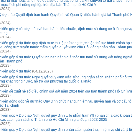
g lúa bị mất hoặc tăng hiệu quả sử dụng đất trồng lúa khi chuyển từ đất chuyên trồn
 mục đích phi nông nghiệp trên địa bàn Thành phố Hồ Chí Minh
/2024)
ý dự thảo Quyết định ban hành Quy định về Quản lý, điều hành giá tại Thành phố 
/2024)
ý kiến góp ý các dự thảo về ban hành tiêu chuẩn, định mức sử dụng xe ô tô phục v
chung
/2024)
ý kiến góp ý dự thảo quy định mức thu lệ phí trong thực hiện thủ tục hành chính áp
 vụ công trực tuyến thuộc thẩm quyền quyết định của Hội đồng nhân dân Thành ph
/2024)
ý kiến góp ý dự thảo Quyết định ban hành giá thóc thu thuế sử dụng đất nông nghiệ
bàn Thành phố
/2023)
ý kiến góp ý dự thảo
(04/12/2023)
ý kiến góp ý dự thảo Nghị quyết quy định việc sử dụng ngân sách Thành phố hỗ trợ
ng khác trong nước, hỗ trợ địa phương tại quốc gia khác
/2023)
ý kiến đề xuất hệ số điều chỉnh giá đất năm 2024 trên địa bàn thành phố Hồ Chí Mi
/2023)
ý kiến đóng góp về dự thảo Quy định chức năng, nhiệm vụ, quyền hạn và cơ cấu tổ
Sở Tài chính
/2023)
ý kiến góp ý Dự thảo Nghị quyết quy định tỷ lệ phần trăm (%) phân chia các khoản 
 các cấp ngân sách ở Thành phố Hồ Chí Minh giai đoạn 2023-2025
/2022)
ý kiến góp ý Dự thảo Nghị quyết quy định phân cấp nguồn thu, nhiệm vụ chi và tỷ l