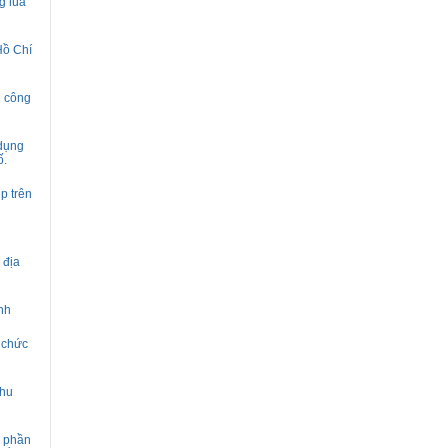
g lúa
Hồ Chí
ụ công
 dụng
ố.
p trên
 địa
nh
 chức
thu
ệ phần