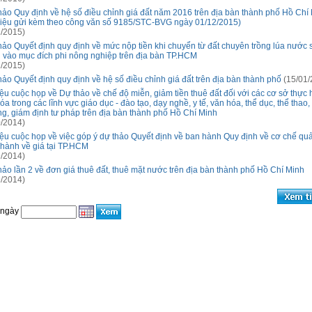
hảo Quy định về hệ số điều chỉnh giá đất năm 2016 trên địa bàn thành phố Hồ Chí
 liệu gửi kèm theo công văn số 9185/STC-BVG ngày 01/12/2015)
/2015)
hảo Quyết định quy định về mức nộp tiền khi chuyển từ đất chuyên trồng lúa nước
 vào mục đích phi nông nghiệp trên địa bàn TP.HCM
/2015)
hảo Quyết định quy định về hệ số điều chỉnh giá đất trên địa bàn thành phố
(15/01/
liệu cuộc họp về Dự thảo về chế độ miễn, giảm tiền thuê đất đối với các cơ sở thực 
óa trong các lĩnh vực giáo dục - đào tạo, dạy nghề, y tế, văn hóa, thể dục, thể thao,
ng, giám định tư pháp trên địa bàn thành phố Hồ Chí Minh
/2014)
liệu cuộc họp về việc góp ý dự thảo Quyết định về ban hành Quy định về cơ chế quả
 hành về giá tại TP.HCM
/2014)
hảo lần 2 về đơn giá thuê đất, thuê mặt nước trên địa bàn thành phố Hồ Chí Minh
/2014)
 ngày