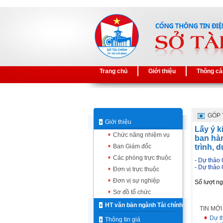
Trang chủ
Giới thiệu
Thông cá
GÓP 
Giới thiệu
Lấy ý k
Chức năng nhiệm vụ
ban hà
Ban Giám đốc
trình, 
Các phòng trực thuộc
- Dự thảo 
- Dự thảo
Đơn vị trực thuộc
Đơn vị sự nghiệp
Số lượt n
Sơ đồ tổ chức
HT văn bản ngành Tài chính
TIN MỚ
Dự t
Thông tin giá