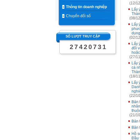
(12/12
Thông tin doanh nghiệp
Lấy 
Thàn
Chuyển đổi số
(08/12
Lấy 
phươ
dụng
SỐ LƯỢT TRUY CẬP
(02/12
Lấy 
2
7
4
2
0
7
3
1
đối 
hoặc
(27/11
Lấy 
cá n
Thàn
(18/11
Lấy 
Danh 
nghi
(22/10
Bản t
nhân
thuộ
(21/10
Bản t
Bản t
Hồ s
Đầu 