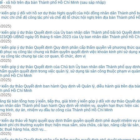
 tế - xã hội trên địa bàn Thành phố Hồ Chí Minh (sau sáp nhập)
/2025)
ý kiến góp ý đối với hồ sơ dự thảo Nghị quyết của Hội đồng nhân dân Thành phố b
 mức chi chế độ công tác phí và chế độ tổ chức hội nghị trên địa bàn Thành phố H
/2025)
ý kiến góp ý dự thảo Quyết định của Ủy ban nhân dân Thành phố bãi bỏ Quyết định
023/QĐ-UBND ngày 05 tháng 6 năm 2023 của Ủy ban nhân dân Thành phố Hồ Ch
/2025)
ý kiến góp ý dự thảo Quyết định Quy định phân cấp thẩm quyền về phương thức qu
 tô phục vụ công tác chung và thẩm quyền quyết định việc khoán kinh phí sử dụng x
 vụ công tác chung tại các cơ quan, tổ chức, đơn vị
/2025)
ý kiến góp ý dự thảo Quyết định của Chủ tịch Ủy ban nhân dân Thành phố quy địn
thẩm quyền quyết định trong việc quản lý, sử dụng tài sản công thuộc phạm vi quản
h phố Hồ Chí Minh
/2025)
ý kiến dự thảo Quyết định ban hành Quy định về Quản lý, điều hành giá trên địa bà
h phố Hồ Chí Minh
/2025)
ng tải bản tổng hợp ý kiến, tiếp thu, giải trình ý kiến góp ý đối với dự thảo Quyết đ
an nhân dân Thành phố ban hành Quy định về nhiệm vụ, quyền hạn thực hiện các
ng trình, dự án, nhiệm vụ đầu tư công của Thành phố Hồ Chí Minh
/2025)
ý kiến dự thảo về Nghị quyết quy định thẩm quyền quyết định phê duyệt nhiệm vụ 
 kinh phí chi thường xuyên thực hiện mua sắm, sửa chữa, cải tạo, nâng cấp tài sản,
 bị; thuê hàng hóa, dịch vụ...
/2025)