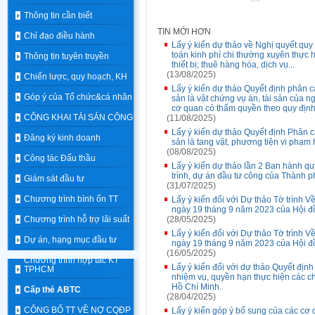
Thông tin cần biết
TIN MỚI HƠN
Chỉ đạo điều hành
Lấy ý kiến dự thảo về Nghị quyết qu
toán kinh phí chi thường xuyên thực h
Thông tin tuyên truyền
thiết bị; thuê hàng hóa, dịch vụ...
(13/08/2025)
Chiến lược, quy hoạch, KH
Lấy ý kiến dự thảo Quyết định phân c
Góp ý của Tổ chức&cá nhân
sản là vật chứng vụ án, tài sản của ng
cơ quan có thẩm quyền theo quy địn
CÔNG KHAI TÀI SẢN CÔNG
(11/08/2025)
Lấy ý kiến dự thảo Quyết định Phân c
Đăng ký kinh doanh
sản là tang vật, phương tiện vi phạm 
(08/08/2025)
Công tác Đấu thầu
Lấy ý kiến dự thảo lần 2 Ban hành q
trình, dự án đầu tư công của Thành 
Giám sát đầu tư
(31/07/2025)
Chương trình bình ổn TT
Lấy ý kiến đối với Dự thảo Tờ trình
ngày 19 tháng 9 năm 2023 của Hội đồ
Chương trình hỗ trợ lãi suất
(28/05/2025)
Lấy ý kiến đối với Dự thảo Tờ trình
Dự án, hạng mục đầu tư
ngày 19 tháng 9 năm 2023 của Hội 
(16/05/2025)
Chương trình hợp tác KT
Lấy ý kiến đối với dự thảo Quyết đị
TPHCM
nhiệm vụ, quyền hạn thực hiện các c
Hồ Chí Minh.
Cấp thẻ ABTC
(28/04/2025)
CÔNG BỐ TT VỀ NỢ CQĐP
Lấy ý kiến góp ý bổ sung của các c