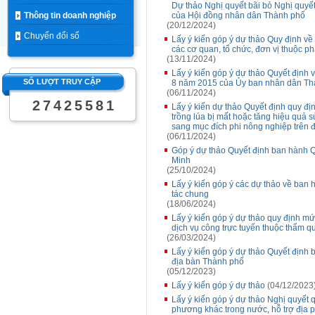
Dự thảo Nghị quyết bãi bỏ Nghị qu
Thông tin doanh nghiệp
của Hội đồng nhân dân Thành phố
(20/12/2024)
Chuyển đổi số
Lấy ý kiến góp ý dự thảo Quy định về
các cơ quan, tổ chức, đơn vị thuộc 
(13/11/2024)
Lấy ý kiến góp ý dự thảo Quyết định
SỐ LƯỢT TRUY CẬP
8 năm 2015 của Ủy ban nhân dân Th
(06/11/2024)
2
7
4
2
5
5
8
1
Lấy ý kiến dự thảo Quyết định quy đị
trồng lúa bị mất hoặc tăng hiệu quả s
sang mục đích phi nông nghiệp trên 
(06/11/2024)
Góp ý dự thảo Quyết định ban hành Q
Minh
(25/10/2024)
Lấy ý kiến góp ý các dự thảo về ban 
tác chung
(18/06/2024)
Lấy ý kiến góp ý dự thảo quy định mức
dịch vụ công trực tuyến thuộc thẩm 
(26/03/2024)
Lấy ý kiến góp ý dự thảo Quyết định 
địa bàn Thành phố
(05/12/2023)
Lấy ý kiến góp ý dự thảo
(04/12/2023
Lấy ý kiến góp ý dự thảo Nghị quyết 
phương khác trong nước, hỗ trợ địa 