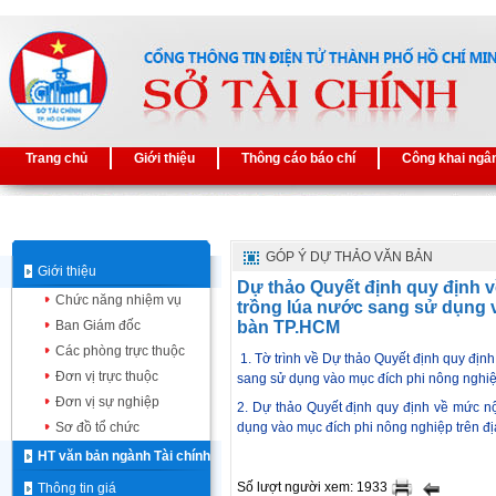
Trang chủ
Giới thiệu
Thông cáo báo chí
Công khai ngâ
GÓP Ý DỰ THẢO VĂN BẢN
Giới thiệu
Dự thảo Quyết định quy định v
Chức năng nhiệm vụ
trồng lúa nước sang sử dụng v
Ban Giám đốc
bàn TP.HCM
Các phòng trực thuộc
1. T
ờ trình về Dự thảo Quyết định
quy định
Đơn vị trực thuộc
sang sử dụng vào mục đích phi nông nghiệ
Đơn vị sự nghiệp
2. Dự thảo Quyết định quy định về mức nộ
Sơ đồ tổ chức
dụng vào mục đích phi nông nghiệp trên đ
HT văn bản ngành Tài chính
Số lượt người xem: 1933
Thông tin giá