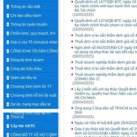
Quyết định số 1477/QĐ-BTC ngày 24 t
tục hành chính mới ban hành lĩnh vự
Thông tin cần biết
Bộ Tài chính
(16/05/2025)
Chỉ đạo điều hành
Quyết định số 1474/QĐ-BTC ngày 24 t
Thông tin tuyên truyền
tục hành chính thuộc phạm vi chức nă
(16/05/2025)
Chiến lược, quy hoạch, KH
Thuê đơn vị tư vấn thẩm định giá số
Thuê đơn vị tư vấn thẩm định giá số
Góp ý của Tổ chức&cá nhân
Nghị định số 84/2025/NĐ-CP ngày 04 
CÔNG KHAI TÀI SẢN CÔNG
sử dụng và khai thác tài sản kết cấu 
(08/05/2025)
Đăng ký kinh doanh
Thuê doanh nghiệp thẩm định giá tài 
Thuê đơn vị tư vấn thẩm định giá số
Công tác Đấu thầu
Thuê doanh nghiệp thẩm định giá tài 
Giám sát đầu tư
(23946) (lần 2)
(29/04/2025)
Chương trình bình ổn TT
Lấy ý kiến đối với dự thảo Quyết đị
nhiệm vụ, quyền hạn thực hiện các c
Chương trình hỗ trợ lãi suất
Hồ Chí Minh.
(28/04/2025)
Dự án, hạng mục đầu tư
Ứng dụng Công dân số TP.HCM ra mắt
30/4
Chương trình hợp tác KT
(26/04/2025)
TPHCM
Ngày sở hữu trí tuệ thế giới 26/4/202
Cấp thẻ ABTC
Góp ý dự thảo bãi bỏ Quyết định số
định số 02/2022/QĐ-UBND ngày 12 t
CÔNG BỐ TT VỀ NỢ CQĐP