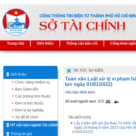
Trang chủ
Giới thiệu
Thông cáo báo chí
Công khai ngâ
TIN TỨC SỰ KIỆN
Giới thiệu
Toàn văn Luật xử lý vi phạm h
Chức năng nhiệm vụ
lực ngày 01/01/2022)
Ban Giám đốc
Văn bản đính kèm
Các phòng trực thuộc
Số lượt người xem: 372
Đơn vị trực thuộc
Đơn vị sự nghiệp
Sơ đồ tổ chức
TIN MỚI HƠN
Lấy ý kiến đối với Dự thảo Tờ trình
HT văn bản ngành Tài chính
ngày 19 tháng 9 năm 2023 của Hội 
(16/05/2025)
Thông tin giá