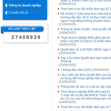
ngày 11 tháng 3 năm 2013 của Ủy b
(23/04/2025)
Thông tin doanh nghiệp
Thuê đơn vị tư vấn thẩm định giá số 3
Chuyển đổi số
KẾ HOẠCH Triển khai thực hiện Kế h
trương sắp xếp, bố trí và thực hiện c
người hoạt động không chuyên trách,
(21/04/2025)
SỐ LƯỢT TRUY CẬP
Thông tin tuyên truyền, hướng dẫn đă
(18/04/2025)
2
7
4
0
8
9
3
9
Thuê doanh nghiệp thẩm định giá tài s
phần của BAV (Công ty Cổ phần Hàng 
(18/04/2025)
Quyết định số 1307/QĐ-UBND ngày 0
(16/04/2025)
Góp ý Dự thảo Quyết định ban hành Bả
TPHCM
(15/04/2025)
3 tháng đầu năm 2025
(15/04/2025)
Lấy ý kiến Dự thảo Quyết định của Ủ
sử dụng đất nông nghiệp trên địa bà
(15/04/2025)
Thông báo về việc rà soát và cập nhậ
Thuê doanh nghiệp thẩm định giá 61 t
“Cung cấp và lắp đặt thiết bị” thuộc 
do Chi cục bảo vệ môi trường làm chủ
(14/04/2025)
Thuê đơn vị tư vấn thẩm định giá số 7