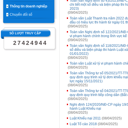
Toàn văn Nghị định số 43/2023/NĐ-C
chi tiết một số điều và biện pháp thi 
Thông tin doanh nghiệp
2023)
(09/04/2025)
Chuyển đổi số
Toàn văn Luật Thanh tra năm 2022 đ
đầu có hiệu lực thi hành từ ngày 01 
(09/04/2025)
Toàn văn Nghị định số 122/2021/NĐ-
SỐ LƯỢT TRUY CẬP
vi phạm hành chính trong lĩnh vực kế
(09/04/2025)
2
7
4
2
4
9
4
4
Toàn văn Nghị định số 118/2021/NĐ-C
số điều và biện pháp thi hành Luật x
01/01/2022)
(08/04/2025)
Toàn văn Luật xử lý vi phạm hành chí
(08/04/2025)
Toàn văn Thông tư số 05/2021/TT-TT
quy định quy trình xử lý đơn khiếu nạ
lực ngày 15/11/2021)
(08/04/2025)
Toàn văn Thông tư số 04/2021/TT-TT
quy định quy trình tiếp công dân (Bắt
(08/04/2025)
Nghị định 124/2020/NĐ-CP ngày 19/10/
hành Luật Khiếu nại
(08/04/2025)
Luật Khiếu nại 2011
(08/04/2025)
Luật Tố cáo 2018
(08/04/2025)