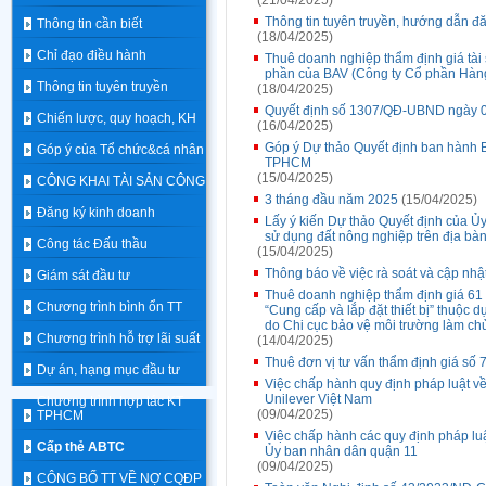
(21/04/2025)
Thông tin tuyên truyền, hướng dẫn đă
Thông tin cần biết
(18/04/2025)
Chỉ đạo điều hành
Thuê doanh nghiệp thẩm định giá tài s
phần của BAV (Công ty Cổ phần Hàng 
Thông tin tuyên truyền
(18/04/2025)
Quyết định số 1307/QĐ-UBND ngày 0
Chiến lược, quy hoạch, KH
(16/04/2025)
Góp ý Dự thảo Quyết định ban hành Bả
Góp ý của Tổ chức&cá nhân
TPHCM
(15/04/2025)
CÔNG KHAI TÀI SẢN CÔNG
3 tháng đầu năm 2025
(15/04/2025)
Đăng ký kinh doanh
Lấy ý kiến Dự thảo Quyết định của Ủ
sử dụng đất nông nghiệp trên địa bà
Công tác Đấu thầu
(15/04/2025)
Thông báo về việc rà soát và cập nhậ
Giám sát đầu tư
Thuê doanh nghiệp thẩm định giá 61 t
Chương trình bình ổn TT
“Cung cấp và lắp đặt thiết bị” thuộc 
do Chi cục bảo vệ môi trường làm chủ
Chương trình hỗ trợ lãi suất
(14/04/2025)
Thuê đơn vị tư vấn thẩm định giá số 7
Dự án, hạng mục đầu tư
Việc chấp hành quy định pháp luật v
Unilever Việt Nam
Chương trình hợp tác KT
(09/04/2025)
TPHCM
Việc chấp hành các quy định pháp luậ
Cấp thẻ ABTC
Ủy ban nhân dân quận 11
(09/04/2025)
CÔNG BỐ TT VỀ NỢ CQĐP