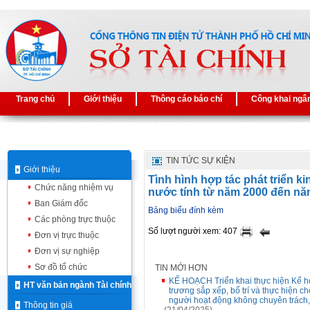
Trang chủ
Giới thiệu
Thông cáo báo chí
Công khai ngâ
TIN TỨC SỰ KIỆN
Giới thiệu
Tình hình hợp tác phát triển kinh
Chức năng nhiệm vụ
nước tính từ năm 2000 đến nă
Ban Giám đốc
Bảng biểu đính kèm
Các phòng trực thuộc
Số lượt người xem: 407
Đơn vị trực thuộc
Đơn vị sự nghiệp
Sơ đồ tổ chức
TIN MỚI HƠN
KẾ HOẠCH Triển khai thực hiện Kế h
HT văn bản ngành Tài chính
trương sắp xếp, bố trí và thực hiện c
người hoạt động không chuyên trách,
Thông tin giá