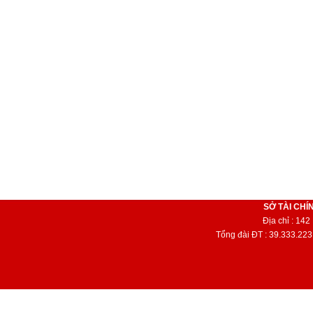
SỞ TÀI CHÍ
Địa chỉ : 14
Tổng đài ĐT : 39.333.223