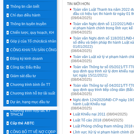
TIN MỚI HƠN
Thông tin cần biết
Toàn văn Luật Thanh tra năm 2022 đ
đầu có hiệu lực thi hành từ ngày 01 
Chỉ đạo điều hành
(09/04/2025)
Thông tin tuyên truyền
Toàn văn Nghị định số 122/2021/NĐ-
vi phạm hành chính trong lĩnh vực kế
(09/04/2025)
Chiến lược, quy hoạch, KH
Toàn văn Nghị định số 118/2021/NĐ-C
Góp ý của Tổ chức&cá nhân
số điều và biện pháp thi hành Luật x
01/01/2022)
CÔNG KHAI TÀI SẢN CÔNG
(08/04/2025)
Toàn văn Luật xử lý vi phạm hành chí
Đăng ký kinh doanh
(08/04/2025)
Toàn văn Thông tư số 05/2021/TT-TT
Công tác Đấu thầu
quy định quy trình xử lý đơn khiếu nạ
lực ngày 15/11/2021)
Giám sát đầu tư
(08/04/2025)
Chương trình bình ổn TT
Toàn văn Thông tư số 04/2021/TT-TT
quy định quy trình tiếp công dân (Bắt
Chương trình hỗ trợ lãi suất
(08/04/2025)
Nghị định 124/2020/NĐ-CP ngày 19/10/
Dự án, hạng mục đầu tư
hành Luật Khiếu nại
(08/04/2025)
Chương trình hợp tác KT
Luật Khiếu nại 2011
(08/04/2025)
TPHCM
Luật Tố cáo 2018
(08/04/2025)
Cấp thẻ ABTC
Luật Phòng chống tham nhũng 2018
CÔNG BỐ TT VỀ NỢ CQĐP
Lĩnh vực Xử lý vi phạm hành chính
(0