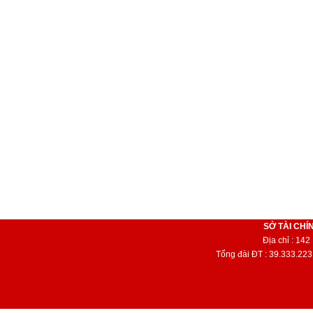
SỞ TÀI CHÍ
Địa chỉ : 14
Tổng đài ĐT : 39.333.223