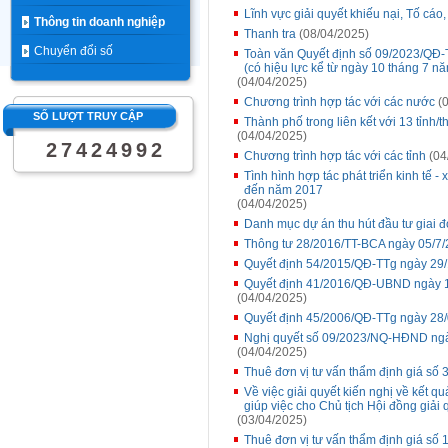
Lĩnh vực giải quyết khiếu nại, Tố cáo
Thông tin doanh nghiệp
Thanh tra
(08/04/2025)
Chuyển đổi số
Toàn văn Quyết định số 09/2023/QĐ-
(có hiệu lực kể từ ngày 10 tháng 7 n
(04/04/2025)
Chương trình hợp tác với các nước
(0
SỐ LƯỢT TRUY CẬP
Thành phố trong liên kết với 13 tỉnh
(04/04/2025)
2
7
4
2
4
9
9
2
Chương trình hợp tác với các tỉnh
(04
Tình hình hợp tác phát triển kinh tế - 
đến năm 2017
(04/04/2025)
Danh mục dự án thu hút đầu tư giai 
Thông tư 28/2016/TT-BCA ngày 05/7
Quyết định 54/2015/QĐ-TTg ngày 29
Quyết định 41/2016/QĐ-UBND ngày 1
(04/04/2025)
Quyết định 45/2006/QĐ-TTg ngày 28
Nghị quyết số 09/2023/NQ-HĐND ngà
(04/04/2025)
Thuê đơn vị tư vấn thẩm định giá số 3
Về việc giải quyết kiến nghị về kết q
giúp việc cho Chủ tịch Hội đồng giải 
(03/04/2025)
Thuê đơn vị tư vấn thẩm định giá số