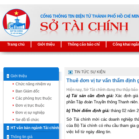
Trang chủ
Giới thiệu
Thông cáo báo chí
Công khai ngâ
TIN TỨC SỰ KIỆN
Giới thiệu
Thuê đơn vị tư vấn thẩm định g
Chức năng nhiệm vụ
Hiện nay, Sở Tài chính đang thu thập báo 
Ban Giám đốc
a) Tài sản cần định giá:
Xác định giá 
Các phòng trực thuộc
phần Tập đoàn Truyền thông Thanh niên.
Đơn vị trực thuộc
b)
Thời
điểm
định
giá:
tháng 02 năm 
Đơn vị sự nghiệp
Sở
Tài
chính
mời
các doanh nghiệp
th
Sơ đồ tổ chức
của
Bộ
Tài
chính
có nhu cầu tham gia g
HT văn bản ngành Tài chính
việc
kể
từ
ngày đăng tin
.
Thông tin giá