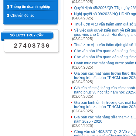
(04/04/2025)
Thông tin doanh nghiệp
Quyết định 45/2006/QĐ-TTg ngày 28
Nghị quyết số 09/2023/NQ-HĐND ngà
Chuyển đổi số
(04/04/2025)
Thuê đơn vị tư vấn thẩm định giá số 3
Về việc giải quyết kiến nghị về kết q
giúp việc cho Chủ tịch Hội đồng giải 
SỐ LƯỢT TRUY CẬP
(03/04/2025)
2
7
4
0
8
7
3
6
Thuê đơn vị tư vấn thẩm định giá số
Các văn bản liên quan đến công tác g
Các văn bản liên quan đến công tác 
Danh mục các mặt hàng dược phẩm t
(02/04/2025)
Giá bán các mặt hàng lương thực, thự
trường trên địa bàn TPHCM năm 2025
(02/04/2025)
Giá của các mặt hàng của các doanh 
hàng phục vụ học tập năm học 2025
(02/04/2025)
Giá bán bình ổn thị trường các mặt hà
trường trên địa bàn TPHCM năm 2025
(02/04/2025)
Giá bán các mặt hàng sữa tham gia C
năm 2025 - 2026
(02/04/2025)
Công văn số 1408/STC-QLG Về việc b