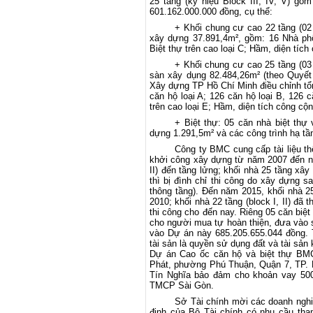
25 tầng (ky hiệu Block III, IV, V) g
601.162.000.000 đồng, cụ thể:
+ Khối chung cư cao 22 tầng (02 
xây dựng 37.891,4m², gồm: 16 Nhà phố
Biệt thự trên cao loại C; Hầm, diện tíc
+ Khối chung cư cao 25 tầng (03 đ
sàn xây dụng 82.484,26m² (theo Quyế
Xây dựng TP Hồ Chí Minh điều chỉnh tổ
căn hộ loại A; 126 căn hộ loại B, 126 c
trên cao loại E; Hầm, diện tích công cộn
+ Biệt thự: 05 căn nhà biệt thự
dựng 1.291,5m² và các công trình hạ tần
Công ty BMC cung cấp tài liệu 
khởi công xây dựng từ năm 2007 đến nă
II) đến tầng lửng; khối nhà 25 tầng xây
thì bị đình chỉ thi công do xây dựng s
thông tầng). Đến năm 2015, khối nhà 2
2010; khối nhà 22 tầng (block I, II) đã
thi công cho đến nay. Riêng 05 căn biệ
cho người mua tự hoàn thiện, đưa vào 
vào Dự án này 685.205.655.044 đồng
tài sản là quyền sử dụng đất và tài sản 
Dự án Cao ốc căn hộ và biệt thự BMC
Phát, phường Phú Thuận, Quận 7, TP. 
Tín Nghĩa bảo đảm cho khoản vay 500
TMCP Sài Gòn.
Sở
Tài
chính
mời
các doanh ngh
định
của
Bộ
Tài
chính
có nhu cầu tha