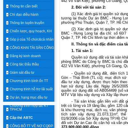
442 Võ Văn Kiệt), phường Cô Giang, Qu
Thông tin cần biết
2. Đối với tài sản 2:
(1) Xác định giá trị quyền sử dụng
Chỉ đạo điều hành
tương lai thuộc Dự án BMC - Hưng Long
phường Phú Thuận, Quận 7, TP. Hồ Chí 
Thông tin tuyên truyền
(2) Xác định giá trị quyền sử dụ
Chiến lược, quy hoạch, KH
BMC - Hưng Long tại địa chỉ: số 60/7
Quận 7, TP. Hồ Chí Minh tại thời điểm 
Góp ý của Tổ chức&cá nhân
II. Thông tin và đặc điểm của tà
CÔNG KHAI TÀI SẢN CÔNG
1. Tài sản 1:
Đăng ký kinh doanh
Quyền sử dụng đất và tài sản khá
phòng BMC do Công ty BMC là chủ đầu 
Công tác Đấu thầu
422 Võ Văn Kiệt), phường Cô Giang, Qu
Giám sát đầu tư
- Quyền sử dụng đất, diện tích 
Gòn – Thái Bình (TL cũ); mục đích sử 
Chương trình bình ổn TT
đầu tư xây dựng, được thực hiện theo 
hạn sử dụng: Lâu dài. Ngày 26/5/20
Chương trình hỗ trợ lãi suất
quyền sử dụng đất số AB054499 (số và
MTV Vật liệu xây dựng và Xây lắp thươ
Dự án, hạng mục đầu tư
- Tài sản khác gắn liền với đất 
trệt có lửng và 19 tầng lầu, gồm 120 că
Chương trình hợp tác KT
TPHCM
là khu thương mại, dịch vụ, văn phòng 
tích sàn xây dựng 21.073,11m², th
Cấp thẻ ABTC
01/9/2006 của Sở Xây dựng TP.Hồ Chí 
đối với Dự án Cao ốc căn hộ và vẫn ph
CÔNG BỐ TT VỀ NỢ CQĐP
373.909.000.000 đồng
.