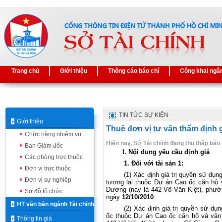
Trang chủ
Giới thiệu
Thông cáo báo chí
Công khai ngâ
TIN TỨC SỰ KIỆN
Giới thiệu
Thuê đơn vị tư vấn thẩm định g
Chức năng nhiệm vụ
Hiện nay, Sở Tài chính đang thu thập báo 
Ban Giám đốc
I. Nội dung yêu cầu định giá
Các phòng trực thuộc
1. Đối với tài sản 1:
Đơn vị trực thuộc
(1) Xác định giá trị quyền sử dụng
Đơn vị sự nghiệp
tương lai thuộc Dự án Cao ốc căn hộ 
Dương (nay là 442 Võ Văn Kiệt), phườ
Sơ đồ tổ chức
ngày
12/10/2010
.
HT văn bản ngành Tài chính
(2) Xác định giá trị quyền sử dụn
ốc thuộc Dự án Cao ốc căn hộ và vă
Thông tin giá