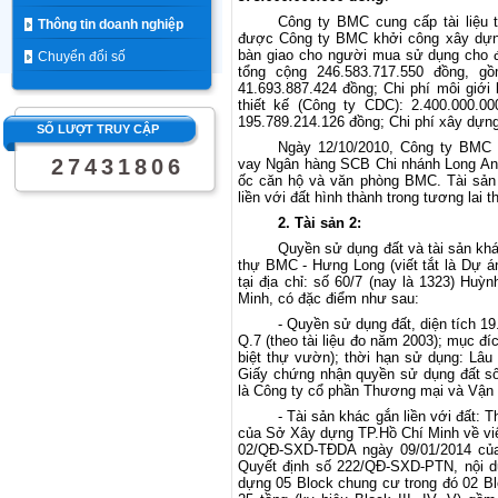
Công ty BMC cung cấp tài liệu
Thông tin doanh nghiệp
được Công ty BMC khởi công xây dựng 
bàn giao cho người mua sử dụng cho đ
Chuyển đổi số
tổng cộng 246.583.717.550 đồng, gồ
41.693.887.424 đồng; Chi phí môi giới
thiết kế (Công ty CDC): 2.400.000.0
195.789.214.126 đồng; Chi phí xây dựng
SỐ LƯỢT TRUY CẬP
Ngày 12/10/2010, Công ty BMC
2
7
4
3
1
8
0
6
vay Ngân hàng SCB Chi nhánh Long An,
ốc căn hộ và văn phòng BMC. Tài sản 
liền với đất hình thành trong tương la
2. Tài sản 2:
Quyền sử dụng đất và tài sản khá
thự BMC - Hưng Long (viết tắt là Dự 
tại địa chỉ: số 60/7 (nay là 1323) H
Minh, có đặc điểm như sau:
- Quyền sử dụng đất, diện tích 19
Q.7 (theo tài liệu đo năm 2003); mục đ
biệt thự vườn); thời hạn sử dụng: Lâ
Giấy chứng nhận quyền sử dụng đất số
là Công ty cổ phần Thương mại và Vận 
- Tài sản khác gắn liền với đất
của Sở Xây dựng TP.Hồ Chí Minh về vi
02/QĐ-SXD-TĐDA ngày 09/01/2014 của
Quyết định số 222/QĐ-SXD-PTN, nội du
dựng 05 Block chung cư trong đó 02 Blo