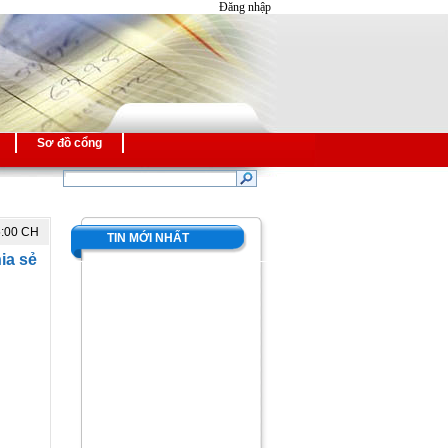
Đăng nhập
Sơ đồ cổng
5:00 CH
TIN MỚI NHẤT
ia sẻ