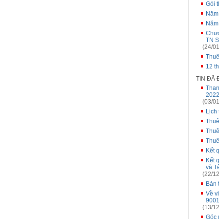
Gói 
Năm
Năm
Chươ
TN S
(24/01
Thuê
12 t
TIN ĐÃ
Than
2022
(03/01
Lịch
Thuê
Thuê
Thuê
Kết 
Kết 
và T
(22/12
Bản 
Về v
9001
(13/12
Góc 