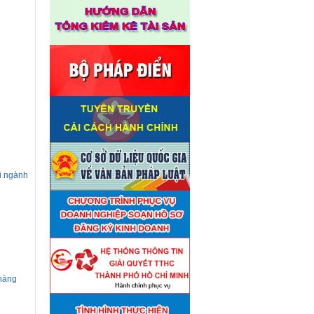
ới ngành
 hàng
Thuê đơn vị tư vấn thẩm định
■