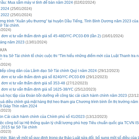
thầu: Mua sắm máy vi tính để bàn năm 2024
(02/02/2024)
 2024
(25/01/2024)
 2022
(25/01/2024)
ng trình “Xuân yêu thương” tại huyện Dầu Tiếng, Tỉnh Bình Dương năm 2023 củ
ở Tài chính.
/2024)
 đơn vị tư vấn thẩm định giá số 45-48D/YC-PC03-Đ9 (lần 2)
(16/01/2024)
háng năm 2023
(13/01/2024)
 ĐƯA
h tra Sở Tài chính tổ chức cuộc thi “Tìm hiểu những điểm mới của Luật Thanh tra 
”
/2024)
 tiếp công dân của Lãnh đạo Sở Tài chính Quý I năm 2024
(29/12/2023)
 đơn vị tư vấn thẩm định giá số 8240/YC-PC03-Đ9
(29/12/2023)
 đơn vị tư vấn thẩm định giá số 353-48
(27/12/2023)
 đơn vị tư vấn thẩm định giá số 1625-38/YC
(25/12/2023)
quả học tập của Đoàn bồi dưỡng về công tác cải cách hành chính năm 2023
(22/12
quả điều chỉnh giá mặt hàng thịt heo tham gia Chương trình bình ổn thị trường nă
ết Giáp Thìn năm 2024
/2023)
tin Cải cách hành chính của Chính phủ số 41/2023
(13/12/2023)
iệc công bố lại Hệ thống quản lý chất lượng phù hợp Tiêu chuẩn quốc gia TCVN I
:2015 tại Sở Tài chính
/2023)
nhìn: Bàn về một số quy định trong dự thảo Luật sửa đổi, bổ sung một số điều của 