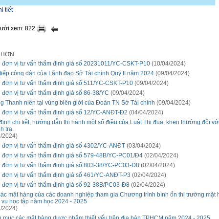
 tiết
gười xem: 822
I HƠN
 đơn vị tư vấn thẩm định giá số 20231011/YC-CSKT-P10
(10/04/2024)
 tiếp công dân của Lãnh đạo Sở Tài chính Quý II năm 2024
(09/04/2024)
 đơn vị tư vấn thẩm định giá số 511/YC-CSKT-P10
(09/04/2024)
 đơn vị tư vấn thẩm định giá số 86-38/YC
(09/04/2024)
g Thanh niên tại vùng biên giới của Đoàn TN Sở Tài chính
(09/04/2024)
 đơn vị tư vấn thẩm định giá số 12/YC-ANĐT-Đ2
(04/04/2024)
định chi tiết, hướng dẫn thi hành một số điều của Luật Thi đua, khen thưởng đối v
h tra.
/2024)
 đơn vị tư vấn thẩm định giá số 4302/YC-ANĐT
(03/04/2024)
 đơn vị tư vấn thẩm định giá số 579-48B/YC-PC01/Đ4
(02/04/2024)
 đơn vị tư vấn thẩm định giá số 803-38/YC-PC03-Đ8
(02/04/2024)
 đơn vị tư vấn thẩm định giá số 461/YC-ANĐT-P3
(02/04/2024)
 đơn vị tư vấn thẩm định giá số 92-38B/PC03-Đ8
(02/04/2024)
các mặt hàng của các doanh nghiệp tham gia Chương trình bình ổn thị trường mặt
 vụ học tập năm học 2024 - 2025
/2024)
 mục các mặt hàng dược phẩm thiết yếu trên địa bàn TPHCM năm 2024 - 2025