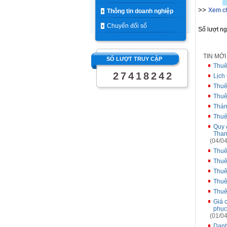
>>
Xem chi
Thông tin doanh nghiệp
Chuyển đổi số
Số lượt n
TIN MỚ
SỐ LƯỢT TRUY CẬP
Thuê
2
7
4
1
8
2
4
2
Lịch
Thuê
Thuê
Thán
Thuê
Quy 
Than
(04/04
Thuê
Thuê
Thuê
Thuê
Thuê
Giá 
phục
(01/04
Danh