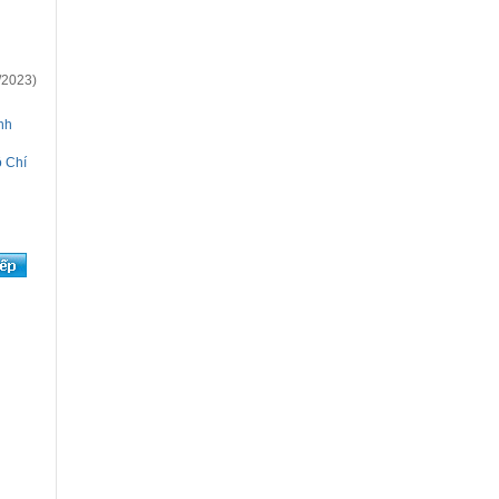
/2023)
nh
ồ Chí