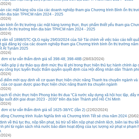
/2024)
bán các mặt hàng sữa của các doanh nghiệp tham gia Chương trình Bình ổn thị tr
trên địa bàn TPHCM năm 2024 - 2025
/2024)
bán bình ổn thị trường các mặt hàng lương thực, thực phẩm thiết yếu tham gia Ch
h bình ổn thị trường trên địa bàn TPHCM năm 2024 - 2025
/2024)
 văn số 1898/STC-QLG ngày 29/03/2024 của Sở Tài chính về việc báo cáo kết quả
t giá đăng ký của các doanh nghiệp tham gia Chương trình bình ổn thị trường nă
ết Ất Tỵnăm 2025
/2024)
 đơn vị tư vấn thẩm định giá số 398-48; 398-48B
(28/03/2024)
ý kiến góp ý dự thảo quy định mức thu lệ phí trong thực hiện thủ tục hành chính áp
 vụ công trực tuyến thuộc thẩm quyền quyết định của Hội đồng nhân dân Thành ph
/2024)
số điểm mới quy định về cơ quan thực hiện chức năng Thanh tra chuyên ngành và 
 của cơ quan được giao thực hiện chức năng thanh tra chuyên ngành
/2024)
oạch tổ chức thực hiện Phong trào thi đua “Cả nước xây dựng xã hội học tập, đẩy
tập suốt đời giai đoạn 2023 - 2030” trên địa bàn Thành phố Hồ Chí Minh
/2024)
 đơn vị tư vấn thẩm định giá số 1625-38/YC (lần 2)
(22/02/2024)
 động Chương trình Xuân Nghĩa tình và Chương trình Tết sẻ chia năm 2024
(20/02
ịnh về thủ tục thu, nộp tiền phạt, bù trừ số tiền nộp phạt chênh lệch, biên lai thu ti
inh phí từ ngân sách nhà nước bảo đảm hoạt động của lực lượng xử phạt vi phạm 
h.
/2024)