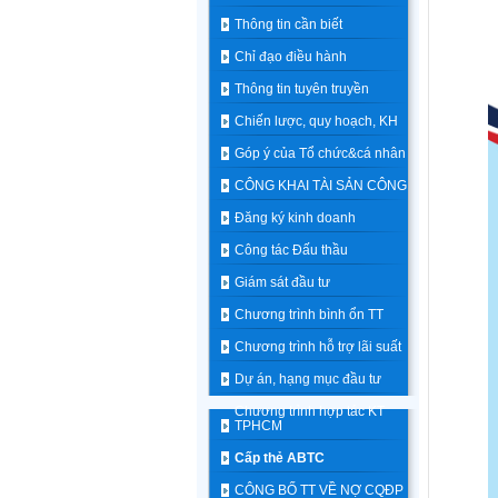
Thông tin cần biết
Chỉ đạo điều hành
Thông tin tuyên truyền
Chiến lược, quy hoạch, KH
Góp ý của Tổ chức&cá nhân
CÔNG KHAI TÀI SẢN CÔNG
Đăng ký kinh doanh
Công tác Đấu thầu
Giám sát đầu tư
Chương trình bình ổn TT
Chương trình hỗ trợ lãi suất
Dự án, hạng mục đầu tư
Chương trình hợp tác KT
TPHCM
Cấp thẻ ABTC
CÔNG BỐ TT VỀ NỢ CQĐP