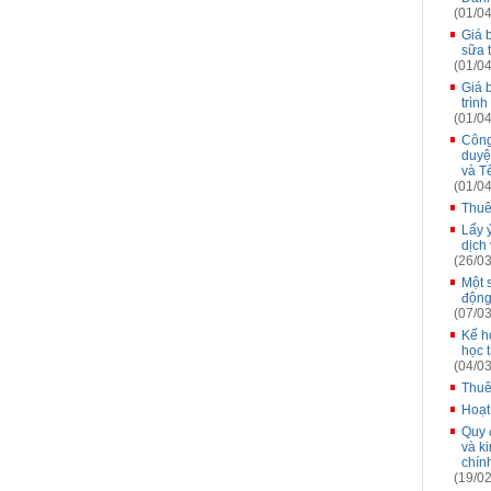
(01/04
Giá 
sữa 
(01/04
Giá 
trìn
(01/04
Công
duyệ
và T
(01/04
Thuê
Lấy 
dịch
(26/03
Một 
động
(07/03
Kế h
học 
(04/03
Thuê
Hoạt
Quy đ
và k
chín
(19/02