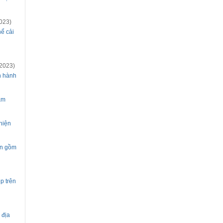
023)
ể cải
2023)
h hành
ăm
 hiện
ện gồm
p trên
 địa