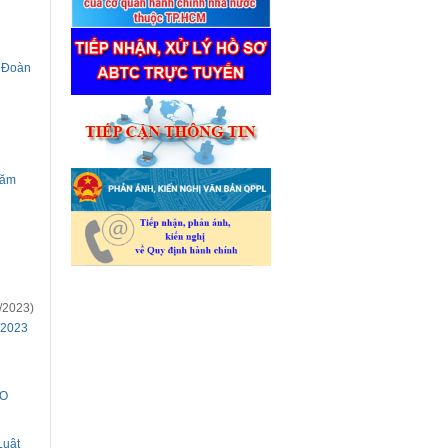
a Đoàn
năm
/2023)
m 2023
SO
Luật