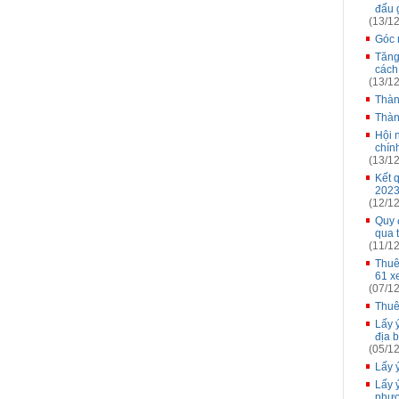
đấu g
(13/12
Góc 
Tăng
cách
(13/12
Thàn
Thàn
Hội 
chín
(13/12
Kết 
2023
(12/12
Quy 
qua 
(11/12
Thuê
61 xe
(07/12
Thuê
Lấy 
địa 
(05/12
Lấy 
Lấy 
phươ