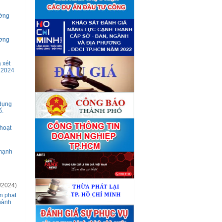
giá tài sản theo 09 Yêu cầu
định giá tài sản
(04/08)
ường
Quyết định số 4489/QĐ-
■
UBND ngày 21 tháng 7 năm
2026 của Ủy ban nhân dân
ương
Thành phố về việc công bố
danh mục thủ tục hành chính
bị bãi bỏ lĩnh vực Công nghệ
thông tin thuộc phạm vi chức
 xét
năng quản lý của Sở Tài
m 2024
chính
(27/07)
Quyết định số 4477/QĐ-
■
UBND ngày 20 tháng 7 năm
2026 của Ủy ban nhân dân
 dụng
Thành phố về việc công bố
ố.
danh mục thủ tục hành chính
nội bộ mới ban hành lĩnh vực
Công nghệ thông tin thuộc
hoạt
phạm vi chức năng quản lý
của Sở Tài chính
(27/07)
Thuê đơn vị tư vấn thẩm định
 mạnh
■
giá số C45701 (lần 2)
(27/07)
Thuê đơn vị tư vấn thẩm định
■
giá số 38965
(27/07)
/2024)
ền phạt
hành