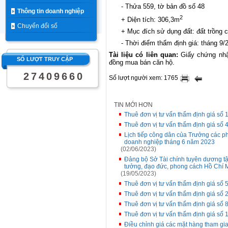
- Thửa 559, tờ bản đồ số 48
Thông tin doanh nghiệp
2
+ Diện tích: 306,3m
Chuyển đổi số
+ Mục đích sử dụng đất: đất trồng 
- Thời điểm thẩm định giá: tháng 9/
Tài liệu có liên quan:
Giấy chứng nh
SỐ LƯỢT TRUY CẬP
đồng mua bán căn hộ.
2
7
4
0
9
6
6
0
Số lượt người xem: 1765
TIN MỚI HƠN
Thuê đơn vị tư vấn thẩm định giá s
Thuê đơn vị tư vấn thẩm định giá s
Lịch tiếp công dân của Trưởng các p
doanh nghiệp tháng 6 năm 2023
(02/06/2023)
Đảng bộ Sở Tài chính tuyên dương tập
tưởng, đạo đức, phong cách Hồ Chí 
(19/05/2023)
Thuê đơn vị tư vấn thẩm định giá số
Thuê đơn vị tư vấn thẩm định giá s
Thuê đơn vị tư vấn thẩm định giá số
Thuê đơn vị tư vấn thẩm định giá số
Điều chỉnh giá các mặt hàng tham gia