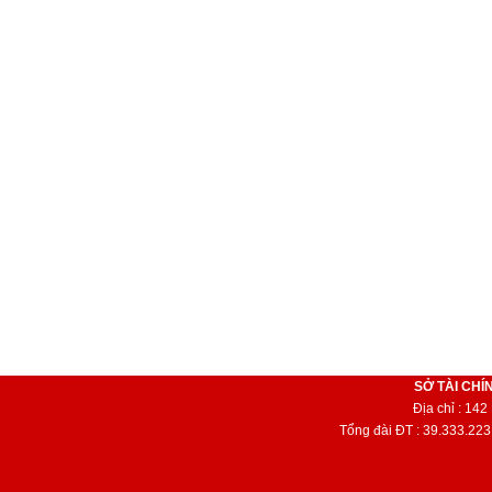
SỞ TÀI CHÍ
Địa chỉ : 14
Tổng đài ĐT : 39.333.223