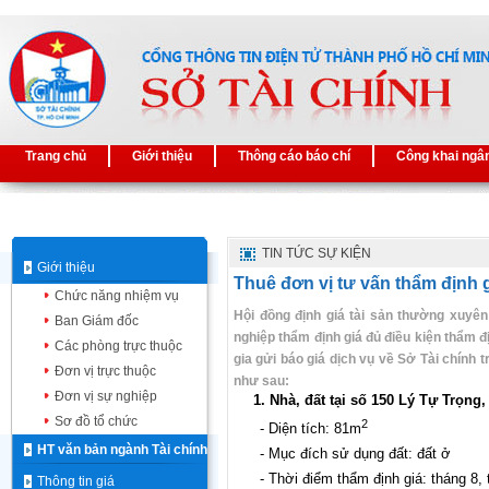
Trang chủ
Giới thiệu
Thông cáo báo chí
Công khai ngâ
TIN TỨC SỰ KIỆN
Giới thiệu
Thuê đơn vị tư vấn thẩm định 
Chức năng nhiệm vụ
Hội đồng định giá tài sản thường xuyê
Ban Giám đốc
nghiệp thẩm định giá đủ điều kiện thẩm đ
Các phòng trực thuộc
gia gửi báo giá dịch vụ về Sở Tài chính 
Đơn vị trực thuộc
như sau:
Đơn vị sự nghiệp
1. Nhà, đất tại số 150 Lý Tự Trọn
Sơ đồ tổ chức
2
- Diện tích: 81m
HT văn bản ngành Tài chính
- Mục đích sử dụng đất: đất ở
- Thời điểm thẩm định giá: tháng 8,
Thông tin giá