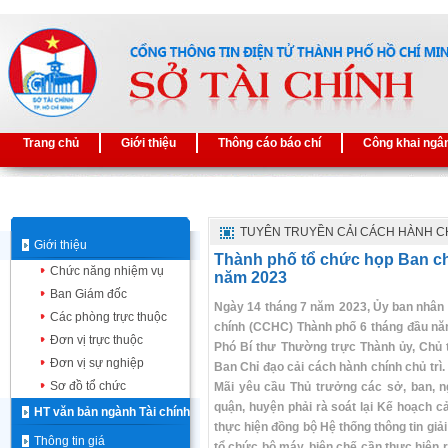
Trang chủ
Giới thiệu
Thông cáo báo chí
Công khai ngâ
TUYÊN TRUYỀN CẢI CÁCH HÀNH C
Giới thiệu
Thành phố tổ chức họp Ban ch
Chức năng nhiệm vụ
năm 2023
Ban Giám đốc
Ngày 14 tháng 7 năm 2023, Ủy ban nhân 
Các phòng trực thuộc
chính (CCHC) Thành phố 6 tháng đầu nă
Đơn vị trực thuộc
Phó Bí thư Thường trực Thành ủy, Chủ 
Đơn vị sự nghiệp
Ban Chỉ đạo cải cách hành chính chủ trì
Sơ đồ tổ chức
Mãi yêu cầu Thủ trưởng các sở, ban, 
quận, huyện phải rà soát lại Kế hoạch c
HT văn bản ngành Tài chính
thực hiện đồng bộ Hệ thống thông tin giả
Thông tin giá
tổ chức bộ máy, biên chế cần thực hiện 