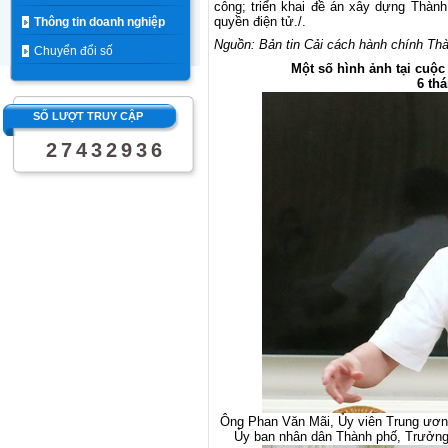
công; triển khai đề án xây dựng Thành
quyền điện tử./.
Thông tin doanh nghiệp
Nguồn: Bản tin Cải cách hành chính Th
Chuyển đổi số
Một số hình ảnh tại cuộc
6 th
SỐ LƯỢT TRUY CẬP
2
7
4
3
2
9
3
6
Ông Phan Văn Mãi, Ủy viên Trung ươn
Ủy ban nhân dân Thành phố, Trưởng B