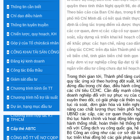
quyền theo tinh thần Nghị quyết 98, do 
Thông tin cần biết
Theo báo cáo của Ban Chỉ đạo, trong 6 
Chỉ đạo điều hành
phố Hồ Chí Minh đã có kết quả thiết thự
định là công tác trọng điểm và được thực
Thông tin tuyên truyền
các cơ quan, đơn vị các cấp có sự quan t
Chiến lược, quy hoạch, KH
soát, xây dựng và triển khai kế hoạch c
Góp ý của Tổ chức&cá nhân
để khắc phục các hạn chế, nâng cao dần
công tác CCHC trên địa bàn Thành phố vẫn
CÔNG KHAI TÀI SẢN CÔNG
về biên chế, tinh giản biên chế tinh gọ
Đăng ký kinh doanh
máy đơn vị sự nghiệp công lập đạt tỷ lệ c
ngân vốn đầu tư công chưa đạt kế hoạch 
Công tác Đấu thầu
Trong thời gian tới, Thành phố tăng cư
Giám sát đầu tư
quy tắc ứng xử theo hướng đột xuất, kh
đứng đầu trong chỉ đạo, điều hành côn
Chương trình bình ổn TT
các chỉ tiêu CCHC. Cần đẩy mạnh công
doanh nghiệp đối với sự phục vụ của 
Chương trình hỗ trợ lãi suất
xuyên theo dõi, có giải pháp cải thiện 
tục rà soát, đơn giản hóa và kiến ngh
Dự án, hạng mục đầu tư
nâng cao chất lượng thực hiện phối h
UBND các cấp, các cơ quan thuộc ngàn
Chương trình hợp tác KT
thủ tục hành chính và hoạt động liên ng
TPHCM
hành thống nhất, hoàn thiện hệ thống th
nối với Cổng dịch vụ công quốc gia, hệ
Cấp thẻ ABTC
Bộ Công an cũng như các cơ sở dữ liệ
tục triển khai đồng bộ các giải pháp quả
CÔNG BỐ TT VỀ NỢ CQĐP