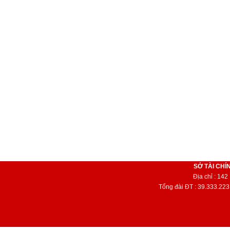
SỞ TÀI CHÍ
Địa chỉ : 14
Tổng đài ĐT : 39.333.223