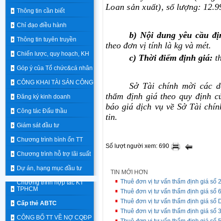
Loan sản xuất),
số lượng: 12.9
Thông tin cần biết
Chỉ đạo điều hành
b) Nội dung yêu cầu đị
Thông tin tuyên truyền
theo đơn vị tính là kg và mét.
Chiến lược, quy hoạch, KH
c)
Thời điểm định giá:
t
Góp ý của Tổ chức&cá nhân
CÔNG KHAI TÀI SẢN CÔNG
Sở
Tài
chính mời các d
thẩm định giá theo quy định c
Đăng ký kinh doanh
báo giá dịch vụ về Sở Tài chí
Công tác Đấu thầu
tin.
Giám sát đầu tư
Chương trình bình ổn TT
Số lượt người xem: 690
Chương trình hỗ trợ lãi suất
Dự án, hạng mục đầu tư
TIN MỚI HƠN
Thuê đơn vị tư vấn thẩm định giá số 
Chương trình hợp tác KT
TPHCM
Thuê đơn vị tư vấn thẩm định giá số 
Thuê đơn vị tư vấn thẩm định giá số 
Cấp thẻ ABTC
Thuê đơn vị tư vấn thẩm định giá số 3
CÔNG BỐ TT VỀ NỢ CQĐP