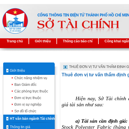
Trang chủ
Giới thiệu
Thông cáo báo chí
Công khai ngâ
THUÊ ĐƠN VỊ TƯ VẤN THẨM ĐỊNH G
Giới thiệu
Thuê đơn vị tư vấn thẩm định 
Chức năng nhiệm vụ
Ban Giám đốc
Các phòng trực thuộc
Hiện nay, Sở
Tài
chính 
Đơn vị trực thuộc
giá
tài
sản
như sau:
Đơn vị sự nghiệp
Sơ đồ tổ chức
HT văn bản ngành Tài chính
a) Tài sản cần định giá:
Stock
Polyester
Fabric (hàng 
Thông tin giá