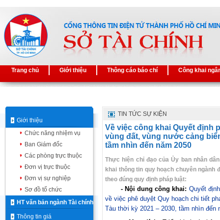
Trang chủ
Giới thiệu
Thông cáo báo chí
Công khai ngâ
TIN TỨC SỰ KIỆN
Giới thiệu
Về việc công khai Quyết định p
Chức năng nhiệm vụ
vùng đất, vùng nước cảng biển
Ban Giám đốc
tầm nhìn đến năm 2050
Các phòng trực thuộc
Thực hiện chỉ đạo của Ủy ban nhân dân
Đơn vị trực thuộc
khai thông tin quy hoạch chuyên ngành 
Đơn vị sự nghiệp
theo đúng quy định pháp luật:
- Nội dung công khai:
Quyết địn
Sơ đồ tổ chức
về việc phê duyệt Quy hoạch chi tiết ph
HT văn bản ngành Tài chính
Tàu thời kỳ 2021 – 2030, tầm nhìn đến
Thông tin giá