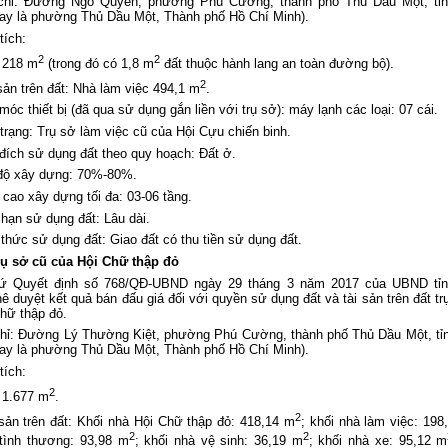
chỉ: Đường Ngô Quyền, phường Phú Cường, thành phố Thủ Dầu Một, tỉn
ay là phường Thủ Dầu Một, Thành phố Hồ Chí Minh).
tích:
2
2
 218 m
(trong đó có 1,8 m
đất thuộc hành lang an toàn đường bộ).
2
sản trên đất: Nhà làm việc 494,1 m
.
móc thiết bị (đã qua sử dụng gắn liền với trụ sở): máy lạnh các loại: 07 cái.
 trạng: Trụ sở làm việc cũ của Hội Cựu chiến binh.
đích sử dụng đất theo quy hoạch: Đất ở.
 độ xây dựng: 70%-80%.
 cao xây dựng tối đa: 03-06 tầng.
 hạn sử dụng đất: Lâu dài.
 thức sử dụng đất: Giao đất có thu tiền sử dụng đất.
Trụ sở cũ của Hội Chữ thập đỏ
ứ Quyết định số 768/QĐ-UBND ngày 29 tháng 3 năm 2017 của UBND tỉn
 duyệt kết quả bán đấu giá đối với quyền sử dụng đất và tài sản trên đất tr
hữ thập đỏ.
chỉ: Đường Lý Thường Kiệt, phường Phú Cường, thành phố Thủ Dầu Một, tỉ
ay là phường Thủ Dầu Một, Thành phố Hồ Chí Minh).
tích:
2
 1.677 m
.
2
sản trên đất: Khối nhà Hội Chữ thập đỏ: 418,14 m
; khối nhà làm việc: 198
2
2
 tình thương: 93,98 m
; khối nhà vệ sinh: 36,19 m
; khối nhà xe: 95,12 m