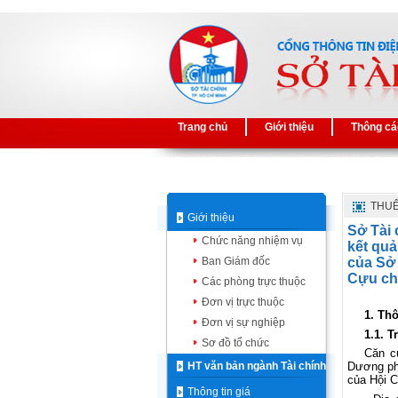
Trang chủ
Giới thiệu
Thông cá
THUÊ
Giới thiệu
Sở Tài 
Chức năng nhiệm vụ
kết quả
Ban Giám đốc
của Sở 
Cựu chi
Các phòng trực thuộc
Đơn vị trực thuộc
1.
Thô
Đơn vị sự nghiệp
1.1. 
Sơ đồ tổ chức
Căn c
HT văn bản ngành Tài chính
Dương phê
của Hội C
Thông tin giá