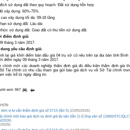
đích sử dụng đất theo quy hoạch: Đất sử dụng hỗn hợp.
 độ xây dựng: 60%-75%.
 cao xây dựng tối đa: 09-18 tầng.
 hạn sử dụng đất: Lâu dài.
 thức sử dụng đất: Giao đất có thu tiền sử dụng đất.
i điểm định giá:
09 tháng 3 năm 2017.
 dung yêu cầu định giá:
nh lại giá khởi điểm bán đấu giá 04 trụ sở cũ nêu trên tại địa bàn tỉnh Bìn
thời điểm ngày 09 tháng 3 năm 2017.
i chính mời
các doanh nghiệp
thẩm
định
giá
đủ
điều
kiện
thẩm
định
giá t
Bộ
Tài
chính
có nhu cầu tham gia gửi
báo
giá
dịch
vụ
về
Sở Tài chính
tro
àm
việc
kể
từ
ngày đăng tin
.
gười xem: 967
I HƠN
 đơn vị tư vấn thẩm định giá số 5715 (lần 5)
(22/05/2026)
ài chính mời báo giá dịch vụ định giá tài sản (lần 2) (Công văn số 13060/STC/QL
5/2026)
/2026)