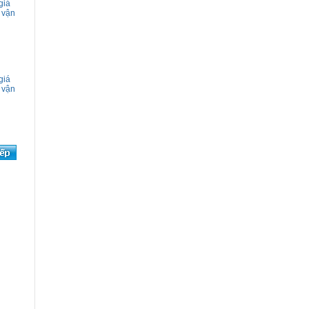
giá
 vận
giá
 vận