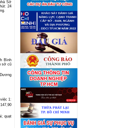
 nhà Sở
giá tài sản theo 09 Yêu cầu
hút: 24
định giá tài sản
(04/08)
ống.
Quyết định số 4489/QĐ-
■
UBND ngày 21 tháng 7 năm
2026 của Ủy ban nhân dân
Thành phố về việc công bố
danh mục thủ tục hành chính
bị bãi bỏ lĩnh vực Công nghệ
thông tin thuộc phạm vi chức
năng quản lý của Sở Tài
chính
(27/07)
Quyết định số 4477/QĐ-
■
UBND ngày 20 tháng 7 năm
2026 của Ủy ban nhân dân
h Bình
Thành phố về việc công bố
ụ sở cũ
danh mục thủ tục hành chính
nội bộ mới ban hành lĩnh vực
Công nghệ thông tin thuộc
h Dương
phạm vi chức năng quản lý
của Sở Tài chính
(27/07)
Thuê đơn vị tư vấn thẩm định
■
giá số C45701 (lần 2)
(27/07)
 việc 1:
Thuê đơn vị tư vấn thẩm định
■
giá số 38965
(27/07)
 147,90
i; quạt