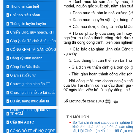
+ Danh mục tài sản là máy móc, thi
model, nguồn gốc xuất xứ, năm sản xuấ
Thông tin cần biết
+ Danh mục tài sản là nhà xưởng (kè
Chỉ đạo điều hành
+ Danh mục nguyên vật liệu, hàng hó
Thông tin tuyên truyền
+ Các hóa đơn, chứng từ nhập khẩu 
Chiến lược, quy hoạch, KH
+ Hồ sơ pháp lý của công trình xây
nghiệm thu hoàn thành công trình đưa
Góp ý của Tổ chức&cá nhân
tăng thi công công trình, biên bản nghiệm
+ Các báo cáo giám định của Công t
CÔNG KHAI TÀI SẢN CÔNG
vụ cháy.
Đăng ký kinh doanh
3. Các thông tin cần thể hiện tại Thư
Công tác Đấu thầu
- Giá dịch vụ thẩm định giá trọn gói
- Thời gian hoàn thành công việc (ch
Giám sát đầu tư
Hội đồng
mời
các doanh nghiệp
th
Chương trình bình ổn TT
của
Bộ
Tài
chính
có nhu cầu tham gia 
07
ngày
làm
việc
kể
từ
ngày đăng tin
./.
Chương trình hỗ trợ lãi suất
Dự án, hạng mục đầu tư
Số lượt người xem: 1043
Chương trình hợp tác KT
TPHCM
TIN MỚI HƠN
Cấp thẻ ABTC
Sở Tài chính mời các doanh nghiệp th
khởi điểm bán đấu giá 04 tài sản côn
CÔNG BỐ TT VỀ NỢ CQĐP
tải, Hội Chữ thập đỏ tỉnh, Hội Cựu chi