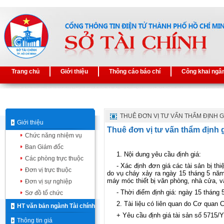
Trang chủ
Giới thiệu
Thông cáo báo chí
Công khai ngâ
THUÊ ĐƠN VỊ TƯ VẤN THẨM ĐỊNH G
Giới thiệu
Thuê đơn vị tư vấn thẩm định 
Chức năng nhiệm vụ
Ban Giám đốc
1. Nội dung yêu cầu định giá:
Các phòng trực thuộc
- Xác định đơn giá các tài sản bị t
Đơn vị trực thuộc
do vụ cháy xảy ra ngày 15 tháng 5 năm
máy móc thiết bị văn phòng, nhà cửa, vậ
Đơn vị sự nghiệp
- Thời điểm định giá: ngày 15 tháng
Sơ đồ tổ chức
2. Tài liệu có liên quan do Cơ quan 
HT văn bản ngành Tài chính
+ Yêu cầu định giá tài sản số 57
Thông tin giá