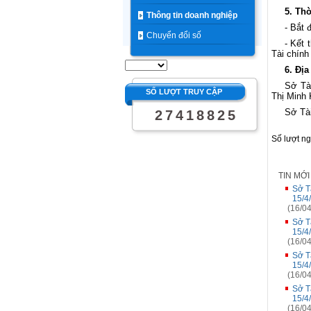
5. Th
Thông tin doanh nghiệp
- Bắt 
Chuyển đổi số
- Kết 
Tài chính 
6. Địa
Sở Tà
SỐ LƯỢT TRUY CẬP
Thị Minh
Sở Tà
2
7
4
1
8
8
2
5
Số lượt n
TIN MỚ
Sở T
15/4
(16/04
Sở T
15/4
(16/04
Sở T
15/4
(16/04
Sở T
15/4
(16/04