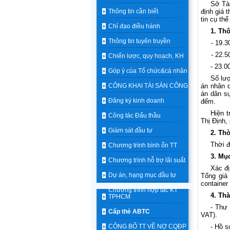
Sở Tà
Thông tin cần biết
định giá 
tin cụ th
Chỉ đạo điều hành
1. Thô
Thông tin tuyên truyền
- 19.3
- 22.5
Chiến lược, quy hoạch, KH
- 23.0
Góp ý của Tổ chức&cá nhân
Số lượ
CÔNG KHAI TÀI SẢN CÔNG
án nhân 
án dân 
Đăng ký kinh doanh
đếm.
Hiện t
Công tác Đấu thầu
Thị Định,
Giám sát đầu tư
2. Th
Thời đ
Chương trình bình ổn TT
3. Mụ
Chương trình hỗ trợ lãi suất
Xác đị
Dự án, hạng mục đầu tư
Tổng giá 
container
Chương trình hợp tác KT
4. Th
TPHCM
- Thư 
Cấp thẻ ABTC
VAT).
CÔNG BỐ TT VỀ NỢ CQĐP
- Hồ s