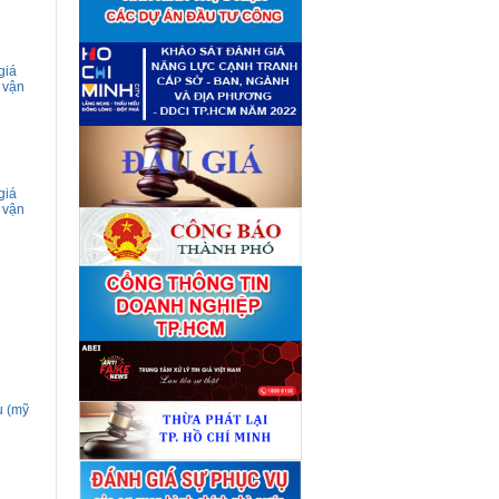
■
giá tài sản theo 09 Yêu cầu
định giá tài sản
(04/08)
Quyết định số 4489/QĐ-
■
UBND ngày 21 tháng 7 năm
giá
2026 của Ủy ban nhân dân
 vận
Thành phố về việc công bố
danh mục thủ tục hành chính
bị bãi bỏ lĩnh vực Công nghệ
thông tin thuộc phạm vi chức
năng quản lý của Sở Tài
chính
(27/07)
giá
Quyết định số 4477/QĐ-
■
 vận
UBND ngày 20 tháng 7 năm
2026 của Ủy ban nhân dân
Thành phố về việc công bố
danh mục thủ tục hành chính
nội bộ mới ban hành lĩnh vực
Công nghệ thông tin thuộc
phạm vi chức năng quản lý
của Sở Tài chính
(27/07)
Thuê đơn vị tư vấn thẩm định
■
giá số C45701 (lần 2)
(27/07)
Thuê đơn vị tư vấn thẩm định
■
u (mỹ
giá số 38965
(27/07)