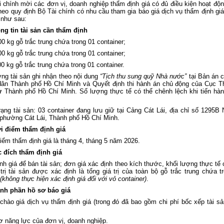
i chính
mời các đơn vị, doanh nghiệp thẩm định giá có đủ điều kiện hoạt độ
theo quy định Bộ Tài chính có nhu cầu tham gia báo giá dịch vụ thẩm định giá
ể như sau:
ng tin tài sản cần thẩm định
00 kg gỗ trắc trung chứa trong 01 container;
00 kg gỗ trắc trung chứa trong 01 container;
00 kg gỗ trắc trung chứa trong 01 container
.
ng tài sản ghi nhận theo
nội dung
“Tịch thu sung quỹ Nhà nước”
tại Bản án 
dân Thành phố Hồ Chí Minh
và Quyết định thi hành án chủ động của Cục T
sự
Thành phố Hồ Chí Minh
. Số lượng thực tế có thể chênh lệch khi tiến hà
rạng tài sản:
03
container
đang lưu giữ
tại Cảng Cát Lái, địa chỉ số 1295B
 phường Cát Lái, Thành phố Hồ Chí Minh
.
ời điểm thẩm định giá
iểm thẩm định giá là tháng 4, tháng 5 năm 2026.
c đích thẩm định giá
nh giá để bán tài sản; đơn giá xác định
theo kích thước,
khối lượng
thực tế
trị tài sản được xác định là tổng giá trị của
toàn bộ
gỗ trắc trung
chứa tr
(không thực hiện xác định giá đối với vỏ container)
.
ành phần
hồ sơ báo giá
chào giá dịch vụ thẩm định giá (trong đó đã bao gồm chi phí bốc xếp tài sả
ơ năng lực của đơn vị, doanh nghiệp.