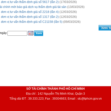
 đơn vị tư vấn thẩm định giá số 5617 (lần 2)
(17/03/2026)
ài chính mời báo giá dịch vụ thẩm định giá tài sản
(13/03/2026)
 đơn vị tư vấn thẩm định giá số 2218 (lần 4)
(12/03/2026)
 đơn vị tư vấn thẩm định giá số 1317 (lần 2)
(12/03/2026)
 đơn vị tư vấn thẩm định giá số C21158 (lần 5)
(09/03/2026)
 ngày
SỞ TÀI CHÍNH THÀNH PHỐ HỒ CHÍ MINH
Địa chỉ : 142 Nguyễn Thị Minh Khai, Quận 3
Tổng đài ĐT : 39.333.223; Fax : 39304663; Email : stc@tphcm.gov.vn