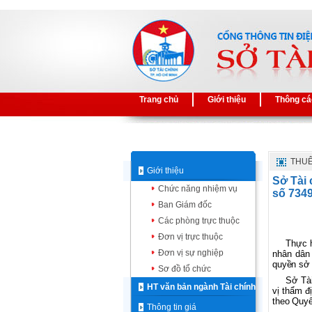
Trang chủ
Giới thiệu
Thông cá
THUÊ
Giới thiệu
Sở Tài 
Chức năng nhiệm vụ
số 734
Ban Giám đốc
Các phòng trực thuộc
Đơn vị trực thuộc
Thực 
Đơn vị sự nghiệp
nhân dân
quyền sở 
Sơ đồ tổ chức
Sở Tài
HT văn bản ngành Tài chính
vị thẩm đ
theo Quyế
Thông tin giá