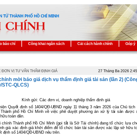
o báo chí
Công khai ngân sách
Cải cách hành chính
Góp ý
 ĐƠN VỊ TƯ VẤN THẨM ĐỊNH GIÁ
27 Tháng Ba 2026 2:4
chính mời báo giá dịch vụ thẩm định giá tài sản (lần 2) (Cô
9/STC-QLCS)
Kính gửi:
Các đơn vị, doanh nghiệp thẩm định giá
hiện Quyết định số 1404/QĐ-UBND ngày 11 tháng 3 năm 2026 của Chủ tịch
 Thành phố Hồ Chí Minh về việc phê duyệt phương án xử lý tài sản được 
hữu toàn dân.
 chính Thành phố Hồ Chí Minh (gọi tắt là Sở Tài chính) đang
tổ chức lựa c
ịnh giá
xác định giá khởi điểm để tổ chức bán tài sản
được xác lập sở hữu t
t định số 1404/QĐ-UBND nêu trên.