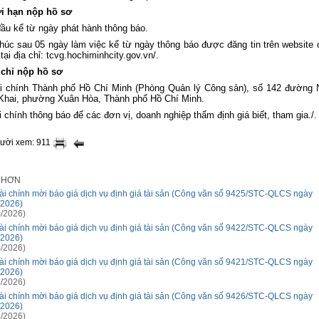
ời hạn nộp hồ sơ
đầu kể từ ngày phát hành thông báo.
thúc sau 05 ngày làm việc kể từ ngày thông báo được đăng tin trên website
tại địa chỉ: tcvg.hochiminhcity.gov.vn/.
 chỉ nộp hồ sơ
i chính Thành phố Hồ Chí Minh (Phòng Quản lý Công sản), số 142 đường
 Khai, phường Xuân Hòa, Thành phố Hồ Chí Minh.
i chính
thông báo để các
đơn vị, doanh nghiệp thẩm định giá
biết, tham gia
./.
gười xem: 911
I HƠN
ài chính mời báo giá dịch vụ định giá tài sản (Công văn số 9425/STC-QLCS ngày
/2026)
/2026)
ài chính mời báo giá dịch vụ định giá tài sản (Công văn số 9422/STC-QLCS ngày
/2026)
/2026)
ài chính mời báo giá dịch vụ định giá tài sản (Công văn số 9421/STC-QLCS ngày
/2026)
/2026)
ài chính mời báo giá dịch vụ định giá tài sản (Công văn số 9426/STC-QLCS ngày
/2026)
/2026)