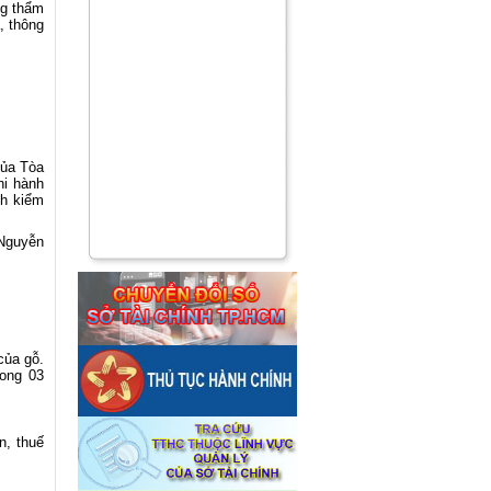
ng thẩm
, thông
của Tòa
hi hành
nh kiểm
 Nguyễn
 của
gỗ
.
ong 03
n, thuế