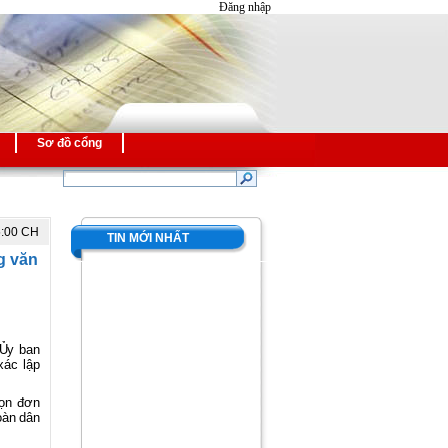
Đăng nhập
Sơ đồ cổng
5:00 CH
TIN MỚI NHẤT
ng văn
 Ủy ban
xác lập
họn đơn
oàn dân