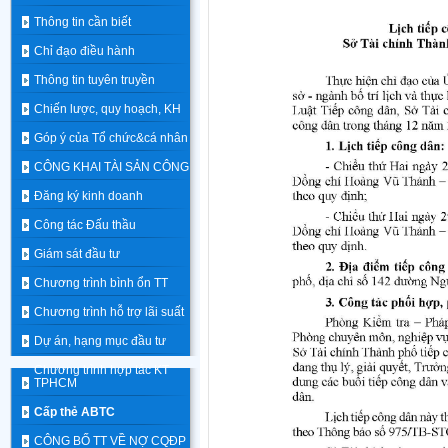
Thông tin cần biết
Chỉ đạo điều hành
Thông tin tuyên truyền
Chiến lược, quy hoạch, KH
Góp ý của Tổ chức&cá nhân
CÔNG KHAI TÀI SẢN CÔNG
Đăng ký kinh doanh
Công tác Đấu thầu
Giám sát đầu tư
Chương trình bình ổn TT
Chương trình hỗ trợ lãi suất
Dự án, hạng mục đầu tư
Chương trình hợp tác KT
TPHCM
Cấp thẻ ABTC
CÔNG BỐ TT VỀ NỢ CQĐP