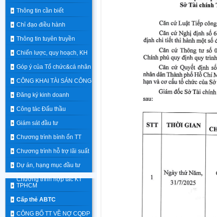
Thông tin cần biết
Chỉ đạo điều hành
Thông tin tuyên truyền
Chiến lược, quy hoạch, KH
Góp ý của Tổ chức&cá nhân
CÔNG KHAI TÀI SẢN CÔNG
Đăng ký kinh doanh
Công tác Đấu thầu
Giám sát đầu tư
Chương trình bình ổn TT
Chương trình hỗ trợ lãi suất
Dự án, hạng mục đầu tư
Chương trình hợp tác KT
TPHCM
Cấp thẻ ABTC
CÔNG BỐ TT VỀ NỢ CQĐP