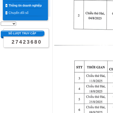
Thông tin doanh nghiệp
Chuyển đổi số
SỐ LƯỢT TRUY CẬP
2
7
4
2
3
6
8
0