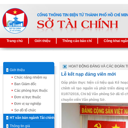
Trang chủ
Giới thiệu
Thông cáo báo chí
Công khai ngâ
HOẠT ĐỘNG ĐẢNG VÀ CÁC ĐOÀN 
Giới thiệu
Lễ kết nạp đảng viên mới
Chức năng nhiệm vụ
Góp phần thực hiện có hiệu quả Kế hoạ
Ban Giám đốc
chính về tạo nguồn và phát triển đảng v
Các phòng trực thuộc
01/07/2016, Chi bộ Văn phòng Sở đã tổ ch
Đơn vị trực thuộc
chuyên viên Văn phòng Sở.
Đơn vị sự nghiệp
Sơ đồ tổ chức
HT văn bản ngành Tài chính
Thông tin giá