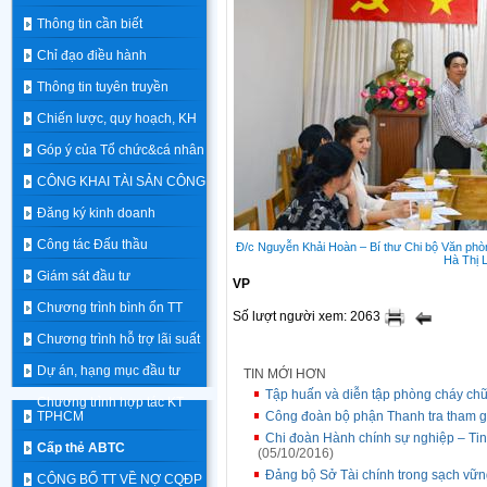
Thông tin cần biết
Chỉ đạo điều hành
Thông tin tuyên truyền
Chiến lược, quy hoạch, KH
Góp ý của Tổ chức&cá nhân
CÔNG KHAI TÀI SẢN CÔNG
Đăng ký kinh doanh
Công tác Đấu thầu
Đ/c Nguyễn Khải Hoàn – Bí thư Chi bộ Văn phòn
Hà Thị 
Giám sát đầu tư
VP
Chương trình bình ổn TT
Số lượt người xem: 2063
Chương trình hỗ trợ lãi suất
Dự án, hạng mục đầu tư
TIN MỚI HƠN
Tập huấn và diễn tập phòng cháy chữ
Chương trình hợp tác KT
TPHCM
Công đoàn bộ phận Thanh tra tham g
Chi đoàn Hành chính sự nghiệp – Tin
Cấp thẻ ABTC
(05/10/2016)
Đảng bộ Sở Tài chính trong sạch vữn
CÔNG BỐ TT VỀ NỢ CQĐP