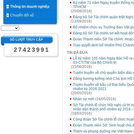
Kỷ niệm 71 năm Ngày truyền thống n
Thông tin doanh nghiệp
TP.HCM
(25/08/2016)
Chuyển đổi số
Đảng bộ Sở Tài chính quán triệt Nghị 
(12/08/2016)
Bổ nhiệm chức vụ Trưởng Ban Vật gi
Đảng bộ Sở Tài chính sơ kết hoạt đ
Đoàn Thanh niên Sở Tài chính: Hoạt 
SỐ LƯỢT TRUY CẬP
Trao quyết định bổ nhiệm Phó Chánh
2
7
4
2
3
9
9
1
TIN ĐÃ ĐƯA
Lễ kỷ niệm 105 năm Ngày Bác Hồ ra đ
03-CT/TW của Bộ Chính trị
(15/06/2016)
Tuyên truyền về chủ quyền biển đảo 
Dâng hương tưởng nhớ Chủ tịch Hồ 
Tuyên truyền về bầu cử Đại biểu Quố
nhiệm kỳ 2016-2021
(20/05/2016)
Nhân sự mới
(16/05/2016)
Sở Tài chính tổ chức Hội nghị cử tri 
nhân dân thành phố nhiệm kỳ 2016 –
(18/03/2016)
Công đoàn Sở Tài chính tổ chức hoạ
Đoàn Thanh niên Sở: Sinh hoạt chủ 
Thăm và phụng dưỡng mẹ Việt Nam 