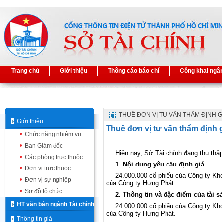
Trang chủ
Giới thiệu
Thông cáo báo chí
Công khai ngâ
THUÊ ĐƠN VỊ TƯ VẤN THẨM ĐỊNH G
Giới thiệu
Thuê đơn vị tư vấn thẩm định 
Chức năng nhiệm vụ
Ban Giám đốc
Hiện nay, Sở
Tài
chính đang thu thậ
Các phòng trực thuộc
1. Nội dung yêu cầu định giá
Đơn vị trực thuộc
24.000.000 cổ phiếu của Công ty K
Đơn vị sự nghiệp
của Công ty Hưng Phát.
Sơ đồ tổ chức
2. Thông tin và đặc điểm của tài s
HT văn bản ngành Tài chính
24.000.000 cổ phiếu của Công ty K
của Công ty Hưng Phát.
Thông tin giá