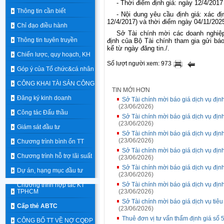
- Thời điểm định giá:
ngày 12/4/2017
Thông tin cần biết
- Nội dung yêu cầu định giá:
xác đị
12/4/2017) và thời điểm ngày 04/11/202
Chỉ đạo điều hành
Sở
Tài
chính
mời
các doanh nghiệ
Thông tin tuyên truyền
định
của
Bộ
Tài
chính
tham gia gửi
bá
kể
từ
ngày đăng tin
./.
Chiến lược, quy hoạch, KH
Số lượt người xem: 973
Góp ý của Tổ chức&cá nhân
CÔNG KHAI TÀI SẢN CÔNG
TIN MỚI HƠN
Đăng ký kinh doanh
Sở Tài chính mời báo giá dịch vụ địn
(23/06/2026)
Công tác Đấu thầu
Sở Tài chính mời báo giá dịch vụ địn
(23/06/2026)
Giám sát đầu tư
Sở Tài chính mời báo giá dịch vụ địn
(23/06/2026)
Chương trình bình ổn TT
Sở Tài chính mời báo giá dịch vụ địn
Chương trình hỗ trợ lãi suất
(23/06/2026)
Sở Tài chính mời báo giá dịch vụ địn
Dự án, hạng mục đầu tư
(23/06/2026)
Sở Tài chính mời báo giá dịch vụ địn
Chương trình hợp tác KT
TPHCM
(23/06/2026)
Sở Tài chính mời báo giá dịch vụ ti
Cấp thẻ ABTC
(23/06/2026)
Thuê đơn vị tư vấn thẩm định giá số 5
CÔNG BỐ TT VỀ NỢ CQĐP