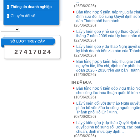
...
(26/06/2026)
Thông tin doanh nghiệp
Bản tổng hợp ý kiến, tiếp thu, giải tr
Chuyển đổi số
định sửa đổi, bổ sung Quyết định s
dân Thành phố ban hành...
(26/06/2026)
Lấy ý kiến góp ý hồ sơ dự thảo Quyế
tháng 7 năm 2009 của Ủy ban nhân d
(22/06/2026)
SỐ LƯỢT TRUY CẬP
Lấy ý kiến góp ý dự thảo Nghị quyết q
2
7
4
1
7
0
2
4
ký kinh doanh trên địa bàn của Thàn
(22/06/2026)
Bản tổng hợp ý kiến, tiếp thu, giải tr
nguyên tắc, tiêu chí, định mức phân
đoạn 2026 - 2030 trên địa bàn Thành
(12/06/2026)
TIN ĐÃ ĐƯA
Bản tổng hợp ý kiến góp ý dự thảo N
cho công tác thỏa thuận quốc tế trên
(10/06/2026)
Lấy ý kiến đối với dự thảo Nghị quyết
phân bổ vốn đầu tư công nguồn ngân 
Thành phố Hồ Chí Minh.
(08/06/2026)
Lấy ý kiến góp ý dự thảo Quyết địn
quyết định bổ sung số lượng, các loại
chuẩn, định mức quy định…
(08/06/2026)