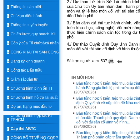
2./ Dự thảo Tờ trình Sở Tài chính tr
của Chủ tịch Ủy ban nhân dân Thành 
Thông tin cần biết
mòn và tỷ lệ hao mòn đối với tài sản c
dân Thành phố
Chỉ đạo điều hành
.
3./ Bản đánh giá thủ tục hành chính, vi
Thông tin tuyên truyền
triển khoa học, công nghệ, đổi mới sán
thực hiện chính sách dân tộc trong dự
Chiến lược, quy hoạch, KH
phố.
Góp ý của Tổ chức&cá nhân
4./ Dự thảo Quyết định Quy định
Danh 
mòn đối với tài sản cố định vô hình thu
CÔNG KHAI TÀI SẢN CÔNG
Số lượt người xem: 537
Đăng ký kinh doanh
Công tác Đấu thầu
TIN MỚI HƠN
Giám sát đầu tư
Bản tổng hợp ý kiến, tiếp thu, giải tr
hành Bảng giá tính lệ phí trước bạ đ
Chương trình bình ổn TT
(20/07/2026)
Chương trình hỗ trợ lãi suất
Bản tổng hợp ý kiến, tiếp thu, giải tr
định Quy định về nộp tiền để Nhà nước
Dự án, hạng mục đầu tư
(07/07/2026)
Bản tổng hợp ý kiến, tiếp thu, giải tr
Chương trình hợp tác KT
nhân dân Thành phố quy định Danh mụ
TPHCM
đối với tài sản cố định vô hình...
(29/06/2026)
Cấp thẻ ABTC
Bản tổng hợp ý kiến, tiếp thu, giải t
Thành phố phân cấp thẩm quyền quyết 
CÔNG BỐ TT VỀ NỢ CQĐP