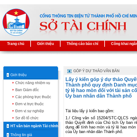
Trang chủ
Giới thiệu
Thông cáo báo chí
Công khai ngâ
GÓP Ý DỰ THẢO VĂN BẢN
Giới thiệu
Lấy ý kiến góp ý dự thảo Quyế
Chức năng nhiệm vụ
Thành phố quy định Danh mục,
Ban Giám đốc
tỷ lệ hao mòn đối với tài sản 
Ủy ban nhân dân Thành phố
Các phòng trực thuộc
Đơn vị trực thuộc
Tài liệu lấy ý kiến bao gồm:
Đơn vị sự nghiệp
1./ Công văn số 15204/STC-QLCS ngà
Sơ đồ tổ chức
thảo Quyết định của Chủ tịch Ủy ban 
HT văn bản ngành Tài chính
dụng để tính hao mòn và tỷ lệ hao mòn đ
của Ủy ban nhân dân Thành phố.
Thông tin giá