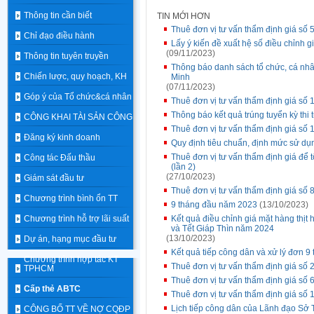
Thông tin cần biết
TIN MỚI HƠN
Thuê đơn vị tư vấn thẩm định giá s
Chỉ đạo điều hành
Lấy ý kiến đề xuất hệ số điều chỉnh 
(09/11/2023)
Thông tin tuyên truyền
Thông báo danh sách tổ chức, cá nhâ
Chiến lược, quy hoạch, KH
Minh
(07/11/2023)
Góp ý của Tổ chức&cá nhân
Thuê đơn vị tư vấn thẩm định giá s
Thông báo kết quả trúng tuyển kỳ th
CÔNG KHAI TÀI SẢN CÔNG
Thuê đơn vị tư vấn thẩm định giá s
Đăng ký kinh doanh
Quy định tiêu chuẩn, định mức sử dụn
Thuê đơn vị tư vấn thẩm định giá để 
Công tác Đấu thầu
(lần 2)
(27/10/2023)
Giám sát đầu tư
Thuê đơn vị tư vấn thẩm định giá s
Chương trình bình ổn TT
9 tháng đầu năm 2023
(13/10/2023)
Chương trình hỗ trợ lãi suất
Kết quả điều chỉnh giá mặt hàng thịt
và Tết Giáp Thìn năm 2024
(13/10/2023)
Dự án, hạng mục đầu tư
Kết quả tiếp công dân và xử lý đơn 9
Chương trình hợp tác KT
Thuê đơn vị tư vấn thẩm định giá số 2
TPHCM
Thuê đơn vị tư vấn thẩm định giá s
Cấp thẻ ABTC
Thuê đơn vị tư vấn thẩm định giá s
Lịch tiếp công dân của Lãnh đạo Sở 
CÔNG BỐ TT VỀ NỢ CQĐP