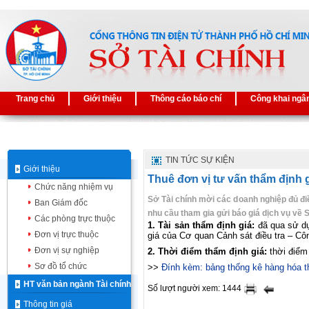
Trang chủ
Giới thiệu
Thông cáo báo chí
Công khai ngâ
TIN TỨC SỰ KIỆN
Giới thiệu
Thuê đơn vị tư vấn thẩm định g
Chức năng nhiệm vụ
Sở Tài chính mời các doanh nghiệp đủ điề
Ban Giám đốc
nhu cầu tham gia gửi báo giá dịch vụ về S
Các phòng trực thuộc
1.
Tài sản thẩm định giá:
đã qua sử d
Đơn vị trực thuộc
giá của Cơ quan Cảnh sát điều tra – Cô
Đơn vị sự nghiệp
2. Thời điểm thẩm định giá:
thời điểm
Sơ đồ tổ chức
>>
Đính kèm: bảng thống kê hàng hóa th
HT văn bản ngành Tài chính
Số lượt người xem: 1444
Thông tin giá