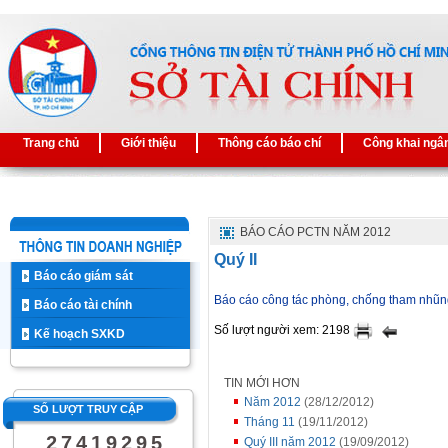
Trang chủ
Giới thiệu
Thông cáo báo chí
Công khai ngâ
BÁO CÁO PCTN NĂM 2012
Quý II
Báo cáo giám sát
Báo cáo công tác phòng, chống tham nhũng
Báo cáo tài chính
Số lượt người xem: 2198
Kế hoạch SXKD
TIN MỚI HƠN
Năm 2012
(28/12/2012)
SỐ LƯỢT TRUY CẬP
Tháng 11
(19/11/2012)
2
7
4
1
9
2
9
5
Quý III năm 2012
(19/09/2012)